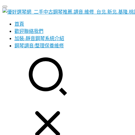
首頁
歡迎聯絡我們
加裝-靜音鋼琴系統介紹
鋼琴調音/整理保養維修