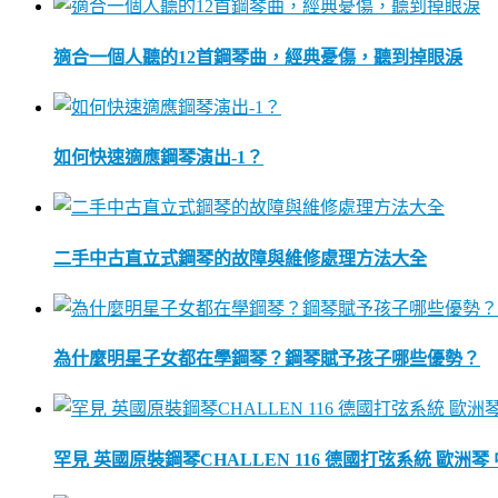
適合一個人聽的12首鋼琴曲，經典憂傷，聽到掉眼淚
如何快速適應鋼琴演出-1？
二手中古直立式鋼琴的故障與維修處理方法大全
為什麼明星子女都在學鋼琴？鋼琴賦予孩子哪些優勢？
罕見 英國原裝鋼琴CHALLEN 116 德國打弦系統 歐洲