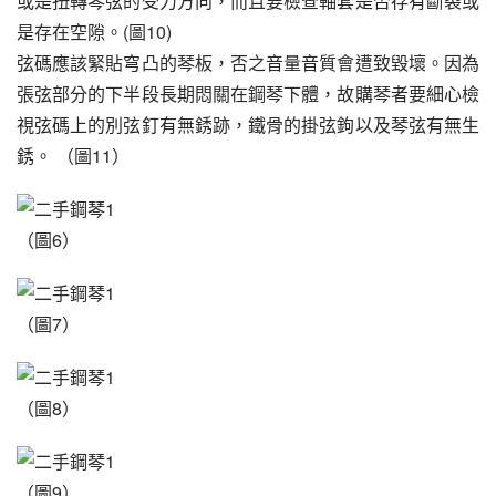
或是扭轉琴弦的受力方向，而且要檢查軸套是否存有斷裂或
是存在空隙。(圖10)
弦碼應該緊貼穹凸的琴板，否之音量音質會遭致毀壞。因為
張弦部分的下半段長期悶關在鋼琴下體，故購琴者要細心檢
視弦碼上的別弦釘有無銹跡，鐵骨的掛弦鉤以及琴弦有無生
銹。 （圖11）
（圖6）
（圖7）
（圖8）
（圖9）