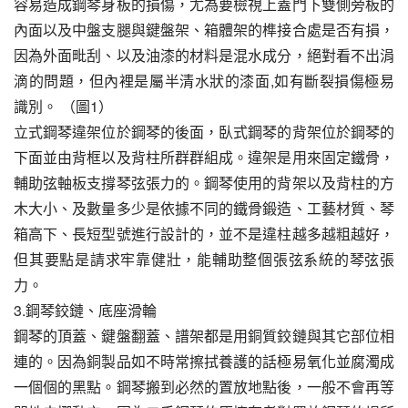
容易造成鋼琴身板的損傷，尤為要檢視上蓋門下雙側旁板的
內面以及中盤支腿與鍵盤架、箱體架的榫接合處是否有損，
因為外面毗刮、以及油漆的材料是混水成分，絕對看不出涓
滴的問題，但內裡是屬半清水狀的漆面,如有斷裂損傷極易
識別。 （圖1）
立式鋼琴違架位於鋼琴的後面，臥式鋼琴的背架位於鋼琴的
下面並由背框以及背柱所群群組成。違架是用來固定鐵骨，
輔助弦軸板支撐琴弦張力的。鋼琴使用的背架以及背柱的方
木大小、及數量多少是依據不同的鐵骨鍛造、工藝材質、琴
箱高下、長短型號進行設計的，並不是違柱越多越粗越好，
但其要點是請求牢靠健壯，能輔助整個張弦系統的琴弦張
力。
3.鋼琴鉸鏈、底座滑輪
鋼琴的頂蓋、鍵盤翻蓋、譜架都是用銅質鉸鏈與其它部位相
連的。因為銅製品如不時常擦拭養護的話極易氧化並腐濁成
一個個的黑點。鋼琴搬到必然的置放地點後，一般不會再等