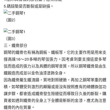
5.碼鈕墊是否斷裂或是缺損。
（圖2）
（圖3）
三、鐵骨部分
鋼琴的鐵骨也有稱為鋼板、鐵板等，它的主要作用是用來支
撐高達16～20多噸的琴弦張力。因考慮到要支撐這麼多琴
弦而造成的張力以及具體的鋼琴音質，所以鋼琴鐵骨是由生
鐵鍛造而成並以金色油漆塗飾全身。
因為鐵骨屬生鐵澆鑄，質地對照硬脆，再加之鋼琴笨重的體
積，如琴體受到激烈的顛簸或是沒有按照應有的總體換弦功
課步驟，都會造成鐵骨發生隙縫從而導致日久後的斷裂。購
買者如遇到鐵骨的全身上下全體是斬新的金漆，應尤為注意
鐵骨的內在質量。