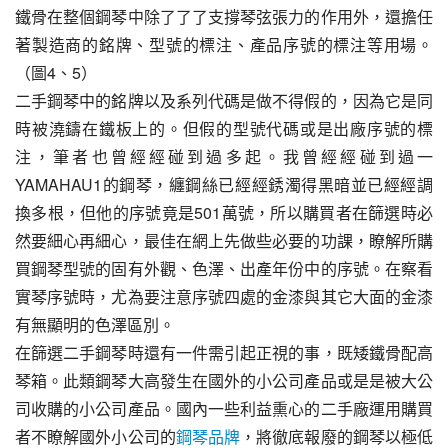
鐵骨在整個鋼琴中除了了了支撐琴弦張力的作用外，還擔任
著製造商的銘牌、型號的標注、產品序號的標注等用場。 
（圖4、5）
二手鋼琴中的銘牌以及系列代碼是做不得假的，因為它是同
時被澆鑄在鐵板上的。但假的型號代碼或是出廠序號的標
注，筆者也曾經經碰到過多起。我曾經經碰到過一
YAMAHAU1的鋼琴，纏鋼絲已經經銹濁得黑暗並已經經調
換多根，但他的序號竟是501萬號，所以購買者在篩選時必
然要細心再細心，最佳在網上先做些必要的功課，瞭解所購
買鋼琴型號的固有外觀、色澤、出產年份中的序號。在察看
實琴序號時，尤為要注意序號四處的金漆與其它大面的金漆
有無顯明的色澤區別。
在篩選二手鋼琴時還有一件需引起正視的事，既矮鐵骨配高
琴箱。此類鋼琴大高發生在國外的小公司產品或是是被大公
司收購的小公司產品。國內一些利益熏心的二手廠運用購買
者不瞭解國外小公司的
鋼琴品牌
，將徹底報廢的鋼琴以極低