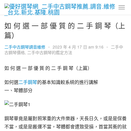
​如 何 選 一 部 優 質 的 二 手 鋼 琴（上
篇）
二手中古鋼琴調音維修
•
2023 年 4 月 17 日 am 9:16
•
二手中
古鋼琴價格
,
二手中古鋼琴的鑑定方法
如 何 選 一 部 優 質 的 二 手 鋼 琴（上篇）
如何選
二手鋼琴
的基本知識較系統的進行講解
一、琴體部分
鋼琴畢竟是屬對照笨重的大件樂器，天長日久，或是是保養
不當，或是是搬運不當，琴體都會遭致受損，首當其衝的就