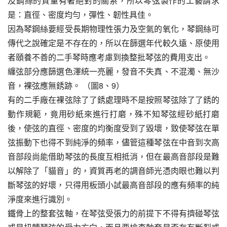
及鋼絲的質量有著絕對的關系，所以琴弦製作的工藝請求
是：直徑、密度均勻，彈性、韌性具佳。
因為琴鋼絲要經受長期物理性張力及空氣的氧化，琴鋼絲可
傳代之說確定是不存在的，所以在篩選年代較久遠、原使用
者頤養不善的二手琴時應考慮到換整批琴弦的費用支出。
纏弦部分應篩選色澤統一亮麗，發音不失真、不混濁、無沙
音，裸弦應無銹跡。 （圖8、9）
有的二手廠在裸弦除了了銹處理時不是按照琴弦除了了銹的
動作規範，竟用砂紙來進行打磨，殊不知琴弦經砂紙打磨
後，使弦的直徑、密度的均衡度受到了毀壞，致使琴弦在單
弦振動下也得不到純淨的頻率，儘管這種琴弦在中音到次高
音部段尚能借助琴弦的長度互相抵消，但在最高音部段是難
以解除了「貓音」的，資質再老的調音師光憑肉眼也難以判
斷琴弦的好壞，只得用板頭小試最高音部段的應有頻率的純
淨度來進行識別。
鐵骨上的整套弦軸，在琴弦受張力的前提下不得有擠碰琴弦