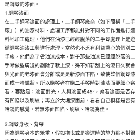
是鋼琴的漆面。
1.鋼琴漆面
在二手鋼琴漆面的處理上，二手鋼琴廠商（如下簡稱「二手
廠」）的油漆材料、處理工序都能針對不同的工作面進行適
料地加工處理，他們在油漆已經經脫落的二手琴處理上能遵
循鋼琴油漆工藝進行處理。當然也不乏有利益熏心的個別二
手廠，他們為了省油漆成本，對于那些油漆已經經脫落的二
手琴做些膚淺的剷除了就上漆，殊不知新刮上的漆日久就會
與光面的老漆面會分離或是是新漆面下陷，致使整個鋼琴漆
面成一哈鏡狀。所以購琴者在購二手琴時對油漆面要細心察
看，要點是：漆面對光，人與漆面成45°，察看漆面是否存
有凹陷以及刷紋；再立於大塊漆面前，看看自己模樣是否有
哈鏡的感覺，若無漆面凹陷、刷紋、哈鏡為佳。
2.鋼琴身板、背架
因為鋼琴身本的笨重，假如拖曳或是搬運時的施力點不對很