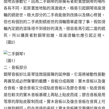
閒地去挪動它。因為二手鋼琴的原擁有者對置放鋼琴的場所
各有不同，若原置放地點的濕渡過大，極易引起鋼琴底座滑
輪的銹逝世。極大部分的二手商能做到改換以及精心修葺，
但也有個別的二手商對銹逝世的滑輪簡單處理了事，假如滑
輪內定銹的滾珠得不到很好的清洗，很容易再引起二度的銹
死，所以購買者對鋼琴鉸鏈、底座滑輪也應引起正視。 
（圖2）
（圖1）
二、音板部分
鋼琴音板好比是琴弦微弱振聲的延伸器，它是將被動性振動
再擴至成必然聲響的載體。音板分成兩類：實木音板以及復
合音板。復合音板又分成貼皮音板以及膠合音板。貼皮音板
是在較次的實木音板基礎上再貼上貼皮而成；膠合音板是用
等厚的厚貼皮壓制而成。實木音板以及復合音板在音質上可
以做到相同，但在音值的長短上實木音板確定要優於復合音