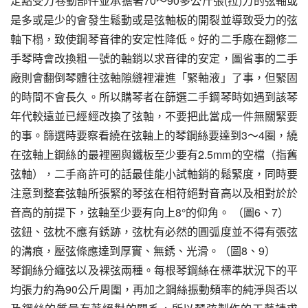
定點受力卷動部件並承擔著70～90多公斤張(拉)力的弦軸或
是多或是少的會發生鬆動或是弦軸板的開裂並導致受力的弦
軸下榻，致使鋼琴音律的安定性降低。好的二手廠在翻修二
手琴時會改換粗一號的軸銷以求音律的安定，圖省事的二手
廠則會翻倒琴體往弦軸隙縫裡灌進「緊軸液」了事，但緊固
的時間不會長久。所以購琴者在篩選二手鋼琴時如遇到該琴
年代較遠並已經經改換了弦軸，不要把此當成一件無關緊要
的事。篩選時要察看繞在弦軸上的琴鋼絲要達到3～4圈，繞
在弦軸上鋼絲的最裡圈與鐵板至少要有2.5mm的空檔（指舊
弦軸），二手商許可的話最佳能小試軸銷的鬆緊度，同時要
注意到整套弦軸所張緊的琴弦在相符絕對音高以及相對於於
音高的前提下，弦軸至少要有向上8°的仰角。 （圖6、7）
弦鈕、弦枕不應有銹跡，弦枕有必然的圓弧度並不得有張弦
的溝痕，壓弦條應達到厚實、無銹、光滑。（圖8、9）
琴鋼絲分纏弦以及裸弦兩種。每根琴鋼絲在標準狀況下的平
均張力約為90公斤周圍，再加之鋼絲振動頻率的純淨與否以