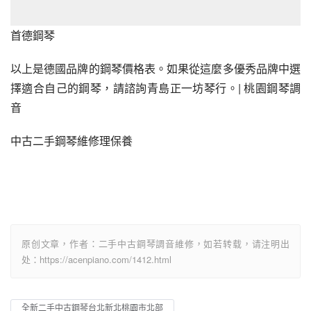
首德鋼琴
以上是德國品牌的鋼琴價格表。如果從這麼多優秀品牌中選
擇適合自己的鋼琴，請諮詢青島正一坊琴行。| 桃園鋼琴調
音
中古二手鋼琴維修理保養
原创文章，作者：二手中古鋼琴調音維修，如若转载，请注明出
处：https://acenpiano.com/1412.html
全新二手中古鋼琴台北新北桃園市北部