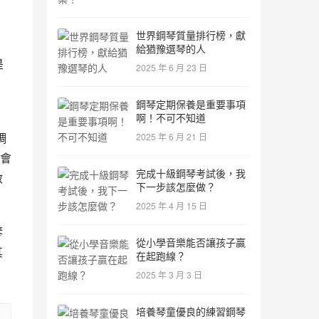
世界鋼琴質量排行榜，獻
給猶豫選琴的人
是
2025 年 6 月 23 日
 
鋼琴定期保養是重要事項
啊！不可不知道
調
2025 年 6 月 21 日
會
完成十級鋼琴考試後，我
敏
下一步該怎麼做？
2025 年 4 月 15 日
琴
從小學音樂能否讓孩子贏
其
在起跑線？
2025 年 3 月 3 日
培養琴童優良的練習鋼琴