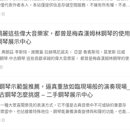
點僅代表作者本人。本站僅提供信息存儲空間服務，不擁有所有權，不承
任。如發現本…
2 日
鴻麗這些偉大音樂家，都曾是梅森漢姆林鋼琴的使用
鋼琴展示中心
：弗朗茲·李斯特，謝爾蓋·拉赫瑪尼諾夫， 亞瑟·魯賓斯坦，莫里斯·拉威
手鋼琴.中古鋼琴 這些貢獻卓越的偉大音樂家， 都曾是梅森漢姆林鋼琴的使
台…
 日
鋼琴示範盤推薦，逼真重放如臨現場般的演奏現場_
古鋼琴怎麼挑選 – 二手鋼琴展示中心
為一種大眾喜聞樂見的表演方式，它不僅是古典音樂中不可或缺的重要存
音樂當中，也佔據着特殊地位，鋼琴能兼備演奏旋律與和聲的功能，也能
隨性、自由等多樣化特…
8 日