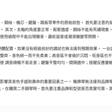
軸、鋼絲、機芯、鍵盤、踏板等零件的原始狀態。 首先要注意的
。 其次，玄軸的角度要正常，鬆緊適度，鋼絲不能有死繡現象。
使用過程中不能出現雜音、蟲蛀鼠害或潮濕黴變等問題。
的硬體配置，如果沒有經過良好的調試也無法達到預期效果。 一台
整齊，音色統一而不失柔美；高音區不會過於沉悶，低音區也不
使 調音順暢不易走音；鍵盤平整均勻，間隔適中；按鍵反應靈
影響其音色手感和壽命的重要因素之一。 雜牌琴無法達到品牌
此，在購買二手鋼琴時，首先要注重品牌和型號是否真實可靠，