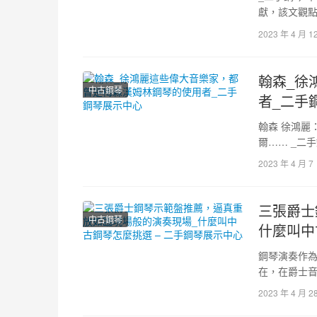
獻，該文觀
相關法律責
2023 年 4 月 1
翰森_徐
中古鋼琴
者_二手
翰森 徐鴻麗
爾…… _二
者， _新北
2023 年 4 月 7
三張爵士
中古鋼琴
什麼叫中
鋼琴演奏作
在，在爵士
爵士音樂的
2023 年 4 月 2