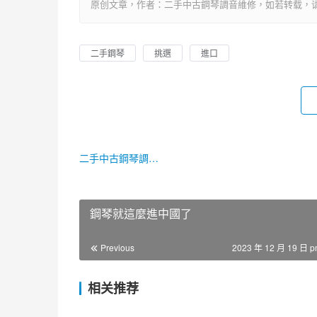
原创文章，作者：二手中古鋼琴調音維修，如若转载，请注明出处：htt
二手鋼琴
挑選
進口
二手中古鋼琴調音維修
鋼琴就這麼進中國了
Previous
2023 年 12 月 19 日 p
相关推荐