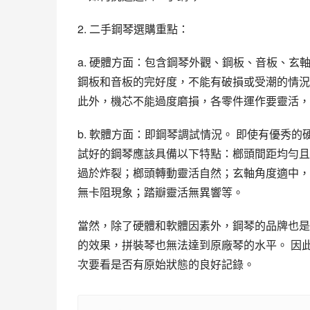
2. 二手鋼琴選購重點：
a. 硬體方面：包含鋼琴外觀、鋼板、音板、玄
鋼板和音板的完好度，不能有破損或受潮的情況
此外，機芯不能過度磨損，各零件運作要靈活，
b. 軟體方面：即鋼琴調試情況。 即使有優秀
試好的鋼琴應該具備以下特點：榔頭間距均勻且
過於炸裂；榔頭轉動靈活自然；玄軸角度適中，
無卡阻現象；踏瓣靈活無異響等。
當然，除了硬體和軟體因素外，鋼琴的品牌也是
的效果，拼裝琴也無法達到原廠琴的水平。 因
次要看是否有原始狀態的良好記錄。