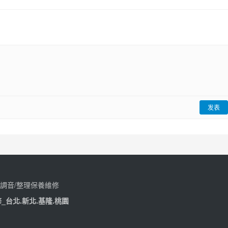
发表
調音/整理保養維修
_台北.新北.基隆.桃園