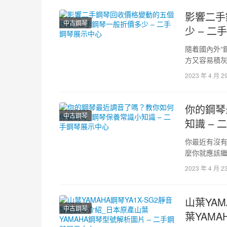
影響二手
中古鋼琴
少 – 
隨着國內外“
方又容易積
琴出售，這
2023 年 4 月 2
你的鋼琴
中古鋼琴
知識 –
你最近有沒有
麼你就應該繼
通讀下面的
2023 年 4 月 2
山葉YAM
中古鋼琴
葉YAM