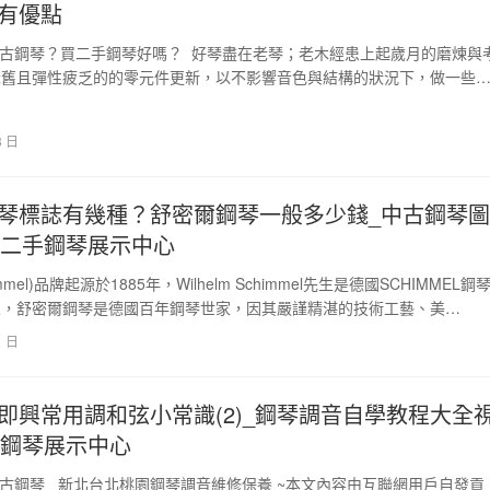
有優點
古鋼琴？買二手鋼琴好嗎？ 好琴盡在老琴；老木經患上起歲月的磨煉與
老舊且彈性疲乏的的零元件更新，以不影響音色與結構的狀況下，做一些
除了銹、除了…
8 日
琴標誌有幾種？舒密爾鋼琴一般多少錢_中古鋼琴圖
– 二手鋼琴展示中心
mmel)品牌起源於1885年，Wilhelm Schimmel先生是德國SCHIMMEL鋼
人，舒密爾鋼琴是德國百年鋼琴世家，因其嚴謹精湛的技術工藝、美…
1 日
即興常用調和弦小常識(2)_鋼琴調音自學教程大全
二手鋼琴展示中心
中古鋼琴 _新北台北桃園鋼琴調音維修保養 ~本文內容由互聯網用戶自發貢