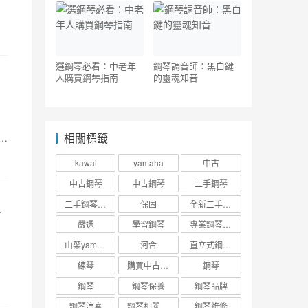
價格表 – 二手鋼琴展
擔
示中心
選鋼琴必看：中老年
鋼琴調音師：黑白鍵
人購買鋼琴指南
的靈魂知音
相關標籤
用
kawai
yamaha
中古
中古鋼琴
中古鋼琴
二手鋼琴
二手鋼琴趣事
保固
全新二手中古鋼琴台北新北桃園市北部
嚴選
學習鋼琴
專業鋼琴調音
山葉yamaha
河合
直立式鋼琴調音維修收費標準
將
練琴
購買中古二手鋼琴
鋼琴
鋼琴
鋼琴保養
鋼琴品牌
鋼琴演奏
鋼琴相關知識
鋼琴維修