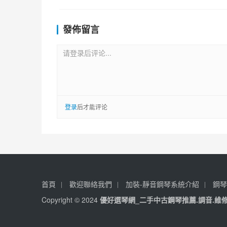
發佈留言
请登录后评论...
登录
后才能评论
首頁
歡迎聯絡我們
加裝-靜音鋼琴系統介紹
鋼琴
Copyright © 2024
優好選琴網_二手中古鋼琴推薦.調音.維修