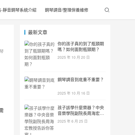
裝-靜音鋼琴系統介紹
鋼琴調音/整理保養維修
最新文章
你的孩子真的到了瓶頸期
嗎？如何面對瓶頸期？
琴
2025 年 10 月 20 日
鋼琴調音到底重不重要？
2025 年 10 月 16 日
，
孩子該學什麼樂器？中央
需
音樂學院副院長周海宏教
授告訴你答案！
2025 年 6 月 25 日