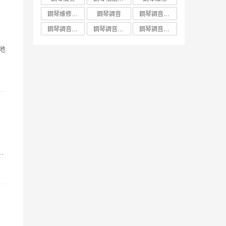
鋼琴維修調音
鋼琴調音
鋼琴調音價錢
鋼琴調音維修保養知識
鋼琴調音調音與調整保養
鋼琴調音頻率
地
鋼
那
。