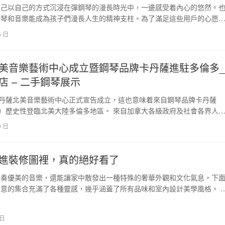
自己以自己的方式沉浸在彈鋼琴的漫長時光中，一邊感受着內心的悠然。
鋼琴和音樂能成為孩子們漫長人生的精神支柱。為了滿足這些用戶的心愿
追求不拘一格的時間…
5 日
美音樂藝術中心成立暨鋼琴品牌卡丹薩進駐多倫多_
店 – 二手鋼琴展示
卡丹薩北美音樂藝術中心正式宣告成立，這也意味着來自鋼琴品牌卡丹薩
ZA）歷史性登臨北美大陸多倫多地區。 來自加拿大各級政府及社會各界人
人嘉賓出席了…
0 日
進裝修圖裡，真的絕好看了
演奏優美的音樂，還能讓家中散發出一種特殊的奢華外觀和文化氣息。下
意的集合充滿了各種靈感，幾乎涵蓋了所有品味和室內設計美學風格。 
計，為立式鋼琴提…
 日