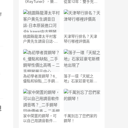
《KeyTuner》，樂器
從業12年：雙手充滿
調音器（￥6_→_0）_
勞績，依然蘊涵詩意
鋼琴調音app蘋果手機
考
– 二手鋼琴展示中心
調
桃園縣龍潭太平村客
天津琴行排名？天津
户黄先生調音日誌-日
琴行哪裡評價高
本原装進口河合
k.kawai中古鋼琴
琴
為初學者買鋼琴？6_
落子一環「天賦之
優點和缺點_二手鋼琴
地」石家莊豪宅新標
性價比高嗎 – 二手鋼
地出現了
琴展示中心
視
家中閑置的鋼琴，可
千萬別忘了您們家的
以自己用調音軟件調
鋼琴！
音嗎？_二手鋼琴回收