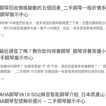
鋼琴回收價格變動的五個因素_二手鋼琴一般折價多
二手鋼琴展示中心
鋼琴熱”中琴童們的長大，很多家庭的鋼琴都閑置了下來，空置的鋼琴既佔
灰，例行的調音維護等也是一筆不小的開支。因此，很多家庭都會把閑置
樣形成了規模巨…
9 日
最近調音了嗎？教你如何保養鋼琴_鋼琴保養常識小
 二手鋼琴展示中心
保養你的鋼琴？ 如果答案是“不”或“什麼，我該怎麼做來保養鋼琴？！” 
續閱讀。 _二手鋼琴.中古鋼琴 你應該做一些事情來保持鋼琴的良好狀態
列表…
3 日
AHA鋼琴YA1X-SG2靜音智能鋼琴介紹_日本原產山
AHA鋼琴型號解析圖片 – 二手鋼琴展示中心