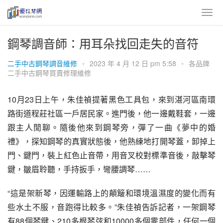
鋼琴調音師：用耳朵找回走失的音符
二手中古鋼琴調音維修
•
2023 年 4 月 12 日 pm 5:58
•
各品牌
二手中古鋼琴買賣修理維修
10月23日上午，朱佳禎提著黑色工具包，來到湛河區南環
路街道程莊社區一戶居民家。進門後，他一邊戴鞋套，一邊
跟主人閒聊。隨後他來到鋼琴旁，彈了一曲《夢中的婚
禮》，探知鋼琴的真實狀態後，他熟練地打開琴蓋，卸掉上
門、鍵門，裝上紅色止音帶，用音叉校對標準音後，敲擊琴
鍵，皺眉聆聽，手持扳手，彎腰調琴……
“這是架新琴，因運輸路上的顛簸和環境溫濕度的變化而有
些水土不服，音跑得比較多。”朱佳禎告訴記者，一架鋼琴
有88個琴鍵、210多根琴弦和10000多個零部件，任何一個