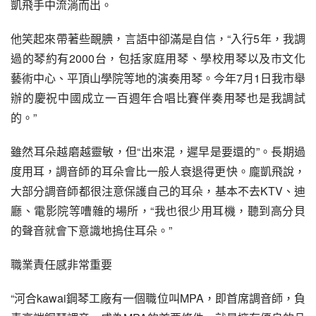
凱飛手中流淌而出。
他笑起來帶著些靦腆，言語中卻滿是自信，“入行5年，我調
過的琴約有2000台，包括家庭用琴、學校用琴以及市文化
藝術中心、平頂山學院等地的演奏用琴。今年7月1日我市舉
辦的慶祝中國成立一百週年合唱比賽伴奏用琴也是我調試
的。”
雖然耳朵越磨越靈敏，但“出來混，遲早是要還的”。長期過
度用耳，調音師的耳朵會比一般人衰退得更快。龐凱飛說，
大部分調音師都很注意保護自己的耳朵，基本不去KTV、迪
廳、電影院等嘈雜的場所，“我也很少用耳機，聽到高分貝
的聲音就會下意識地摀住耳朵。”
職業責任感非常重要
“河合kawai鋼琴工廠有一個職位叫MPA，即首席調音師，負