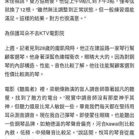
朱佳禎說，雙方協商後，他從上午9點忙到下午3點，僅琴弦
就換了12根，“雖然無法調整到正常狀態，但一般練習還能
滿足。這樣的結果，對方也很滿意。”
為保護耳朵不去KTV電影院
上週，記者見到28歲的龐凱飛時，他正在建設路一家琴行幫
顧客選琴。他身著深藍色連帽衛衣，眼睛大大的。因為對鋼
琴的內部構造、性能、音色比較了解，他往往能幫顧客選到
性價比較高的琴。
電影《聽風者》裡，梁朝偉飾演的盲人調音師靠著超凡的聽
覺，找到了敵方的電台。“現實中調音師沒有那麼神乎其
神，但聽力還是比常人敏銳一些，畢竟我們每天都在堅持用
耳朵測音調音。現在我自己彈琴，即使蒙住眼睛，也能聽出
一些鋼琴品牌，如鮑德溫的琴聲音偏亮，河合kawai則比較
內斂，低頻、中頻聲音比較足。”說話間，悅耳的琴音從龐