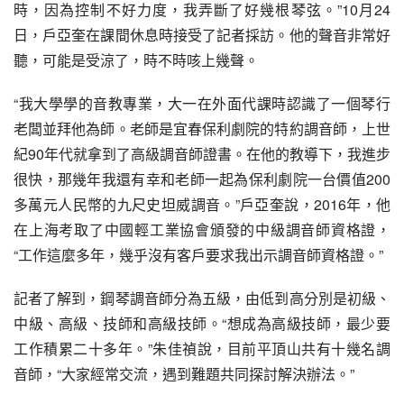
時，因為控制不好力度，我弄斷了好幾根琴弦。”10月24
日，戶亞奎在課間休息時接受了記者採訪。他的聲音非常好
聽，可能是受涼了，時不時咳上幾聲。
“我大學學的音教專業，大一在外面代課時認識了一個琴行
老闆並拜他為師。老師是宜春保利劇院的特約調音師，上世
紀90年代就拿到了高級調音師證書。在他的教導下，我進步
很快，那幾年我還有幸和老師一起為保利劇院一台價值200
多萬元人民幣的九尺史坦威調音。”戶亞奎說，2016年，他
在上海考取了中國輕工業協會頒發的中級調音師資格證，
“工作這麼多年，幾乎沒有客戶要求我出示調音師資格證。”
記者了解到，鋼琴調音師分為五級，由低到高分別是初級、
中級、高級、技師和高級技師。“想成為高級技師，最少要
工作積累二十多年。”朱佳禎說，目前平頂山共有十幾名調
音師，“大家經常交流，遇到難題共同探討解決辦法。”