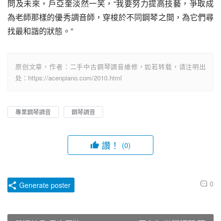
問及未來，戶亞奎淡然一笑，“我要努力提高技藝，爭取成
為老師那樣的優秀調音師，穿梭於不同鋼琴之間，為它們尋
找最和諧的狀態。”
原创文章，作者：二手中古鋼琴調音維修，如若转载，请注明出
处：https://acenpiano.com/2010.html
專業鋼琴調音
鋼琴調音
讚！
(0)
0
Generate poster