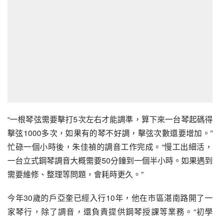
“一根琴弦需要擊打5次左右才能調準，算下來一台琴起碼得
擊弦1000多次，如果有的琴不好調，擊弦次數還要增加。”
忙碌一個小時後，朱佳禎的調音工作完成。“慢工出細活，
一台立式鋼琴調音大概需要50分鐘到一個半小時。如果遇到
需要維修、整理等問題，會耗時更久。”
今年30歲的戶亞奎已經入行10年，他在市區湛南路開了一
家琴行，除了調音，還負責提供鋼琴授課等業務。“初學