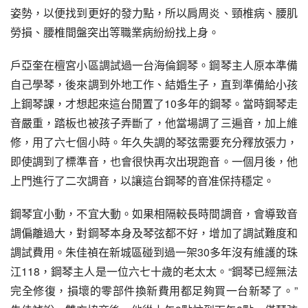
姿勢，以便找到更好的發力點，所以肩周炎、頸椎病、腰肌
勞損、腰椎間盤突出等職業病紛紛找上身。
戶亞奎在檀宮小區調試過一台海倫鋼琴。鋼琴主人原本準備
自己學琴，後來調到外地工作、結婚生子，直到準備給小孩
上鋼琴課，才想起來這台閒置了10多年的鋼琴。當時鋼琴走
音嚴重，踏板也被孩子弄斷了，他當場調了三遍音，加上維
修，用了六七個小時。年久失調的琴弦需要充分釋放張力，
即使調到了標準音，也會很快再次出現跑音。一個月後，他
上門進行了二次調音，以讓這台鋼琴的音准保持穩定。
鋼琴宜小動，不宜大動。如果相隔較長時間調音，會導致音
調偏離過大，對鋼琴本身及琴弦都不好，增加了調試難度和
調試費用。朱佳禎在新城區碰到過一架30多年沒有維護的珠
江118，鋼琴主人是一位六七十歲的老太太。“鋼琴已經無法
完全修復，損壞的零部件換新費用都足夠買一台新琴了。”