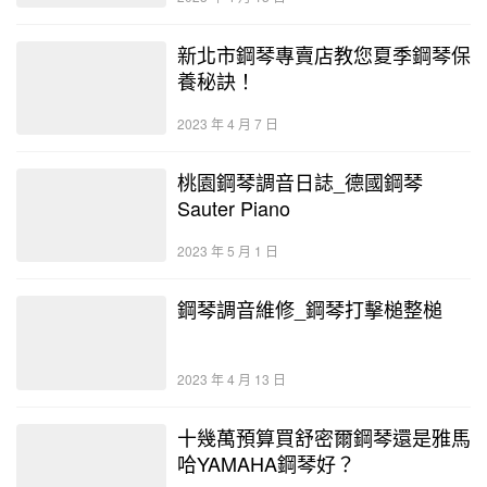
新北市鋼琴專賣店教您夏季鋼琴保
養秘訣！
2023 年 4 月 7 日
桃園鋼琴調音日誌_德國鋼琴
Sauter Piano
2023 年 5 月 1 日
鋼琴調音維修_鋼琴打擊槌整槌
2023 年 4 月 13 日
十幾萬預算買舒密爾鋼琴還是雅馬
哈YAMAHA鋼琴好？