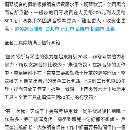
鋼琴調音的價格根據調音師資歷水平、鋼琴狀況、使用場合
而有所浮動，一般家庭用琴收費在人民幣200元到人民幣
500元，演奏用琴因調音標準更高、難度更大，收費也更
高。
鋼琴調音維修_台北市.新北市.基隆市.桃園市.北部
全套工具能填滿三個行李箱
“整架琴所有琴弦的張力加起來將近20噸，非常考驗體力和
耐力，所以女調音師比較少。”朱佳禎說，在調音師的工作
中，重量無刻不在，常常需要搬動幾十斤重的鋼琴門板、擊
弦機等。他拿出自己的黑色工具包說：“這個工具包重20多
斤，裡面只放了音叉、扳手、琴鉗、止音夾等六七十種常用
工具。全套工具能填滿三個20英寸的行李箱。”
“有一次我一天調了十幾架考級用琴，從午飯過後忙到晚上
10點多，完工後渾身疼，癱坐到那兒一句話都不想說。”戶
亞奎告訴記者，大多調音師在工作中都需要長時間保持一個