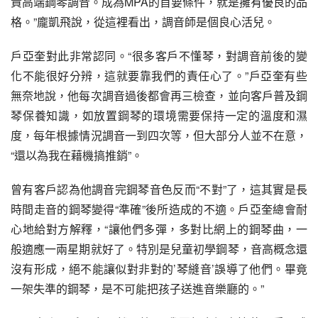
責高端鋼琴調音。成為MPA的首要條件，就是擁有優良的品
格。”龐凱飛說，從這裡看出，調音師是個良心活兒。
戶亞奎對此非常認同。“很多客戶不懂琴，對調音前後的變
化不能很好分辨，這就要靠我們的責任心了。”戶亞奎有些
無奈地說，他每次調音過後都會再三檢查，並向客戶普及鋼
琴保養知識，如放置鋼琴的環境需要保持一定的溫度和濕
度，每年根據情況調音一到四次等，但大部分人並不在意，
“還以為我在藉機搞推銷”。
曾有客戶認為他調音完鋼琴音色反而“不對”了，這其實是長
時間走音的鋼琴變得“準確”後所造成的不適。戶亞奎總會耐
心地給對方解釋，“讓他們多彈，多對比網上的鋼琴曲，一
般適應一兩星期就好了。特別是兒童初學鋼琴，音高概念還
沒有形成，絕不能讓似對非對的’琴縫音’誤導了他們。畢竟
一架失準的鋼琴，是不可能把孩子送進音樂廳的。”