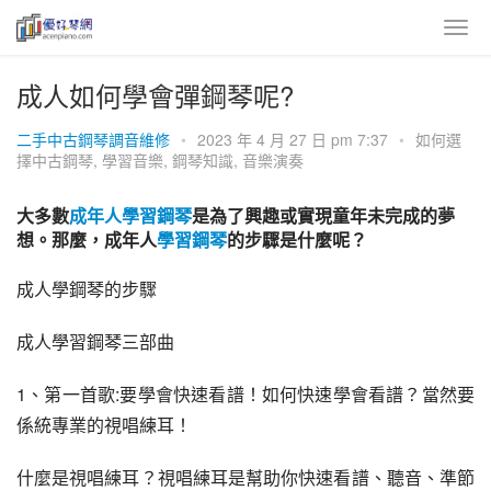
成人如何學會彈鋼琴呢?
二手中古鋼琴調音維修
•
2023 年 4 月 27 日 pm 7:37
•
如何選
擇中古鋼琴
,
學習音樂
,
鋼琴知識
,
音樂演奏
大多數
成年人學習鋼琴
是為了興趣或實現童年未完成的夢
想。那麼，成年人
學習鋼琴
的步驟是什麼呢？
成人學鋼琴的步驟
成人學習鋼琴三部曲
1、第一首歌:要學會快速看譜！如何快速學會看譜？當然要
係統專業的視唱練耳！
什麼是視唱練耳？視唱練耳是幫助你快速看譜、聽音、準節