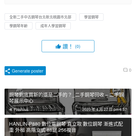
全新二手中古鋼琴台北新北桃園市北部
學習鋼琴
學鋼琴年齡
成年人學習鋼琴
讚！
(0)
0
Generate poster
鋼琴到底買新的還是二手的？_二手鋼琴回收 – 二手鋼
琴展示中心
Previous
2023 年 4 月 27 日 pm 6:57
HANLIN-P880 數位電鋼琴 直立款 數位鋼琴 漸進式配
重 外槌 高階立式 88鍵 256複音