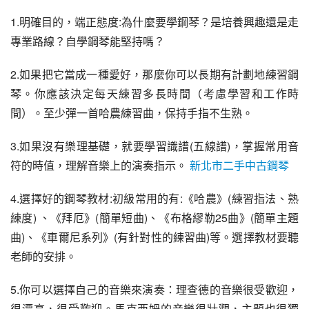
1.明確目的，端正態度:為什麼要學鋼琴？是培養興趣還是走
專業路線？自學鋼琴能堅持嗎？
2.如果把它當成一種愛好，那麼你可以長期有計劃地練習鋼
琴。你應該決定每天練習多長時間（考慮學習和工作時
間）。至少彈一首哈農練習曲，保持手指不生熟。
3.如果沒有樂理基礎，就要學習識譜(五線譜)，掌握常用音
符的時值，理解音樂上的演奏指示。
新北市二手中古鋼琴
4.選擇好的鋼琴教材:初級常用的有:《哈農》(練習指法、熟
練度) 、《拜厄》(簡單短曲)、《布格繆勒25曲》(簡單主題
曲)、《車爾尼系列》(有針對性的練習曲)等。選擇教材要聽
老師的安排。
5.你可以選擇自己的音樂來演奏：理查德的音樂很受歡迎，
很漂亮，很受歡迎。馬克西姆的音樂很壯觀，主題也很獨