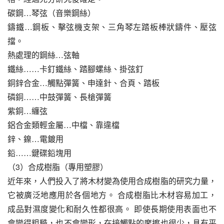
碳鋼…琴弦（音樂鋼絲）
鑄鐵…鋼板、擊弦機支架、三角琴左踏板棒狀鑄件、壓弦
擋。
熱處理的鋼絲…弦軸
鐵絲……卡釘鐵絲、踏腳螺絲、掛弦釘
銅鋅合金…觸點彈簧、申達針、合頁、踏板
磷銅……中鼓彈簧、長槍彈簧
紫銅…纏弦
鋁合金類輕金屬…中檔、靠違檔
鋅、鎳…電鍍用
鉛……鍵碟鉛塊用
（3）合成樹脂（專用塑膠）
近年來，人們投入了將木材變為使用合成樹脂的研究力量，
它被廣泛地應用於各個地方。 合成樹脂比木材容易加工，
成品對濕度變化和耐久性都很高。 即使長期使用表面也不
會變得粗糙，也不會變形，在接觸點的摩擦也很少，具有平