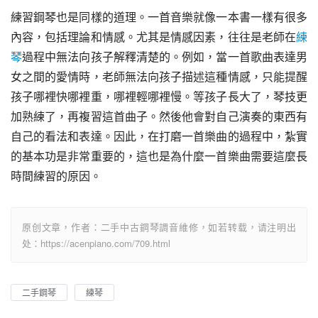
練習鋼琴也是同樣的道理。一首音樂就像一本書一樣有很多
內容，包括理論和情感。尤其是情感因素，往往是老師在
練
琴
過程中無法向孩子解釋清楚的。例如，當一首歌曲表達男
女之間的愛情時，老師無法向孩子描述這種情感，只能提醒
孩子哪裡快哪裡重，哪裡輕哪裡慢。等孩子長大了，琴技更
加熟練了，再複習這首曲子。然後他會對自己演奏的東西有
自己的看法和表達。因此，在打磨一首樂曲的過程中，紮實
的基本功是非常重要的，這也是為什麼一首樂曲需要這麼長
時間練習的原因。
原创文章，作者：二手中古鋼琴調音維修，如若转载，请注明出
处：https://acenpiano.com/709.html
二手鋼琴
練琴