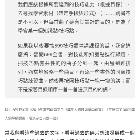
我們應該根據所要達到的技巧能力（根據目標），
去尋找學習素材（確定手段與形式）；…… 刷書不
是不可以，但每首曲子要有其設計的目的，是為了
學會某一個知識點/技巧點。
如果我以後要搞599技巧類精講課程的話，我會這
麼搞：翻閱599全書，對技能和知識點進行歸類，
把技巧點有共性的的曲子分到一起，由易到難排
列，適當地省略一些曲目，再添一些書外的同類技
巧點練習曲，然後再按照技巧點一塊一塊的講；而
不是按著目錄順序一首一首漫無目的的講。
以上內容來源於我2019年寫的兩篇文章《成年人應該怎麼學鋼琴》《在研究了100套成
人鋼琴網課後，我決定自己做一套》
當我翻看這些過去的文字，看著過去的碎片想法發展成一個