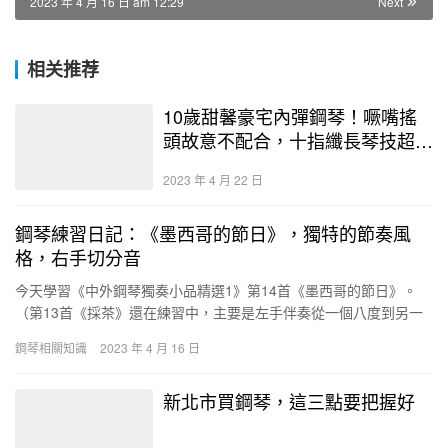
2023 年 4 月 16 日 am 12:29
Next
相关推荐
10歲甜馨豪宅內彈鋼琴！噘嘴搖
頭故意不配合，十指纖長琴技超厲
害
2023 年 4 月 22 日
鋼琴練習日記：《墨西哥的節日》，獨特的節奏風
格，右手切分音
今天學習《中外鋼琴獨奏小品精選1》第14首《墨西哥的節日》。
（第13首《採茶》還在練習中，主要是左手伴奏從一個八度到另一
個八度快速換位時，定位總是不夠準確，容易按錯鍵。還有就是右
鋼琴相關知識
2023 年 4 月 16 日
手…
新北市買鋼琴，這三點要把握好