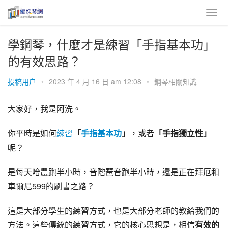
學鋼琴，什麼才是練習「手指基本功」
的有效思路？
投稿用户
•
2023 年 4 月 16 日 am 12:08
•
鋼琴相關知識
大家好，我是阿洗。
你平時是如何
練習
「
手指
基本功
」
，或者
「手指獨立性」
呢？
是每天
哈農
跑半小時，音階琶音跑半小時，還是正在
拜厄
和
車爾尼
599的刷書之路？
這是大部分學生的練習方式，也是大部分老師的教給我們的
方法。這些傳統的練習方式，它的核心思想是，相信
有效的