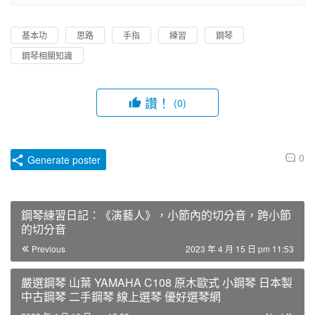
基本功
思路
手指
練習
鋼琴
鋼琴相關知識
讚！
(0)
0
Generate poster
鋼琴練習日記：《演藝人》，小節內的切分音，跨小節
的切分音
Previous
2023 年 4 月 15 日 pm 11:53
嚴選鋼琴 山葉 YAMAHA C108 原木歐式 小鋼琴 日本製
中古鋼琴 二手鋼琴 線上選琴 優好選琴網