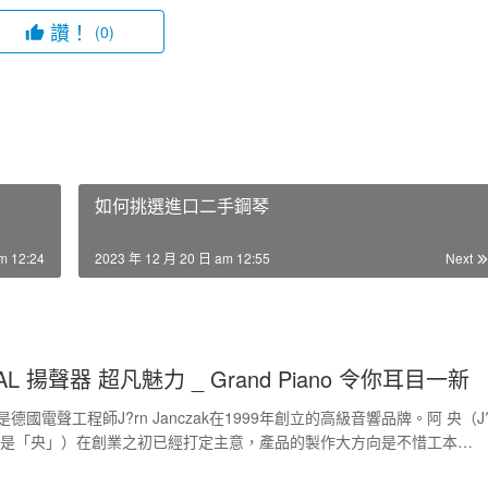
讚！
(0)
如何挑選進口二手鋼琴
m 12:24
2023 年 12 月 20 日 am 12:55
Next
AL 揚聲器 超凡魅力 _ Grand Piano 令你耳目一新
dio是德國電聲工程師J?rn Janczak在1999年創立的高級音響品牌。阿 央（J
音是「央」）在創業之初已經打定主意，產品的製作大方向是不惜工本…