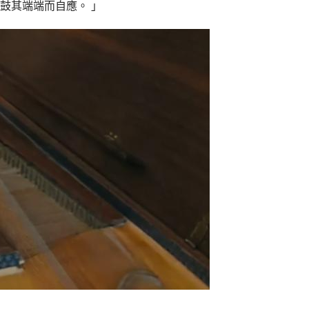
鼓其端端而自應。 」