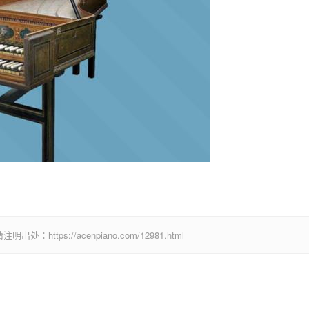
ps://acenpiano.com/12981.html