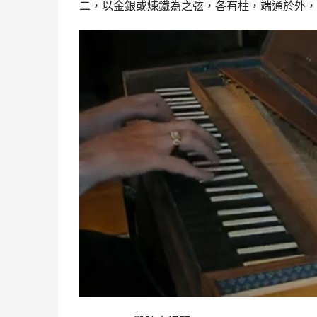
二，以金銀或煉鐵為之弦，各有柱，端通於外，