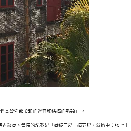
們喜歡它那柔和的聲音和結構的新穎」”。
一架古鋼琴。當時的記載是「琴縱三尺，橫五尺，藏犢中；弦七十