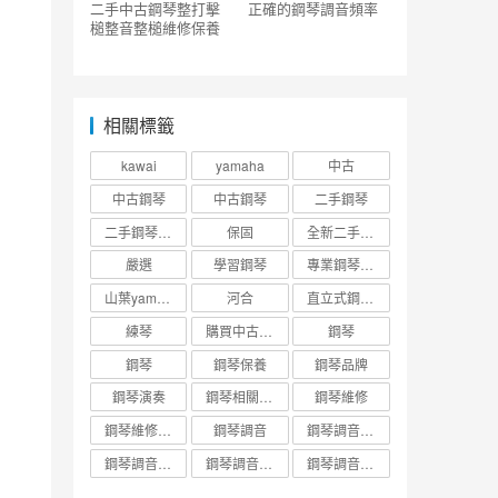
二手中古鋼琴整打擊
正確的鋼琴調音頻率
槌整音整槌維修保養
相關標籤
kawai
yamaha
中古
中古鋼琴
中古鋼琴
二手鋼琴
二手鋼琴趣事
保固
全新二手中古鋼琴台北新北桃園市北部
嚴選
學習鋼琴
專業鋼琴調音
山葉yamaha
河合
直立式鋼琴調音維修收費標準
練琴
購買中古二手鋼琴
鋼琴
鋼琴
鋼琴保養
鋼琴品牌
鋼琴演奏
鋼琴相關知識
鋼琴維修
鋼琴維修調音
鋼琴調音
鋼琴調音價錢
鋼琴調音維修保養知識
鋼琴調音調音與調整保養
鋼琴調音頻率