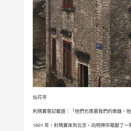
仙花寺
利瑪竇曾記載道：「他們也羨慕我們的樂器，他
1601 年，利瑪竇來到北京，向明神宗敬獻了