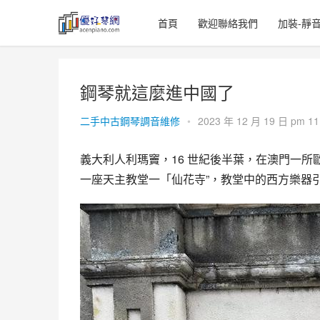
首頁
歡迎聯絡我們
加裝-靜
鋼琴就這麼進中國了
二手中古鋼琴調音維修
•
2023 年 12 月 19 日 pm 11
義大利人利瑪竇，16 世紀後半葉，在澳門一所
一座天主教堂一「仙花寺”，教堂中的西方樂器