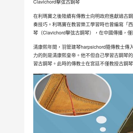
Clavichord擊弦古鋼琴
在利瑪竇之後陸續有傳教士向明政府進獻過古鋼
奏技巧。利瑪竇在教習樂工學習時也曾編寫「西
琴（Clavichord擊弦古鋼琴），在中國傳
清康熙年間，羽管建琴harpsichord隨傳
力的則是清康熙皇帝。他不但自己學習古鋼琴的
習古鋼琴。此時的傳教士在宮廷不僅教授古鋼琴