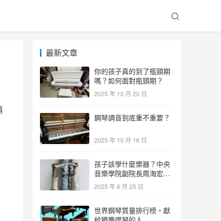
最新文章
你的孩子真的到了瓶頸期
嗎？如何面對瓶頸期？
2025 年 10 月 20 日
第
鋼琴調音到底重不重要？
2025 年 10 月 16 日
孩子該學什麼樂器？中央
音樂學院副院長周海宏教
授告訴你答案！
2025 年 6 月 25 日
世界鋼琴質量排行榜，獻
給猶豫選琴的人