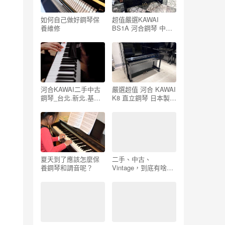
如何自己做好鋼琴保
超值嚴選KAWAI
養維修
BS1A 河合鋼琴 中古
鋼琴 二手鋼琴 線上選
琴 優好選琴網 保固3
年終身保修
河合KAWAI二手中古
嚴選超值 河合 KAWAI
鋼琴_台北.新北.基隆.
K8 直立鋼琴 日本製
桃園_感謝五股潘小姐
中古鋼琴 二手鋼琴 優
選購
好選琴網 最大鋼琴暢
貨中心 鋼琴店
夏天到了應該怎麼保
二手、中古、
養鋼琴和調音呢？
Vintage，到底有啥不
一樣？ – 二手鋼琴展
示中心