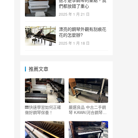
這才是學鋼琴的重點，我
們都放錯了重心
2025 年 1 月 21 日
漂亮的鋼琴外觀有刮痕花
花的怎麼辦?
2025 年 1 月 18 日
推薦文章
🎹快速學習如何正確
嚴選良品 中古二手鋼
做好鋼琴保養！
琴 KAWAI河合鋼琴
BL31 -優好選琴網 保
固3年 終身保修