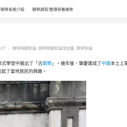
音鋼琴系統介紹
鋼琴調音/整理保養維修
:07
•
鋼琴相關知識
,
鋼琴相關知識增加篇
,
鋼琴知識
歐式學堂中展出了「古
鋼琴
」。幾年後，肇慶建成了
中國
本土上
引起了當地居民的興趣。