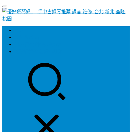
首頁
歡迎聯絡我們
加裝-靜音鋼琴系統介紹
鋼琴調音/整理保養維修