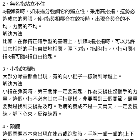
2、無名指站立不住
4指彈奏時，如果過分強調它的獨立性，采用高抬指，這勢必
造成它的緊張，使4指與相鄰音在餃接時，出現音與音的不
均，力度的不均。
解決方法︰
比如，在保持正確手型的基礎上，訓練4指抬指時，可以允許
其它相鄰的手指自然地相隨，彈下3指，抬起4指，小指可隨4
指3指可隨4指自由抬起。
3、小指的塌陷
大部分琴童都會出現，有的向小棍子一樣躺到琴鍵上。
解決方法︰
小指在彈奏時，第三關節一定要鼓起，作為支撐住整個手的力
量，這個小指不必向其它手指那樣，非要看到三個關節，最重
要就是找到支撐點及可。毛病的養成不是一天兩天，一定要慢
練，靜下心來，反復練習。
4、顛腕
這個問題基本會出現在連音或跑動時，手腕一顛一顛的(上下