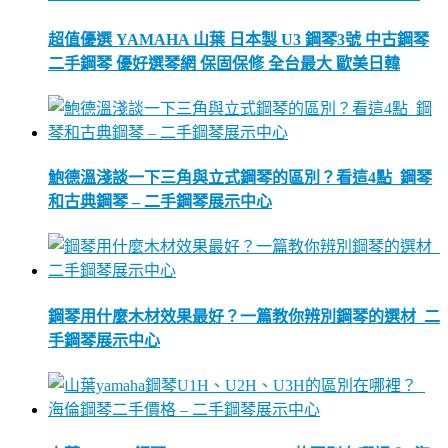
超值優選 YAMAHA 山葉 日本製 U3 鋼琴3號 中古鋼琴
二手鋼琴 優好選琴網 保固保修 全台最大 歐美日韓
鮑德溫淺談一下三角與立式鋼琴的區別？看這4點_鋼琴
和古典鋼琴 – 二手鋼琴展示中心
鋼琴用什麼木材效果最好？一篇教你辨別鋼琴的選材_二
手鋼琴展示中心