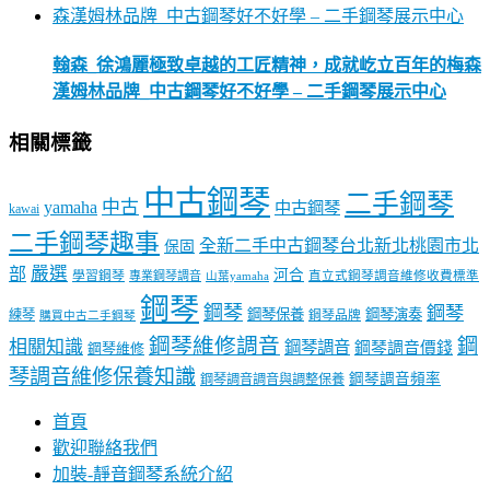
翰森_徐鴻麗極致卓越的工匠精神，成就屹立百年的梅森
漢姆林品牌_中古鋼琴好不好學 – 二手鋼琴展示中心
相關標籤
中古鋼琴
二手鋼琴
中古
yamaha
中古鋼琴
kawai
二手鋼琴趣事
全新二手中古鋼琴台北新北桃園市北
保固
嚴選
部
河合
學習鋼琴
專業鋼琴調音
直立式鋼琴調音維修收費標準
山葉yamaha
鋼琴
鋼琴
鋼琴
鋼琴保養
鋼琴演奏
練琴
鋼琴品牌
購買中古二手鋼琴
鋼琴維修調音
鋼
相關知識
鋼琴調音
鋼琴調音價錢
鋼琴維修
琴調音維修保養知識
鋼琴調音頻率
鋼琴調音調音與調整保養
首頁
歡迎聯絡我們
加裝-靜音鋼琴系統介紹