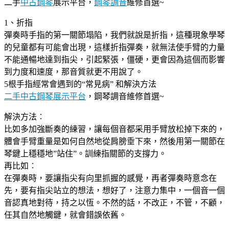
二手
中古鋼琴
展示平台，
鋼琴調音
維修首選~
1、折指
彈奏時手指的第一關節塌陷，我們就說是折指，這種現象學琴
的兒童都有可能會出現，這樣折指彈奏，就無法使手臂的力量
不能通暢地達到指尖，引起緊張，僵硬，更會因為這個而影響
到力度和速度，那音質就更不用說了。
5根手指經常會遇到的“常見病” 和解決方法
二手中古鋼琴展示平台
，鋼琴調音維修首選~
解決方法︰
比如多加強斷奏的練習，讓每個音都采用手臂放松掉下來的，
體會手臂重量是如何自然地從肩膀垂下來，然後用第一關節在
琴鍵上穩穩地”站住”。訓練指關節的支撐力。
再比如︰
在彈奏時，要讓指尖有向里抓握的感覺，再者彈奏時意念在
先，要有指尖站立的想法，想好了，注意力集中，一個音一個
音認真地對待，持之以恆。不然的話，不改正，不管，不顧，
任其自然地觸鍵，就會錯誤依舊。