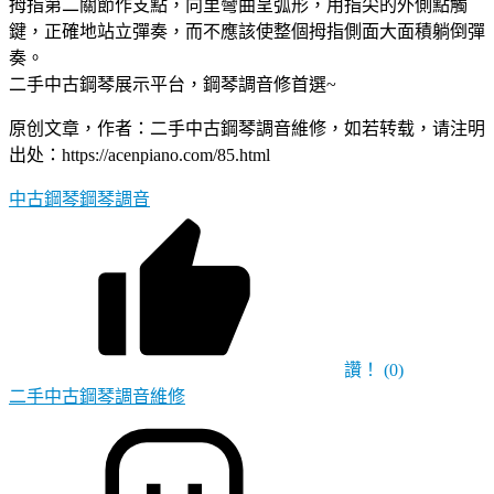
拇指第二關節作支點，向里彎曲呈弧形，用指尖的外側點觸
鍵，正確地站立彈奏，而不應該使整個拇指側面大面積躺倒彈
奏。
二手中古鋼琴展示平台，鋼琴調音修首選~
原创文章，作者：二手中古鋼琴調音維修，如若转载，请注明
出处：https://acenpiano.com/85.html
中古鋼琴
鋼琴調音
讚！
(0)
二手中古鋼琴調音維修