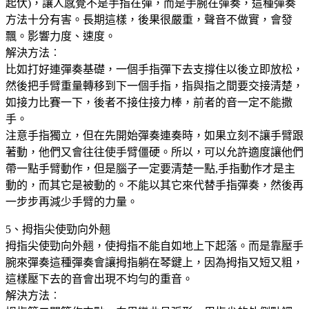
起伏)，讓人感覺不是手指在彈，而是手腕在彈奏，這種彈奏
方法十分有害。長期這樣，後果很嚴重，聲音不做實，會發
飄。影響力度、速度。
解決方法︰
比如打好連彈奏基礎，一個手指彈下去支撐住以後立即放松，
然後把手臂重量轉移到下一個手指，指與指之間要交接清楚，
如接力比賽一下，後者不接住接力棒，前者的音一定不能撒
手。
注意手指獨立，但在先開始彈奏連奏時，如果立刻不讓手臂跟
著動，他們又會往往使手臂僵硬。所以，可以允許適度讓他們
帶一點手臂動作，但是腦子一定要清楚一點,手指動作才是主
動的，而其它是被動的。不能以其它來代替手指彈奏，然後再
一步步再減少手臂的力量。
5、拇指尖使勁向外翹
拇指尖使勁向外翹，使拇指不能自如地上下起落。而是靠壓手
腕來彈奏這種彈奏會讓拇指躺在琴鍵上，因為拇指又短又粗，
這樣壓下去的音會出現不均勻的重音。
解決方法︰