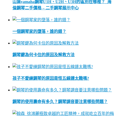
山葉yamaha鋼琴U1H、U2H、U3H的區別在哪裡？_海
倫鋼琴二手價格 – 二手鋼琴展示中心
一個鋼琴家的墮落，誰的錯？
鋼琴鍵為何卡住的原因及解救方法
孩子不愛練鋼琴的原因是怪五線譜太難嗎?
鋼琴的使用壽命有多久？鋼琴調音要注意哪些問題？