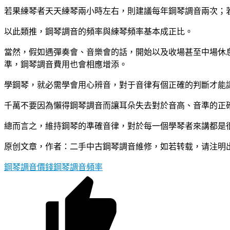
若果練琴者天天練琴兩小時左右，則建議每年鋼琴調音兩次；
以此類推，鋼琴調音的頻率與練琴頻率基本成正比。
當然，假如遇彈奏會、音樂會的話，開始以及收場甚至中場休
準，鋼琴調音費用也會相應增添。
學鋼琴，就必需學會用心辨音，對于音律有個正確的判斷才能
千萬不要因為懶得鋼琴調音而讓耳朵失去對於音高、音準的正
總而言之，維持鋼琴的準確音律，對於每一個學琴者來講都是
原创文章，作者：二手中古鋼琴調音維修，如若转载，请注明出处：https://a
鋼琴調音價錢
鋼琴調音頻率