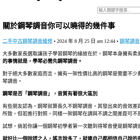
關於鋼琴調音你可以曉得的幾件事
二手中古鋼琴調音維修
•
2024 年 8 月 25 日 am 12:44
•
鋼琴調音
大多數家長選取讓孩子學習鋼琴的緣故在於，鋼琴本身擁有柔
的事情就是，學琴必需先鋼琴調音。
對于絕大多數家庭而言，擁有一架性價比高的鋼琴是需要不少
琴調音。
鋼琴是否「鋼琴調音」，音質有著很大區別
有些朋友認為，鋼琴就算長久不鋼琴調音，其發出來的音效差
所致，但若進行對照，同樣一架鋼琴在調與不調之間差距可不
試想，倘若你讓一個鋼琴初學者第一次聽到得琴音便是鋼琴調
就好比一個說謊之人，謠言說多了，就連自己都相信自己說的