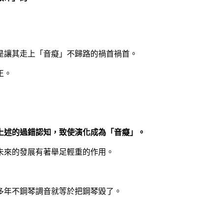
是讓其走上「音癡」不歸路的禍首禍首。
正。
上述的過錯認知，致使演化成為「音癡」。
未來的發展有著舉足輕重的作用。
多年不鋼琴調音就等於把鋼琴毀了。