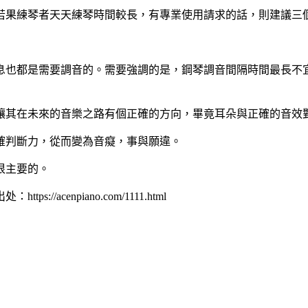
若果練琴者天天練琴時間較長，有專業使用請求的話，則建議三
息也都是需要調音的。需要強調的是，鋼琴調音間隔時間最長不
讓其在未來的音樂之路有個正確的方向，畢竟耳朵與正確的音效
確判斷力，從而變為音癡，事與願違。
很主要的。
cenpiano.com/1111.html