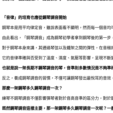
「音律」的培育也應從鋼琴調音開始
鋼琴本是用平均律定音，雖說表面看不顯明，然而每一個音均
由此看出，「鋼琴調音」成為鋼琴初學者拿到鋼琴後的第一步
對于鋼琴本身來講，其通過琴弦以及鐵架之間的彈性，在音槌
它的音律準確與否受到了溫度、濕度、氣壓等影響，呈現不斷
也就是說一架長期不鋼琴調音的琴，音準則多數情況是不夠準
反之，養成鋼琴調音的習慣，不僅可讓鋼琴發出最悅耳的音效
那麼一架鋼琴多久鋼琴調音一次？
練琴不鋼琴調音不僅影響彈琴者對於音高音準的區分力，對於
既然鋼琴調音這樣主要，那一架鋼琴多久鋼琴調音一次呢？一