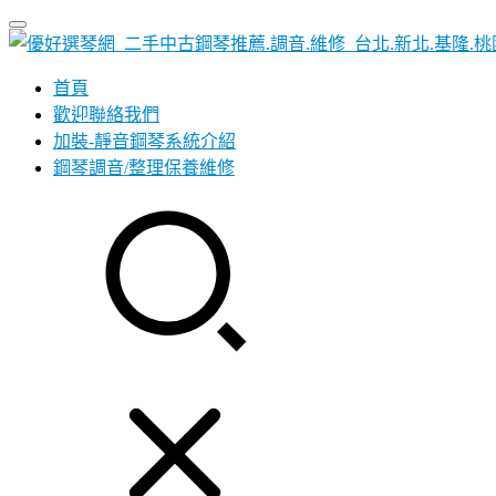
首頁
歡迎聯絡我們
加裝-靜音鋼琴系統介紹
鋼琴調音/整理保養維修