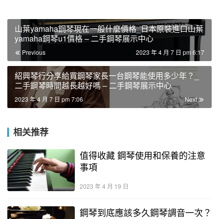
山葉yamaha鋼琴現在一般什麼價格_日本原裝進口山葉
yamaha鋼琴u1價格 – 二手鋼琴展示中心
Previous
2023 年 4 月 7 日 pm 6:17
紹興琴行分享給買鋼琴家長一台鋼琴能使用多少年？_
二手鋼琴時間越長越好嗎 – 二手鋼琴展示中心
2023 年 4 月 7 日 pm 7:06
Next
相关推荐
值得收藏 鋼琴使用和保養的注意
事項
2023 年 4 月 19 日
鋼琴到底應該多久鋼琴調音一次？