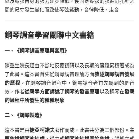
以及琴弦自身的張力逐步降低，使固定琴弦的弦軸釘孔壁之
間的尺寸發生變化而致使琴弦鬆動，音律降低、走音
鋼琴調音學習關聯中文書籍
一、《鋼琴調音原理與套用》
陳重生院長經由不斷地反覆鑽研以及長期的實踐累積著成為
了此書。這本書首先從鋼琴調音理論方面
敘述鋼琴調音發展
的歷程
。在鋼琴調音過程中，鋼琴調音者首先聽到的是音
效，作者
從聲學方面講述了鋼琴的發音原理
以及鋼琴在
發聲
的過程中所發生的種種現象
二、《鋼琴製造》
這本書是由
捷亞柯諾夫
著作而成，此書共分為三個部份。
主
要敘述鋼琴的結構
，從立式
鋼琴的結構開始敘述
，講解立式