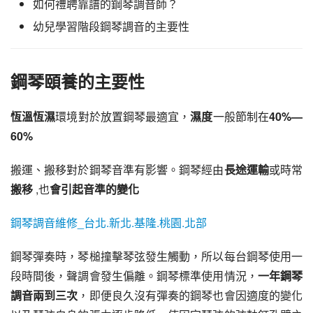
如何禮聘靠譜的鋼琴調音師？
幼兒學習階段鋼琴調音的主要性
鋼琴頤養的主要性
恆溫恆濕
環境對於放置鋼琴最適宜，
濕度
一般節制在
40%—
60%
搬運、搬移對於鋼琴音準有影響。鋼琴經由
長途運輸
或時常
搬移
 ,也
會引起音準的變化
鋼琴調音維修_台北.新北.基隆.桃園.北部
鋼琴彈奏時，琴槌撞擊琴弦發生觸動，所以每台鋼琴使用一
段時間後，聲調會發生偏離。鋼琴標準使用情況，
一年鋼琴
調音兩到三次
，即便良久沒有彈奏的鋼琴也會因適度的變化