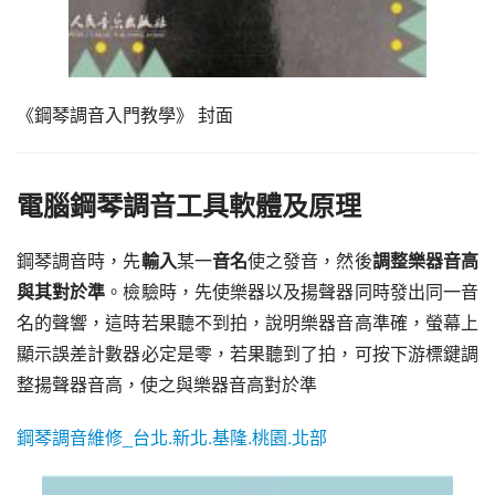
《鋼琴調音入門教學》 封面
電腦鋼琴調音工具軟體及原理
鋼琴調音時，先
輸入
某一
音名
使之發音，然後
調整樂器音高
與其對於準
。檢驗時，先使樂器以及揚聲器同時發出同一音
名的聲響，這時若果聽不到拍，說明樂器音高準確，螢幕上
顯示誤差計數器必定是零，若果聽到了拍，可按下游標鍵調
整揚聲器音高，使之與樂器音高對於準
鋼琴調音維修_台北.新北.基隆.桃園.北部