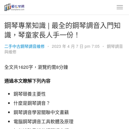
鋼琴專業知識 | 最全的鋼琴調音入門知
識，琴童家長人手一份！
二手中古鋼琴調音維修
•
2023 年 4 月 7 日 pm 7:05
•
鋼琴調音
與維修
全文共1620字，瀏覽約需8分鐘
通過本文瞭解下列內容
鋼琴頤養主要性
什麼是鋼琴調音？
鋼琴調音學習關聯中文書籍
電腦鋼琴調音工具軟體及原理