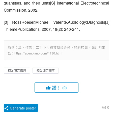
quantities, and their units[S] International Electrotechnical 
Commission, 2002.
[3] RossRoeser,Michael Valente.Audiology:Diagnosis[J] 
ThiemePublications. 2007, 18(2): 240-241.
原创文章，作者：二手中古鋼琴調音維修，如若转载，请注明出
处：https://acenpiano.com/1130.html
鋼琴調音價錢
鋼琴調音頻率
讚！
(0)
0
Generate poster