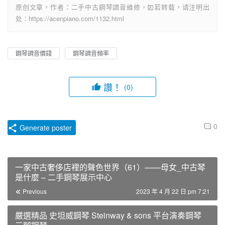
原创文章，作者：二手中古鋼琴調音維修，如若转载，请注明出
处：https://acenpiano.com/1132.html
鋼琴調音價錢
鋼琴調音頻率
讚！
(0)
0
Generate poster
一家中古奢侈店裡的聲色世界（61）——母女_中古琴
是什麼 – 二手鋼琴展示中心
Previous
2023 年 4 月 22 日 pm 7:21
嚴選精品 史坦威鋼琴 Steinway & sons 平台演奏鋼琴