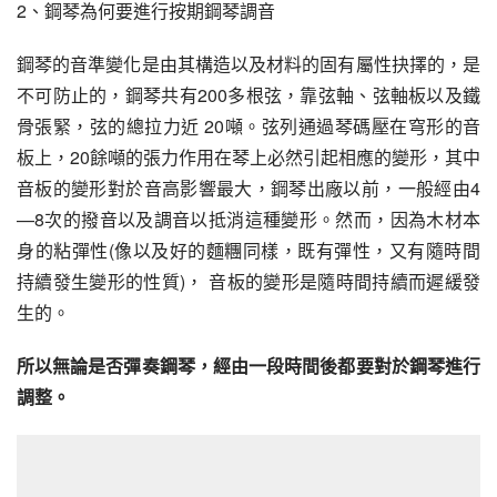
2、鋼琴為何要進行按期鋼琴調音
鋼琴的音準變化是由其構造以及材料的固有屬性抉擇的，是
不可防止的，鋼琴共有200多根弦，靠弦軸、弦軸板以及鐵
骨張緊，弦的總拉力近 20噸。弦列通過琴碼壓在穹形的音
板上，20餘噸的張力作用在琴上必然引起相應的變形，其中
音板的變形對於音高影響最大，鋼琴出廠以前，一般經由4
—8次的撥音以及調音以抵消這種變形。然而，因為木材本
身的粘彈性(像以及好的麵糰同樣，既有彈性，又有隨時間
持續發生變形的性質)， 音板的變形是隨時間持續而遲緩發
生的。
所以無論是否彈奏鋼琴，經由一段時間後都要對於鋼琴進行
調整。