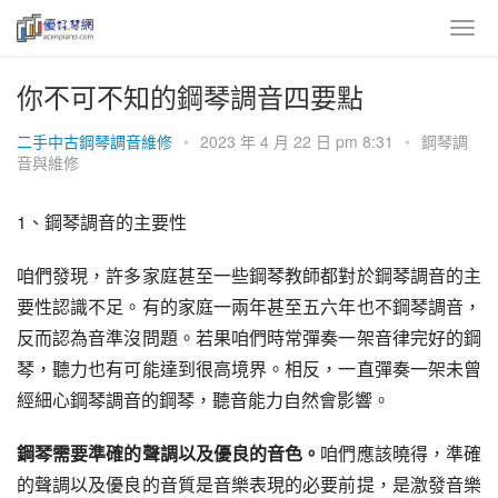
你不可不知的鋼琴調音四要點
二手中古鋼琴調音維修
•
2023 年 4 月 22 日 pm 8:31
•
鋼琴調
音與維修
1、鋼琴調音的主要性
咱們發現，許多家庭甚至一些鋼琴教師都對於鋼琴調音的主
要性認識不足。有的家庭一兩年甚至五六年也不鋼琴調音，
反而認為音準沒問題。若果咱們時常彈奏一架音律完好的鋼
琴，聽力也有可能達到很高境界。相反，一直彈奏一架未曾
經細心鋼琴調音的鋼琴，聽音能力自然會影響。
鋼琴需要準確的聲調以及優良的音色。
咱們應該曉得，準確
的聲調以及優良的音質是音樂表現的必要前提，是激發音樂