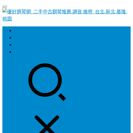
首頁
歡迎聯絡我們
加裝-靜音鋼琴系統介紹
鋼琴調音/整理保養維修