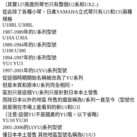
（其實127高度的琴也只有整個U2系和UX2..)
從此除了各種小琴，日產YAMAHA立式琴只有121和131兩種
規格
U10BL U30BL
1987-1989年的U系列型號
U10A U30A
1989-1994年的U系列型號
U100 U300
1994-1997年的U系列型號
YU1 YU3
1997-2001年的U(YU)系列型號
從這個時期開始名稱被改為了YU系列
但是本質和原本U系列完全相同，
區別只是這個YU系列只是針對日本本土發售
而除日本以外的地區 所售的還是稱為U系列一直至今（型號也
就是現在市場上能看到的新U1和U3）
（注意:這個YU不是國產的YU哦，以下省略）
YU10 YU30
2001-2006的U(YU)系列型號
僅日本本土發售 其他地區型號名稱為U1/U3