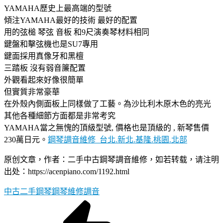
YAMAHA歷史上最高端的型號
傾注YAMAHA最好的技術 最好的配置
用的弦槌 琴弦 音板 和9尺演奏琴材料相同
鍵盤和擊弦機也是SU7專用
鍵面採用真像牙和黑檀
三踏板 沒有弱音簾配置
外觀看起來好像很簡單
但實質非常豪華
在外殼內側面板上同樣做了工藝。為沙比利木原木色的亮光
其他各種細節方面都是非常考究
YAMAHA當之無愧的頂級型號, 價格也是頂級的 , 新琴售價
230萬日元。
鋼琴調音維修_台北.新北.基隆.桃園.北部
原创文章，作者：二手中古鋼琴調音維修，如若转载，请注明
出处：https://acenpiano.com/1192.html
中古二手鋼琴
鋼琴維修調音