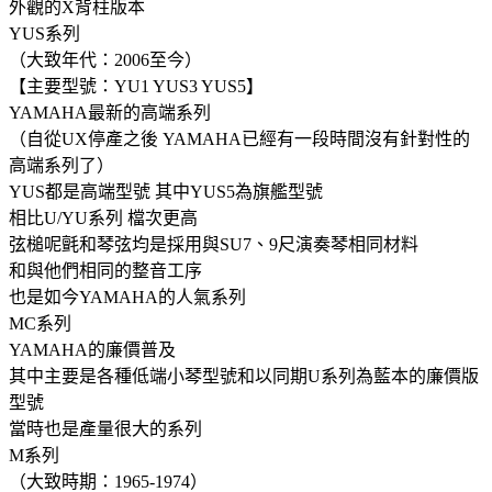
外觀的X背柱版本
YUS系列
（大致年代：2006至今）
【主要型號：YU1 YUS3 YUS5】
YAMAHA最新的高端系列
（自從UX停產之後 YAMAHA已經有一段時間沒有針對性的
高端系列了）
YUS都是高端型號 其中YUS5為旗艦型號
相比U/YU系列 檔次更高
弦槌呢氈和琴弦均是採用與SU7、9尺演奏琴相同材料
和與他們相同的整音工序
也是如今YAMAHA的人氣系列
MC系列
YAMAHA的廉價普及
其中主要是各種低端小琴型號和以同期U系列為藍本的廉價版
型號
當時也是產量很大的系列
M系列
（大致時期：1965-1974）