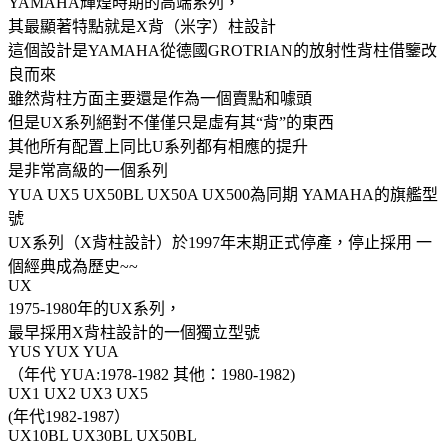
YAMAHA輝煌時期的高端系列，
其最顯著特點就是X背（米字）柱設計
這個設計是YAMAHA從德國GROTRIAN的放射性背柱借鑒改
良而來
雖然背柱方面主要還是作為一個賣點和噱頭
但是UX系列絕對不僅僅只是虛有其“背”的東西
其他所有配置上同比U系列都有相應的提升
是非常高級的一個系列
YUA UX5 UX50BL UX50A UX500為同期 YAMAHA的旗艦型
號
UX系列（X背柱設計）於1997年末期正式停產，停止採用 一
個經典成為歷史~~
UX
1975-1980年的UX系列，
最早採用X背柱設計的一個獨立型號
YUS YUX YUA
（年代 YUA:1978-1982 其他：1980-1982)
UX1 UX2 UX3 UX5
(年代1982-1987）
UX10BL UX30BL UX50BL