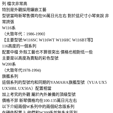
列 檔次非常高
特別是外觀採用鑲嵌工藝
型號當時新琴售價均在90萬日元左右 對於這尺寸小琴來說 非
常誇張
W116系
（大致年代：1986-1990）
【主要型號:W116SC W116WT W116HC W116BT等】
116高度的一個系列
配置中檔 外殼工藝也不算很突出 價格也相對低一些
主要是以高度為賣點的彩色型號
W200系
（大致年代1978-1994)
旗艦系列
這個系列的型號均和同期的YAMAHA旗艦型號（YUA UX5
UX50BL UX50A）配置相當
加上考究的外觀 屬於內外兼備的頂級型號
價格不菲 新琴價格均在100-135萬日元左右
以下介紹兩個W系列中的兩個紀念版系列
在硬件配置上 他們和W200係並無多大區別