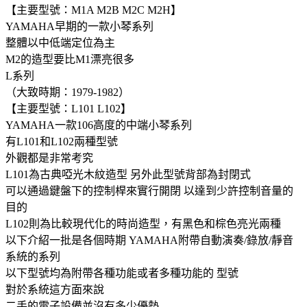
【主要型號：M1A M2B M2C M2H】
YAMAHA早期的一款小琴系列
整體以中低端定位為主
M2的造型要比M1漂亮很多
L系列
（大致時期：1979-1982）
【主要型號：L101 L102】
YAMAHA一款106高度的中端小琴系列
有L101和L102兩種型號
外觀都是非常考究
L101為古典啞光木紋造型 另外此型號背部為封閉式
可以通過鍵盤下的控制桿來實行開閉 以達到少許控制音量的
目的
L102則為比較現代化的時尚造型，有黑色和棕色亮光兩種
以下介紹一批是各個時期 YAMAHA附帶自動演奏/錄放/靜音
系統的系列
以下型號均為附帶各種功能或者多種功能的 型號
對於系統這方面來說
二手的電子設備並沒有多少優勢