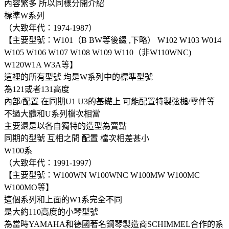
內容繁多 所以同樣分開介紹
標準W系列
（大致年代：1974-1987）
【主要型號：W101（B BW等後綴 ,下略） W102 W103 W014
W105 W106 W107 W108 W109 W110（非W110WNC)
W120W1A W3A等】
這裡的所有型號 均是W系列中的標準型號
為121或者131高度
內部/配置 在同期U1 U3的基礎上 可能配置特製弦槌/零件等
不過大體和U系列檔次相當
主要還是以各自獨特的造型為賣點
同期的型號 互相之間 配置 檔次相差甚小
W100系
（大致年代：1991-1997）
【主要型號：W100WN W100WNC W100MW W100MC
W100MO等】
這個系列和上面的W1系完全不同
是大約110高度的小琴型號
為當時YAMAHA和德國著名鋼琴製造商SCHIMMEL合作的系