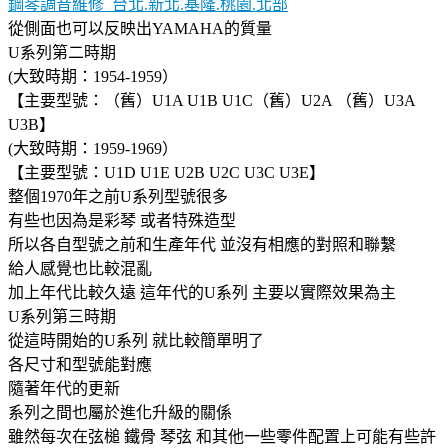
鋼琴調音維修_台北.新北.基隆.桃園.北部
從側面也可以反映出YAMAHA的質量
U系列第二時期
(大致時期：1954-1959）
【主要型號：（舊）U1A U1B U1C（舊）U2A （舊）U3A
U3B】
(大致時期：1959-1969）
【主要型號：U1D U1E U2B U2C U3C U3E】
整個1970年之前U系列型號很多
有些也因為是彩琴 或者特殊造型
所以各自型號之前和生產年代 並沒有相應的對照和聯繫
給人感覺也比較混亂
加上年代比較久遠 這年代的U系列 主要以實際效果為主
U系列第三時期
從這時開始的U系列 就比較簡單明了
各尺寸和型號能對應
隨著年代的更新
系列之間也屬於進化升級的關係
雖然每次在弦槌 鐵骨 琴弦 和其他一些零件配置上可能有些許