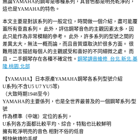
無論YAMAHA的鋼琴是哪種系列，其音色都是明亮乾淨的，
這也是YAMAHA的特色。
本文主要是對該系列的一般定位，時間做一個介紹，盡可能覆
蓋所有垂直系列。 此外，評估鋼琴音色的主觀因素太多，因
此只能作為非常模糊的參考。 此外，許多系列的型號之間的
差異太大，無法一概而論，而且音質還取決於很多方面。 很
難用語言描述每個人的主觀感受和喜好的不同細微之處。 而
且，二手鋼琴存在各種不確定性。
鋼琴調音維修_台北.新北.基
隆.桃園.北部
【YAMAHA】日本原產YAMAHA鋼琴各系列型號介紹
U系列(不含U5 U7 YU5等)
（大致時期1948至今）
YAMAHA的主要係列，也是全世界最普及的一個鋼琴系列/型
號
作為標準（中端）定位的系列，
U系列各方面都比較平均、綜合，特點也比較鮮明
擁有乾淨明亮的音色 相對不俗的低音
輕快敏捷的手感