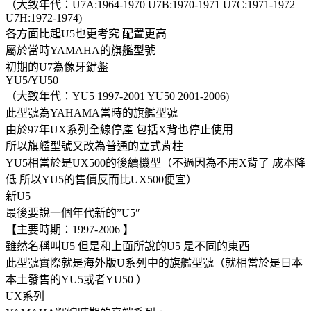
（大致年代：U7A:1964-1970 U7B:1970-1971 U7C:1971-1972
U7H:1972-1974)
各方面比起U5也更考究 配置更高
屬於當時YAMAHA的旗艦型號
初期的U7為像牙鍵盤
YU5/YU50
（大致年代：YU5 1997-2001 YU50 2001-2006)
此型號為YAHAMA當時的旗艦型號
由於97年UX系列全線停產 包括X背也停止使用
所以旗艦型號又改為普通的立式背柱
YU5相當於是UX500的後續機型（不過因為不用X背了 成本降
低 所以YU5的售價反而比UX500便宜）
新U5
最後要說一個年代新的”U5″
【主要時期：1997-2006 】
雖然名稱叫U5 但是和上面所說的U5 是不同的東西
此型號實際就是海外版U系列中的旗艦型號（就相當於是日本
本土發售的YU5或者YU50 ）
UX系列