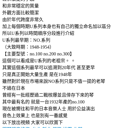
和非常穩定的質量
外觀方面比較簡潔
由於年代跨度非常久
加上每個時期U系列本身也有自己的獨立命名加以區分
所以U系列以時間順序分段進行介紹
U系列最早期：NO.系列
（大致時期：1948-1954）
【主要型號：no.100 no.200 no.300】
這個可以看成是U系列的老祖宗。 。
其實這個系列最早可以追溯到20年代 甚至更早
只是真正開始大量生產 是在1948年
雖然對於現在市場來說NO系列只是不值一提的老琴
不過在日本
曾經有一批經歷過二戰核爆並且倖存下來的琴
其中最有名的 就是一台1932年產的no.100
現在被嚮往和平的日本音樂人士 用於公益演出
音色上效果上 也是別有一番感覺
以下放出視頻 大家可以欣賞下