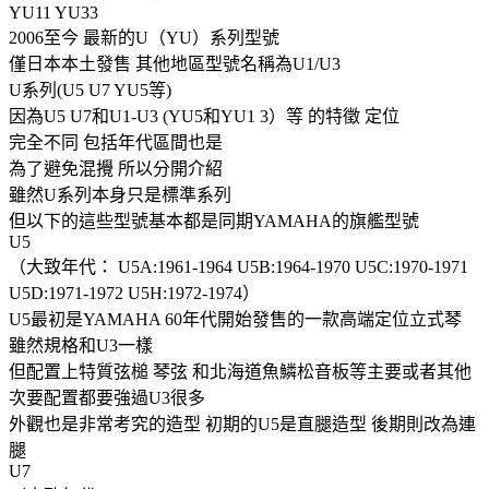
YU11 YU33
2006至今 最新的U（YU）系列型號
僅日本本土發售 其他地區型號名稱為U1/U3
U系列(U5 U7 YU5等)
因為U5 U7和U1-U3 (YU5和YU1 3）等 的特徵 定位
完全不同 包括年代區間也是
為了避免混攪 所以分開介紹
雖然U系列本身只是標準系列
但以下的這些型號基本都是同期YAMAHA的旗艦型號
U5
（大致年代： U5A:1961-1964 U5B:1964-1970 U5C:1970-1971
U5D:1971-1972 U5H:1972-1974）
U5最初是YAMAHA 60年代開始發售的一款高端定位立式琴
雖然規格和U3一樣
但配置上特質弦槌 琴弦 和北海道魚鱗松音板等主要或者其他
次要配置都要強過U3很多
外觀也是非常考究的造型 初期的U5是直腿造型 後期則改為連
腿
U7