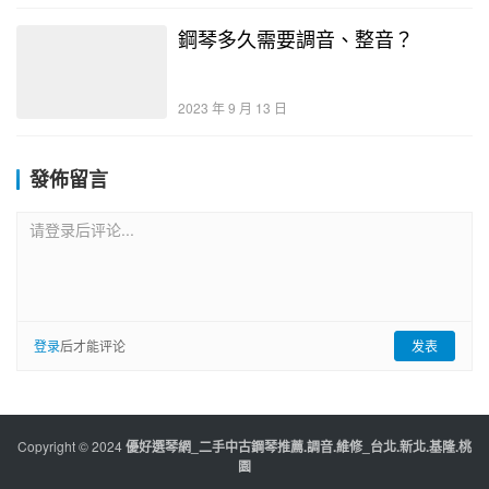
鋼琴多久需要調音、整音？
2023 年 9 月 13 日
發佈留言
请登录后评论...
登录
后才能评论
发表
Copyright © 2024
優好選琴網_二手中古鋼琴推薦.調音.維修_台北.新北.基隆.桃
園