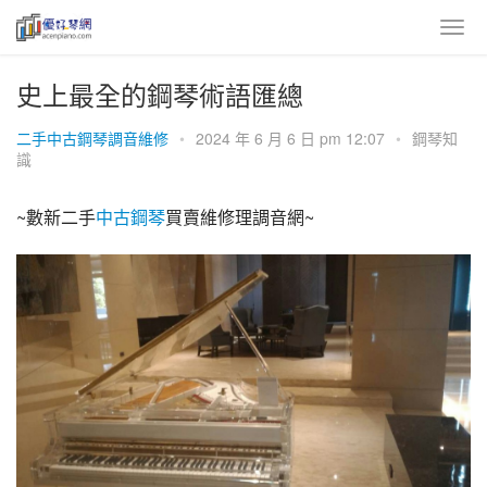
史上最全的鋼琴術語匯總
二手中古鋼琴調音維修
•
2024 年 6 月 6 日 pm 12:07
•
鋼琴知
識
~數新二手
中古鋼琴
買賣維修理調音網~