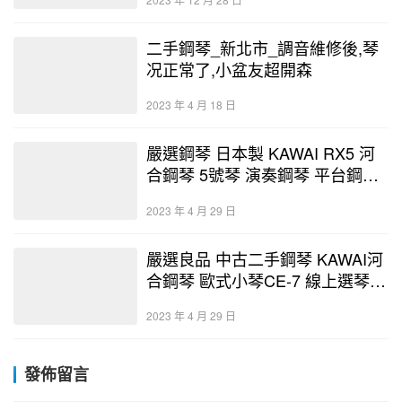
二手鋼琴_新北市_調音維修後,琴
况正常了,小盆友超開森
2023 年 4 月 18 日
嚴選鋼琴 日本製 KAWAI RX5 河
合鋼琴 5號琴 演奏鋼琴 平台鋼琴
中古鋼琴 二手鋼琴 優好選琴網
2023 年 4 月 29 日
嚴選良品 中古二手鋼琴 KAWAI河
合鋼琴 歐式小琴CE-7 線上選琴
鋼琴展示中心-優好選琴網 保固3
2023 年 4 月 29 日
年終身保修
發佈留言