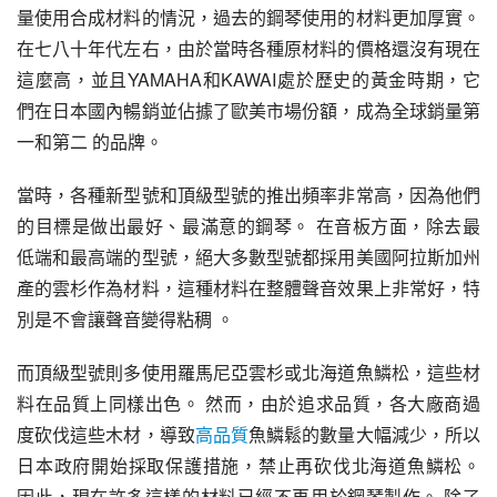
量使用合成材料的情況，過去的鋼琴使用的材料更加厚實。 
在七八十年代左右，由於當時各種原材料的價格還沒有現在
這麼高，並且YAMAHA和KAWAI處於歷史的黃金時期，它
們在日本國內暢銷並佔據了歐美市場份額，成為全球銷量第
一和第二 的品牌。
當時，各種新型號和頂級型號的推出頻率非常高，因為他們
的目標是做出最好、最滿意的鋼琴。 在音板方面，除去最
低端和最高端的型號，絕大多數型號都採用美國阿拉斯加州
產的雲杉作為材料，這種材料在整體聲音效果上非常好，特
別是不會讓聲音變得粘稠 。
而頂級型號則多使用羅馬尼亞雲杉或北海道魚鱗松，這些材
料在品質上同樣出色。 然而，由於追求品質，各大廠商過
度砍伐這些木材，導致
高品質
魚鱗鬆的數量大幅減少，所以
日本政府開始採取保護措施，禁止再砍伐北海道魚鱗松。 
因此，現在許多這樣的材料已經不再用於鋼琴製作。 除了