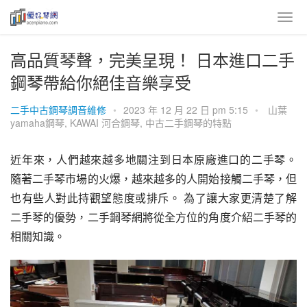
高品質琴聲，完美呈現！ 日本進口二手
鋼琴帶給你絕佳音樂享受
二手中古鋼琴調音維修
•
2023 年 12 月 22 日 pm 5:15
•
山葉
yamaha鋼琴
,
KAWAI 河合鋼琴
,
中古二手鋼琴的特點
近年來，人們越來越多地關注到日本原廠進口的二手琴。 
隨著二手琴市場的火爆，越來越多的人開始接觸二手琴，但
也有些人對此持觀望態度或排斥。 為了讓大家更清楚了解
二手琴的優勢，二手鋼琴網將從全方位的角度介紹二手琴的
相關知識。