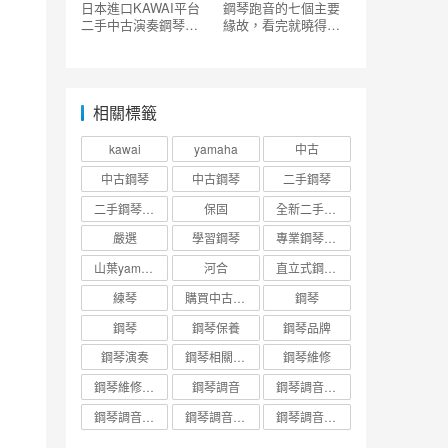
日本進口KAWAI平台
鋼琴跑音的七個主要
二手中古演奏鋼琴
緣故，看完就曉得鋼
CA40N_售後服務日誌
琴瞞著你什麼了？
_桃園市八德區
相關標籤
kawai
yamaha
中古
中古鋼琴
中古鋼琴
二手鋼琴
二手鋼琴趣事
保固
全新二手中古鋼琴台北新北桃園市北部
嚴選
學習鋼琴
專業鋼琴調音
山葉yamaha
河合
直立式鋼琴調音維修收費標準
練琴
購買中古二手鋼琴
鋼琴
鋼琴
鋼琴保養
鋼琴品牌
鋼琴演奏
鋼琴相關知識
鋼琴維修
鋼琴維修調音
鋼琴調音
鋼琴調音價錢
鋼琴調音維修保養知識
鋼琴調音調音與調整保養
鋼琴調音頻率