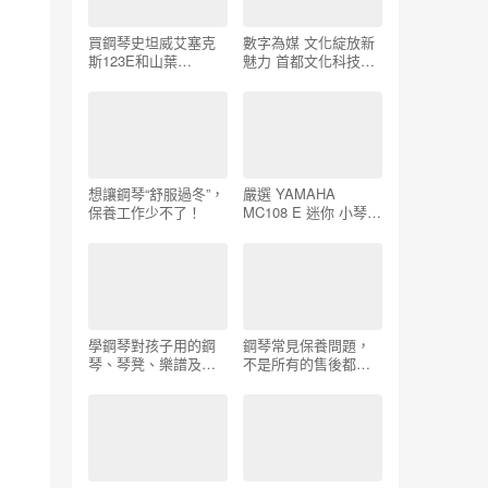
買鋼琴史坦威艾塞克
數字為媒 文化綻放新
斯123E和山葉
魅力 首都文化科技融
yamaha_YC131兩款
合發展成果亮相中關
怎麼選？
村論壇
想讓鋼琴“舒服過冬”，
嚴選 YAMAHA
保養工作少不了！
MC108 E 迷你 小琴
白色 鋼琴 如新品質
日本製 中古鋼琴 二手
鋼琴 優好選琴網
學鋼琴對孩子用的鋼
鋼琴常見保養問題，
琴、琴凳、樂譜及照
不是所有的售後都是
明條件有什麼要求_ 中
品質問題_鋼琴保養須
古鋼琴展示中心
知