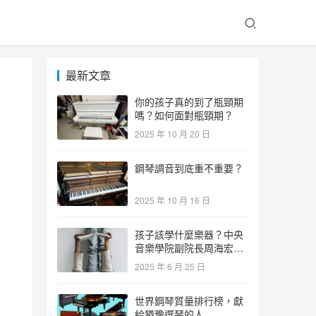
最新文章
你的孩子真的到了瓶頸期
嗎？如何面對瓶頸期？
2025 年 10 月 20 日
鋼琴調音到底重不重要？
2025 年 10 月 16 日
孩子該學什麼樂器？中央
音樂學院副院長周海宏教
授告訴你答案！
2025 年 6 月 25 日
世界鋼琴質量排行榜，獻
給猶豫選琴的人