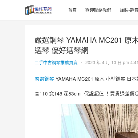
首頁
歡迎聯絡我們
加裝-靜
嚴選鋼琴 YAMAHA MC201 
選琴 優好選琴網
二手中古鋼琴推薦買賣
•
2023 年 4 月 10 日 pm 4:4
嚴選
鋼琴
 YAMAHA MC201 原木 小型鋼琴
高110 寬148 深53cm   保證超值 ！買貴退差