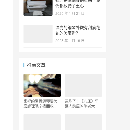
這才是學鋼琴的重點，我
們都放錯了重心
2025 年 1 月 21 日
漂亮的鋼琴外觀有刮痕花
花的怎麼辦?
2025 年 1 月 18 日
推薦文章
家裡的閑置鋼琴要怎
氣炸了！《心居》里
麼處理呢？找回收是
讓人憋屈的施老太
否可行？_二手鋼琴如
何定價 – 二手鋼琴展
示中心