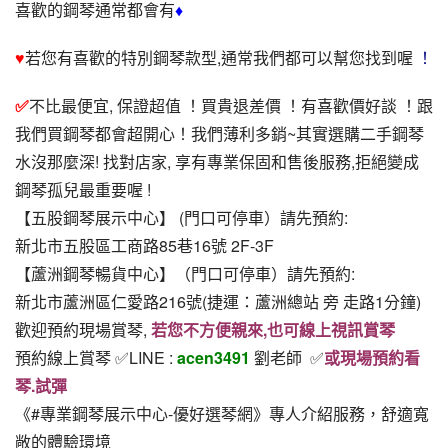
喜歡的鋼琴通常都會有
♦
♥
若您有喜歡的特別鋼琴款型,通常我們都可以幫您找到喔
 ！
✅
不比最便宜, 保證超值 ！買貴退差價 ！有喜歡價好談 ！跟
我們買鋼琴都會超開心！我們薄利多銷~其實選購二手鋼琴
水沒那麼深! 找對店家, 享有專業保固和售後服務,拒絕變成
鋼琴孤兒最重要喔 !
【五股鋼琴展示中心】 (門口可停車）請先預約:
新北市五股區工商路85巷16號 2F-3F
【蘆洲鋼琴暢貨中心】（門口可停車）請先預約:
新北市蘆洲區仁愛路216號(捷運：蘆洲總站 旁 走路1分鐘)
歡迎預約現場賞琴, 
若您不方便親來,也可線上視訊賞琴
預約線上賞琴 ✅LINE : 
acen3491
 劉老師  ✅
或現場預約看
琴.試彈
《#專業鋼琴展示中心-優好選琴網》專人介紹服務，舒適寬
敞的體驗環境