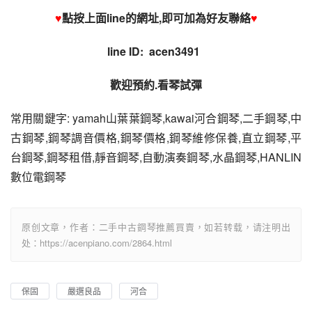
♥
點按上面line的網址,即可加為好友聯絡
♥
line ID:  acen3491 
歡迎預約.看琴試彈
常用關鍵字: yamah山葉葉鋼琴,kawai河合鋼琴,二手鋼琴,中
古鋼琴,鋼琴調音價格,鋼琴價格,鋼琴維修保養,直立鋼琴,平
台鋼琴,鋼琴租借,靜音鋼琴,自動演奏鋼琴,水晶鋼琴,HANLIN
數位電鋼琴
原创文章，作者：二手中古鋼琴推薦買賣，如若转载，请注明出
处：https://acenpiano.com/2864.html
保固
嚴選良品
河合