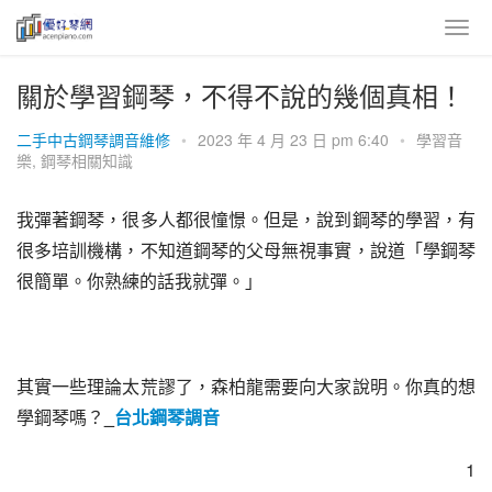
關於學習鋼琴，不得不說的幾個真相！
二手中古鋼琴調音維修
•
2023 年 4 月 23 日 pm 6:40
•
學習音
樂
,
鋼琴相關知識
我彈著鋼琴，很多人都很憧憬。但是，說到鋼琴的學習，有
很多培訓機構，不知道鋼琴的父母無視事實，說道「學鋼琴
很簡單。你熟練的話我就彈。」
其實一些理論太荒謬了，森柏龍需要向大家說明。你真的想
學鋼琴嗎？
_
台北鋼琴調音
1