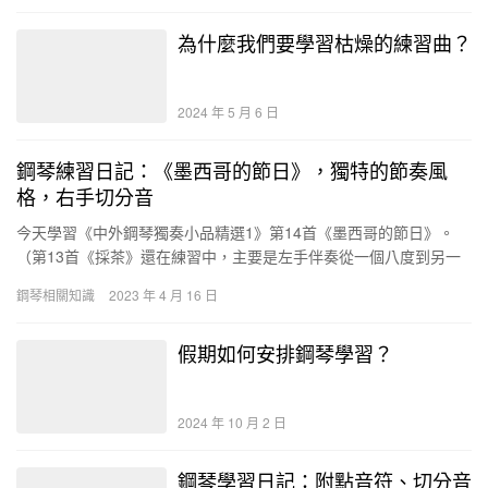
為什麼我們要學習枯燥的練習曲？
2024 年 5 月 6 日
鋼琴練習日記：《墨西哥的節日》，獨特的節奏風
格，右手切分音
今天學習《中外鋼琴獨奏小品精選1》第14首《墨西哥的節日》。
（第13首《採茶》還在練習中，主要是左手伴奏從一個八度到另一
個八度快速換位時，定位總是不夠準確，容易按錯鍵。還有就是右
鋼琴相關知識
2023 年 4 月 16 日
手…
假期如何安排鋼琴學習？
2024 年 10 月 2 日
鋼琴學習日記：附點音符、切分音