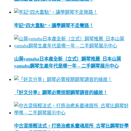
牢記“四大重點”，讓學鋼琴不走彎路！
山葉yamaha日本產全新（立式）鋼琴推薦_日本山葉
yamaha鋼琴生產年代是哪一年 – 二手鋼琴展示中心
「好文分享」鋼琴必需按期鋼琴調音的緣故！
中古混搭輕法式，打造治癒系靈魂居所_古琴比鋼琴好學