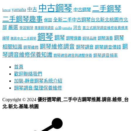
中古鋼琴
二手鋼琴
中古
yamaha
中古鋼琴
kawai
二手鋼琴趣事
全新二手中古鋼琴台北新北桃園市北
保固
嚴選
部
河合
學習鋼琴
專業鋼琴調音
直立式鋼琴調音維修收費標準
山葉yamaha
鋼琴
鋼琴
鋼琴
鋼琴保養
鋼琴演奏
練琴
鋼琴品牌
購買中古二手鋼琴
鋼琴維修調音
鋼
相關知識
鋼琴調音
鋼琴調音價錢
鋼琴維修
琴調音維修保養知識
鋼琴調音頻率
鋼琴調音調音與調整保養
首頁
歡迎聯絡我們
加裝-靜音鋼琴系統介紹
鋼琴調音/整理保養維修
Copyright © 2024
優好選琴網_二手中古鋼琴推薦.調音.維修_台
北.新北.基隆.桃園