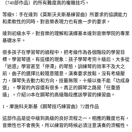
（740部作品）的所有難度高的複雜技巧。
等級9：手在達到《莫斯沃夫斯基練習曲》所要求的協調能力
和柔軟性的同時，對音樂表現力也有進一步的要求。
達到初級水平，對音樂的理解和演繹基本達到音樂學院的專業
基礎水平。
很多孩子在學習琴的過程中，把考級作為各個階段的學習目
標。學習琴道，有這樣的現象：孩子學琴考完十級后，大多從
「迷惑」學習甚至「停滯」的琴態，訓練琴的效率不及大之
前，曲子的選擇比較隨意隨意，演奏要求放鬆，沒有考級壓
力，彈琴失去動力和方向，技藝無限，十級以後不能「功成身
退」。學習的內容還有很多。真正的鋼琴之路是「任重道
遠」。介紹10本在鋼琴的高級階段應該學習的練習曲。
1、摩施科夫斯基《鋼琴技巧練習曲》72首作品
這部作品是從中級到高級的良好流程之一。相應的難度也有，
音樂性也不會喪失，所以練習的時候必須注意演奏的流暢性。