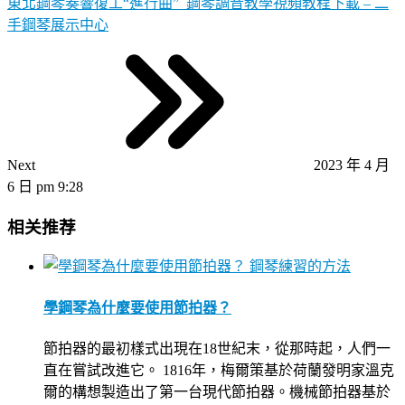
東北鋼琴奏響復工“進行曲”_鋼琴調音教學視頻教程下載 – 二
手鋼琴展示中心
Next
2023 年 4 月
6 日 pm 9:28
相关推荐
鋼琴練習的方法
學鋼琴為什麼要使用節拍器？
節拍器的最初樣式出現在18世紀末，從那時起，人們一
直在嘗試改進它。 1816年，梅爾策基於荷蘭發明家溫克
爾的構想製造出了第一台現代節拍器。機械節拍器基於