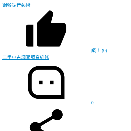
鋼琴調音藝術
讚！
(0)
二手中古鋼琴調音維修
0