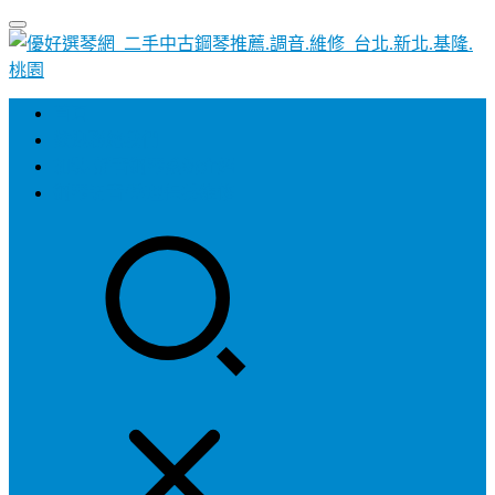
首頁
歡迎聯絡我們
加裝-靜音鋼琴系統介紹
鋼琴調音/整理保養維修