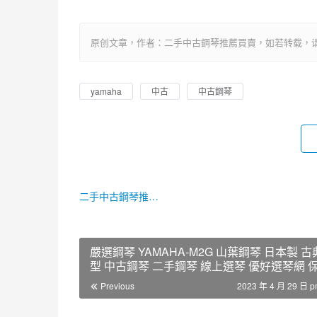
原创文章，作者：二手中古鋼琴推薦買賣，如若转载，请注明出处：htt
yamaha
中古
中古鋼琴
二手中古鋼琴推薦買賣
嚴選鋼琴 YAMAHA-M2G 山葉鋼琴 日本製 
型 中古鋼琴 二手鋼琴 線上選琴 優好選琴網 
年
Previous
2023 年 4 月 29 日 p