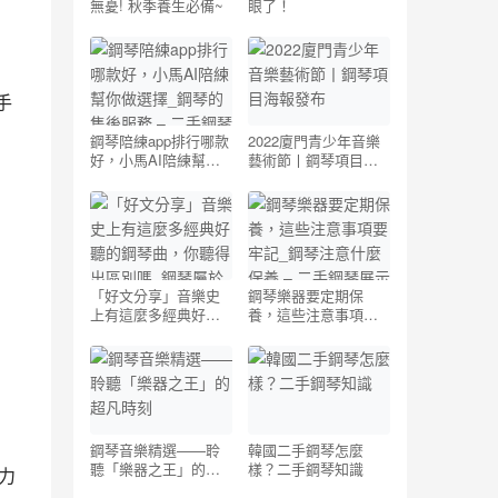
無憂! 秋季養生必備~
眼了！
手
鋼琴陪練app排行哪款
2022廈門青少年音樂
好，小馬AI陪練幫你
藝術節丨鋼琴項目海
做選擇_鋼琴的售後服
報發布
務 – 二手鋼琴展示中
心
「好文分享」音樂史
鋼琴樂器要定期保
上有這麼多經典好聽
養，這些注意事項要
的鋼琴曲，你聽得出
牢記_鋼琴注意什麼保
區別嗎_鋼琴屬於古典
養 – 二手鋼琴展示中
還是現代音樂
心
鋼琴音樂精選——聆
韓國二手鋼琴怎麼
聽「樂器之王」的超
樣？二手鋼琴知識
有力
凡時刻