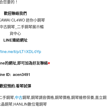
符合您要的！
歡迎聯絡我們
LINE連結網址
//line.me/ti/p/LT1XDL-0Yp
ine的網址,即可加為好友聯絡
♥
line ID:  acen3491 
歡迎預約.看琴試彈
,二手鋼琴,
中古
鋼琴,鋼琴調音價格,鋼琴價格,鋼琴維修保養,直立鋼
晶鋼琴,HANLIN數位電鋼琴