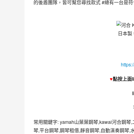
的後盾團隊，皆可幫您尋找款式 #總有一台是
https:
♥
點按上面l
常用關鍵字: yamah山葉葉鋼琴,kawai河合鋼琴
琴,平台鋼琴,鋼琴租借,靜音鋼琴,自動演奏鋼琴,水