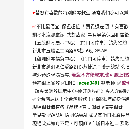
♥
若您有喜歡的特別鋼琴款型,通常我們都可以幫
✅
不比最便宜, 保證超值 ！買貴退差價 ！有
鋼琴水沒那麼深! 找對店家, 享有專業保固和售後
【五股鋼琴展示中心】 (門口可停車）請先預約:
新北市五股區工商路85巷16號 2F-3F
【蘆洲鋼琴暢貨中心】（門口可停車）請先預約
新北市蘆洲區仁愛路216號(捷運：蘆洲總站 旁 
歡迎預約現場賞琴, 
若您不方便親來,也可線上視
預約線上賞琴 ✅LINE : 
acen3491
 劉老師  ✅
或
《#專業鋼琴展示中心-優好選琴網》專人介紹
✅全台灣運送！全台灣服務！✅保固3年終身保
現場鋼琴備有各式品牌 #直立鋼琴 #演奏鋼琴
常見款 #YAMAHA #KAWAI 或是其他日本
現場款式如有不足，可預訂 #自辦日本進口 及歐洲