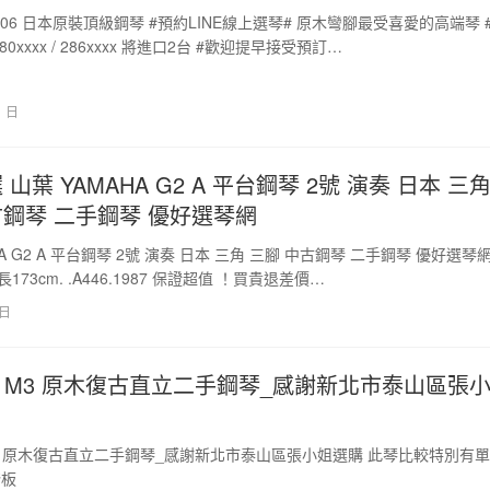
W106 日本原裝頂級鋼琴 #預約LINE線上選琴# 原木彎腳最受喜愛的高端琴 #
280xxxx / 286xxxx 將進口2台 #歡迎提早接受預訂…
1 日
 山葉 YAMAHA G2 A 平台鋼琴 2號 演奏 日本 三
古鋼琴 二手鋼琴 優好選琴網
HA G2 A 平台鋼琴 2號 演奏 日本 三角 三腳 中古鋼琴 二手鋼琴 優好選琴
 長173cm. .A446.1987 保證超值 ！買貴退差價…
 日
HA M3 原木復古直立二手鋼琴_感謝新北市泰山區張
 M3 原木復古直立二手鋼琴_感謝新北市泰山區張小姐選購 此琴比較特別有單
踏板