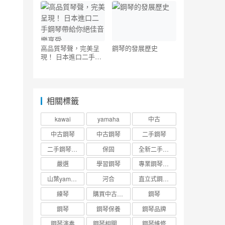
高品質琴聲，完美呈
鋼琴的發展歷史
現！ 日本進口二手鋼
琴帶給你絕佳音樂享
受
相關標籤
kawai
yamaha
中古
中古鋼琴
中古鋼琴
二手鋼琴
二手鋼琴趣事
保固
全新二手中古鋼琴台北新北桃園市北部
嚴選
學習鋼琴
專業鋼琴調音
山葉yamaha
河合
直立式鋼琴調音維修收費標準
練琴
購買中古二手鋼琴
鋼琴
鋼琴
鋼琴保養
鋼琴品牌
鋼琴演奏
鋼琴相關知識
鋼琴維修