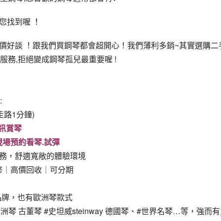
您找到喔
 ！
喜歡價好談 ！跟我們買鋼琴都會超開心！我們薄利多銷~其實選購二
服務,拒絕變成鋼琴孤兒最重要喔 !
:
走路1分鐘)
訊賞琴
現場預約看琴.試彈
服務，舒適寬敞的體驗環境
修｜高價回收｜可分期
原裝品牌，也有歐洲琴款式
琴 古董琴 #史坦威steinway 德國琴、#世界名琴…等，強而