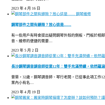
2023 年 4 月 16 日
鋼琴維修
鋼琴部件之間有縫隙？放心這是……
有一些用戶有時會提出疑問鋼琴外殼的側板、門板於相鄰
音、維修的便捷的需要…
2023 年 5 月 2 日
長沙鋼琴調音調音師從業12年：雙手充滿勞績，依然蘊
曾葵，32歲，鋼琴調音師、琴行老闆，已從事此項工作1
業內小有名…
2023 年 4 月 19 日