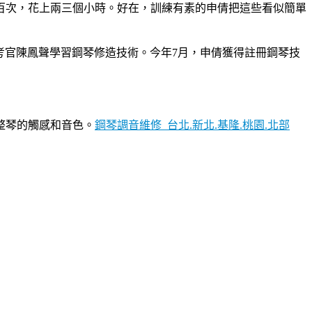
百次，花上兩三個小時。好在，訓練有素的申倩把這些看似簡單
主考官陳鳳聲學習鋼琴修造技術。今年7月，申倩獲得註冊鋼琴技
整琴的觸感和音色。
鋼琴調音維修_台北.新北.基隆.桃園.北部