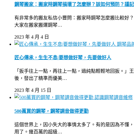
鋼琴搬家：搬家時鋼琴損壞了怎麼辦？該如何預防？謹記
有非常多的搬友私信小豐問：搬家時鋼琴怎麼搬比較好？
大家在搬家搬運鋼琴…
2023 年 4 月 4 日
鋼琴品
匠心傳承，生生不息|要想做好琴，先要做好人
「扳手往上一點，再往上一點，過純點輕輕地回扳。」王
後，發出了精準而優美…
2023 年 4 月 15 日
認識鋼琴調音維修
500萬買的鋼琴，鋼琴調音做得更勤
這個世界上，因小失大的事情太多了。有的是因為不懂，
用了。幾百萬的超級…