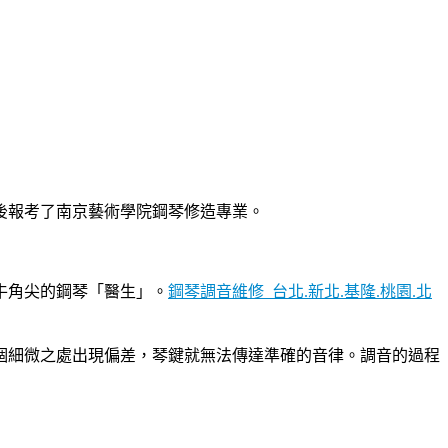
後報考了南京藝術學院鋼琴修造專業。
牛角尖的鋼琴「醫生」。
鋼琴調音維修_台北.新北.基隆.桃園.北
一個細微之處出現偏差，琴鍵就無法傳達準確的音律。調音的過程