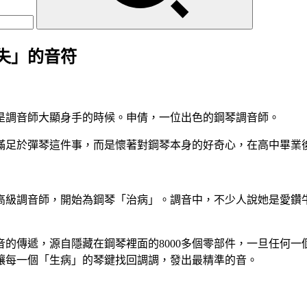
失」的音符
是調音師大顯身手的時候。申倩，一位出色的鋼琴調音師。
滿足於彈琴這件事，而是懷著對鋼琴本身的好奇心，在高中畢業
—高級調音師，開始為鋼琴「治病」。調音中，不少人說她是愛鑽
音的傳遞，源自隱藏在鋼琴裡面的8000多個零部件，一旦任何
讓每一個「生病」的琴鍵找回調調，發出最精準的音。