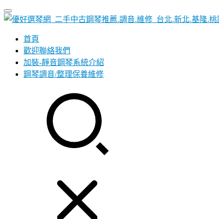
首頁
歡迎聯絡我們
加裝-靜音鋼琴系統介紹
鋼琴調音/整理保養維修