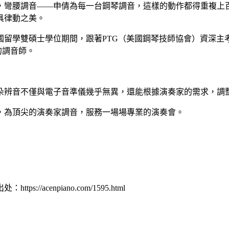
，彎腰調音——申倩為每一台鋼琴調音，這樣的動作都得重複上
具律動之美。
美國留學雙碩士學位期間，跟著PTG（美國鋼琴技師協會）資深
的調音師。
耳朵辨音不僅與電子音準儀幾乎無異，還能根據演奏家的需求，調
，為頂尖的演奏家調音，服務一場場專業的演奏會。
cenpiano.com/1595.html