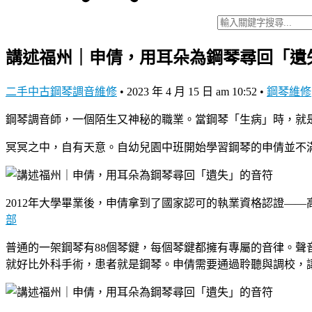
講述福州｜申倩，用耳朵為鋼琴尋回「遺
二手中古鋼琴調音維修
•
2023 年 4 月 15 日 am 10:52
•
鋼琴維修
鋼琴調音師，一個陌生又神秘的職業。當鋼琴「生病」時，就
冥冥之中，自有天意。自幼兒園中班開始學習鋼琴的申倩並不
2012年大學畢業後，申倩拿到了國家認可的執業資格認證—
部
普通的一架鋼琴有88個琴鍵，每個琴鍵都擁有專屬的音律。聲
就好比外科手術，患者就是鋼琴。申倩需要通過聆聽與調校，