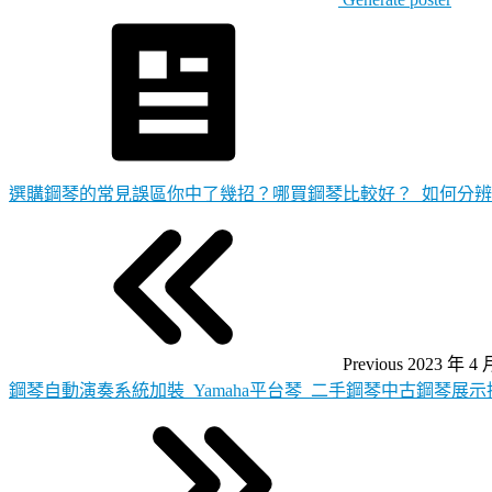
選購鋼琴的常見誤區你中了幾招？哪買鋼琴比較好？_如何分辨二
Previous
2023 年 4 
鋼琴自動演奏系統加裝_Yamaha平台琴_二手鋼琴中古鋼琴展示