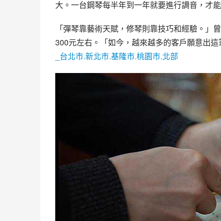
大。一台鋼琴每半年到一年就要進行調音，才能
「彈琴靠藝術天賦，修琴則靠技巧和經驗。」曾
300元左右。「如今，越來越多的客戶願意出
_台北市.新北市.基隆市.桃園市.北部