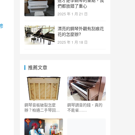
這才是學鋼琴的重點，我
們都放錯了重心
2025 年 1 月 21 日
修
漂亮的鋼琴外觀有刮痕花
花的怎麼辦?
2025 年 1 月 18 日
推薦文章
鋼琴音板破裂怎麼
鋼琴調音的錢，真的
辦？柏通二手琴回收
不能省……
么？_二手鋼琴的缺點
和危害有哪些圖片 –
二手鋼琴展示中心