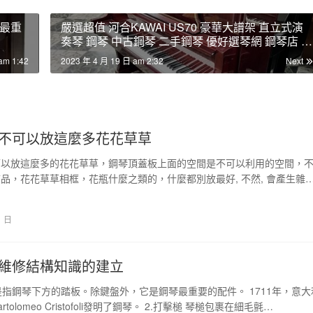
最重
嚴選超值 河合KAWAI US70 豪華大譜架 直立式演
奏琴 鋼琴 中古鋼琴 二手鋼琴 優好選琴網 鋼琴店 鋼
琴
am 1:42
2023 年 4 月 19 日 am 2:32
Next
不可以放這麼多花花草草
可以放這麼多的花花草草，鋼琴頂蓋板上面的空間是不可以利用的空間，
品，花花草草相框，花瓶什麼之類的，什麼都別放最好, 不然, 會產生雜
音, 若…
1 日
維修結構知識的建立
板是指鋼琴下方的踏板。除鍵盤外，它是鋼琴最重要的配件。 1711年，意大
tolomeo Cristofoli發明了鋼琴。 2.打擊槌 琴槌包裹在細毛氈…