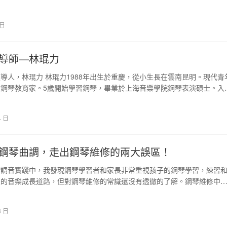
 日
導師—林琨力
導人，林琨力 林琨力1988年出生於重慶，從小生長在雲南昆明。現代青
鋼琴教育家。5歲開始學習鋼琴，畢業於上海音樂學院鋼琴表演碩士。入
，跟隨理查…
4 日
鋼琴曲調，走出鋼琴維修的兩大誤區！
琴調音實踐中，我發現鋼琴學習者和家長非常重視孩子的鋼琴學習，練習
來的音樂成長道路，但對鋼琴維修的常識還沒有透徹的了解。鋼琴維修中
，在很大程度上制約…
8 日