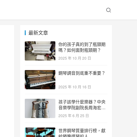
最新文章
你的孩子真的到了瓶頸期
嗎？如何面對瓶頸期？
2025 年 10 月 20 日
鋼琴調音到底重不重要？
2025 年 10 月 16 日
孩子該學什麼樂器？中央
音樂學院副院長周海宏教
授告訴你答案！
2025 年 6 月 25 日
世界鋼琴質量排行榜，獻
給猶豫選琴的人