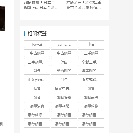
超值推薦！日本二手
權威發布！2022年重
鋼琴 vs. 日本全新鋼
慶市全國高考各類招
琴：哪個更值得您的
錄最低分數線來了
選購？
相關標籤
kawai
yamaha
中古
中古鋼琴
中古鋼琴
二手鋼琴
二手鋼琴趣事
保固
全新二手中古鋼琴台北新北桃園市北部
不
嚴選
學習鋼琴
專業鋼琴調音
音
山葉yamaha
河合
直立式鋼琴調音維修收費標準
練琴
購買中古二手鋼琴
鋼琴
鋼琴
鋼琴保養
鋼琴品牌
鋼琴演奏
鋼琴相關知識
鋼琴維修
鋼琴維修調音
鋼琴調音
鋼琴調音價錢
利
鋼琴調音維修保養知識
鋼琴調音調音與調整保養
鋼琴調音頻率