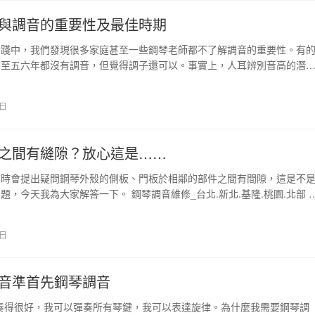
與調音的重要性及最佳時期
實踐中，我們發現很多家庭甚至一些鋼琴老師都不了解調音的重要性。有
甚至五六年都沒有調音，但覺得調子還可以。事實上，人耳辨別音高的潛
以通過音樂實踐來發…
 日
之間有縫隙？放心這是……
有時會提出疑問鋼琴外殼的側板、門板於相鄰的部件之間有間隙，這是不
題，今天我為大家解答一下。 鋼琴調音維修_台北.新北.基隆.桃園.北部 
部件，由…
 日
音準首先鋼琴調音
奏得很好，我可以彈奏所有琴鍵，我可以表達旋律。為什麼我需要鋼琴調