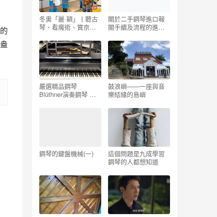
冬奧「麗·穎」丨聽古
關於二手鋼琴進口報
琴、看魔術、賞京
關手續及流程的進口
的
劇……探訪觿堂有趣
知識_二手鋼琴在哪裡
盎
的靈魂
賣好 – 二手鋼琴展示
中心
嚴選精品鋼琴
鼓浪嶼——一座與音
Blüthner演奏鋼琴 稀
樂結緣的島嶼
有 德國製 可遇不可求
中古鋼琴 二手鋼琴 優
好選琴網
鋼琴的鍵盤機械(一)
這個問題是九成學習
鋼琴的人都想知道