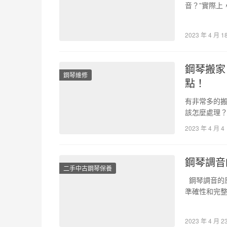
音？”實際上
先，鋼琴的
2023 年 4 月 1
鋼琴搬家
鋼琴維修
點！
有非常多的
該怎麼處理？
答疑，讓大
2023 年 4 月 4
鋼琴調音
二手中古鋼琴保養
鋼琴調音的
準確性和完
使用」鋼琴
2023 年 4 月 2