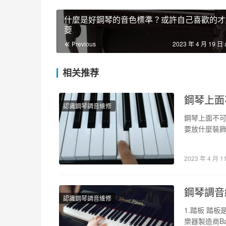
什麼是好鋼琴的音色標準？或許自己喜歡的才
要
Previous
2023 年 4 月 19 日 
相关推荐
鋼琴上面
認識鋼琴調音維修
鋼琴上面不
要放什麼裝飾
鋼琴產生異雜
2023 年 4 月 1
鋼琴調音
認識鋼琴調音維修
1.踏板 踏
樂器製造商Bar