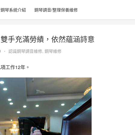
音鋼琴系統介紹
鋼琴調音/整理保養維修
：雙手充滿勞績，依然蘊涵詩意
9
•
認識鋼琴調音維修
,
鋼琴維修
項工作12年。