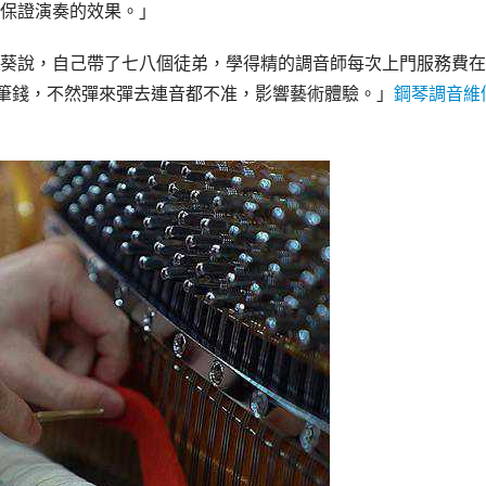
保證演奏的效果。」
葵說，自己帶了七八個徒弟，學得精的調音師每次上門服務費在
這筆錢，不然彈來彈去連音都不准，影響藝術體驗。」
鋼琴調音維