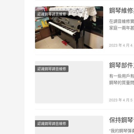
鋼琴維修
認識鋼琴調音維修
在調音維修
家庭一兩年
很大，這可
2023 年 4 月 4
鋼琴部件
認識鋼琴調音維修
有一些用戶
鋼琴的質量問
琴的外殼的
2023 年 4 月 5
保持鋼琴
認識鋼琴調音維修
“我的鋼琴彈