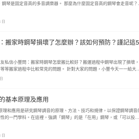
，鋼琴是固定音高的多音調樂器。 那麼為什麼固定音高的鋼琴會走音呢？
主要聲音是弦，…
8 日
：搬家時鋼琴損壞了怎麼辦？該如何預防？謹記這5
搬友私信小豐問：搬家時鋼琴怎麼搬比較好？搬運過程中鋼琴出現了損壞
等等搬家過程中比較常見的問題。 針對大家的問題，小豐今天一一給大
家在搬家搬運鋼琴…
 日
的基本原理及應用
原理和應用是研究鋼琴調音的原理、方法、技巧和規律，以保證鋼琴調音
整性的一門學科。在這裡，強調「鋼琴」的是「在用」鋼琴，或「可以投
，而不是鋼琴在…
3 日