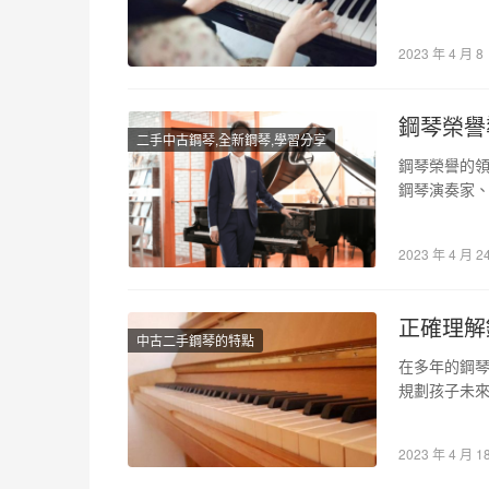
2023 年 4 月 8
鋼琴榮譽
二手中古鋼琴,全新鋼琴,學習分享
鋼琴榮譽的領
鋼琴演奏家、
鋼琴大師級
2023 年 4 月 2
正確理解
中古二手鋼琴的特點
在多年的鋼
規劃孩子未
在許多誤區
2023 年 4 月 1