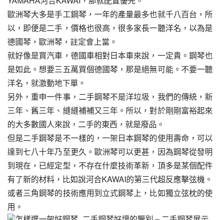
YAMAHA河合KAWAI，那就配置優先。
歐洲琴大多是手工鋼琴，一年的產量最多也就千八百台，所
以，即便是二手，價格也很高，很多家長一聽洋名，以為是
德國琴，歐洲琴，註定會上當。
就好像是買汽車，德國車相對日本車來說，一定貴。鋼琴也
是如此。想要三五萬買個德國琴，那是絕無可能。不要一聽
洋名，就激動地下單。
另外，重申一件事，二手鋼琴不是洋垃圾，我們的傳統，新
三年、舊三年、縫縫補補又三年。所以，對於剛剛富裕起來
的大多數國人來說，二手的東西，就是廢品。
但是二手鋼琴是不一樣的，一架日本鋼琴的使用壽命，可以
達到七八十年乃至更久。歐洲琴可以更甚，因為鋼琴從發明
到現在，已經定型，不存在什麼技術革新，頂多是某個配件
有了新的材料，比如說河合KAWAI的第三代超反應擊弦機。
或者三角鋼琴的技術應用到立式鋼琴上，比如獨立弦枕的使
用。