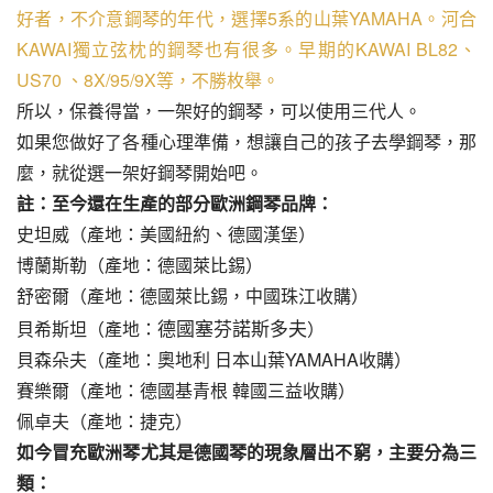
好者，不介意鋼琴的年代，選擇5系的山葉YAMAHA。河合
KAWAI獨立弦枕的鋼琴也有很多。早期的KAWAI BL82、 
US70 、8X/95/9X等，不勝枚舉。
所以，保養得當，一架好的鋼琴，可以使用三代人。
如果您做好了各種心理準備，想讓自己的孩子去學鋼琴，那
麼，就從選一架好鋼琴開始吧。
註：至今還在生產的部分歐洲鋼琴品牌：
史坦威（產地：美國紐約、德國漢堡）
博蘭斯勒（產地：德國萊比錫）
舒密爾（產地：德國萊比錫，中國珠江收購）
德國塞芬諾斯多夫
貝希斯坦（產地：
）
貝森朵夫（產地：奧地利 日本山葉YAMAHA收購）
賽樂爾（產地：德國基青根 韓國三益收購）
佩卓夫（產地：捷克）
如今冒充歐洲琴尤其是德國琴的現象層出不窮，主要分為三
類：