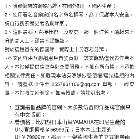
1、購買倒閉的鋼琴品牌，在國外註冊，國內生產；
2、使用著名音樂家的名字命名鋼琴，為了保護本人安全，
請自行搜索歷史著名鋼琴家；
3、這個最狠，直接杜撰一段歷史，起一個洋名，聽起來十
分的高大上，卻禁不起推敲。
對於這種冒充的德國琴，實際上十分容易分辨：
~本文內容由互聯網用戶自發貢獻，該文觀點僅代表作者本
人。本站僅提供信息存儲空間服務，不擁有所有權，不承擔
相關法律責任。如發現本站有涉嫌抄襲侵權/違法違規的內
容， 請發送郵件至 2557861106@qq.com 舉報，一經查
實，本站將立刻刪除。 如若轉載，請註明出處。
查詢這個品牌的官網。大多數仿冒的洋品牌官網只
有中文版面；
看價格：比如說日本山葉YAMAHA在印尼生產的
U1J官網價格￥56999元；日本本土生產的
U1￥79999元，那麼，一架德國生產的立式鋼琴兩