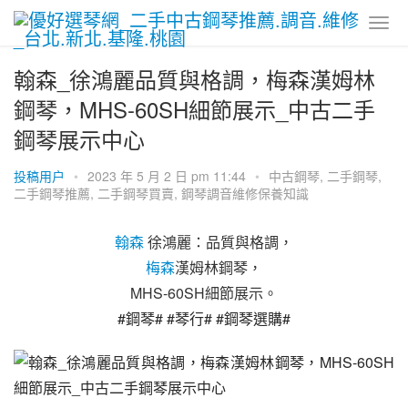
翰森_徐鴻麗品質與格調，梅森漢姆林
鋼琴，MHS-60SH細節展示_中古二手
鋼琴展示中心
投稿用户
•
2023 年 5 月 2 日 pm 11:44
•
中古鋼琴
,
二手鋼琴
,
二手鋼琴推薦
,
二手鋼琴買賣
,
鋼琴調音維修保養知識
翰森
 徐鴻麗：品質與格調，
梅森
漢姆林鋼琴，
MHS-60SH細節展示。
#鋼琴# #琴行# #鋼琴選購#