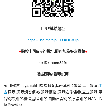
LINE連結網址
https://line.me/ti/p/LT1XDL-0Yp
♥
點按上面line的網址,即可加為好友聯絡
♥
line ID:  acen3491 
歡迎預約.看琴試彈
常用關鍵字: yamah山葉葉鋼琴,kawai河合鋼琴,二手鋼琴,
中
古
鋼琴,鋼琴調音價格,鋼琴價格,鋼琴維修保養,直立鋼琴,平
台鋼琴,鋼琴租借,靜音鋼琴,自動演奏鋼琴,水晶鋼琴,HANLIN
數位電鋼琴