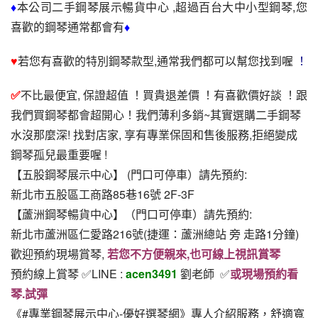
♦
本公司二手鋼琴展示暢貨中心 ,超過百台大中小型鋼琴,您
喜歡的鋼琴通常都會有
♦
♥
若您有喜歡的特別鋼琴款型,通常我們都可以幫您找到喔
 ！
✅
不比最便宜, 保證超值 ！買貴退差價 ！有喜歡價好談 ！跟
我們買鋼琴都會超開心！我們薄利多銷~其實選購二手鋼琴
水沒那麼深! 找對店家, 享有專業保固和售後服務,拒絕變成
鋼琴孤兒最重要喔 !
【五股鋼琴展示中心】 (門口可停車）請先預約:
新北市五股區工商路85巷16號 2F-3F
【蘆洲鋼琴暢貨中心】（門口可停車）請先預約:
新北市蘆洲區仁愛路216號(捷運：蘆洲總站 旁 走路1分鐘)
歡迎預約現場賞琴, 
若您不方便親來,也可線上視訊賞琴
預約線上賞琴 ✅LINE : 
acen3491
 劉老師  ✅
或現場預約看
琴.試彈
《#專業鋼琴展示中心-優好選琴網》專人介紹服務，舒適寬