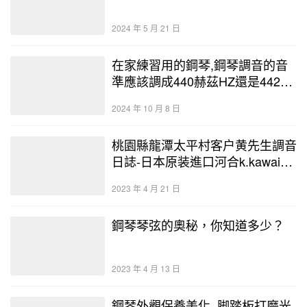
2024 年 5 月 21 日
在家練習用的鋼琴,鋼琴調音的音
準應該調成440赫茲HZ還是442赫
茲HZ呢?
2024 年 10 月 8 日
桃園縣龍潭太平村客户黄先生調音
日誌-日本原装進口河合k.kawai中
古鋼琴
2023 年 4 月 21 日
鋼琴琴弦的奧秘，你知道多少？
2023 年 4 月 13 日
鋼琴外觀保養美化_脚踏板打磨光