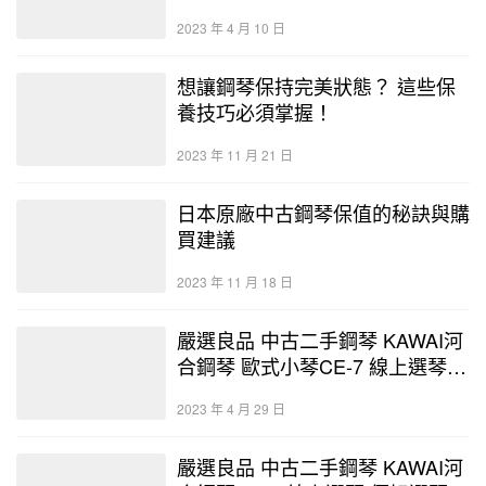
好選琴網 最大鋼琴暢貨中心 鋼琴
2023 年 4 月 10 日
店
想讓鋼琴保持完美狀態？ 這些保
養技巧必須掌握！
2023 年 11 月 21 日
日本原廠中古鋼琴保值的秘訣與購
買建議
2023 年 11 月 18 日
嚴選良品 中古二手鋼琴 KAWAI河
合鋼琴 歐式小琴CE-7 線上選琴
鋼琴展示中心-優好選琴網 保固3
2023 年 4 月 29 日
年終身保修
嚴選良品 中古二手鋼琴 KAWAI河