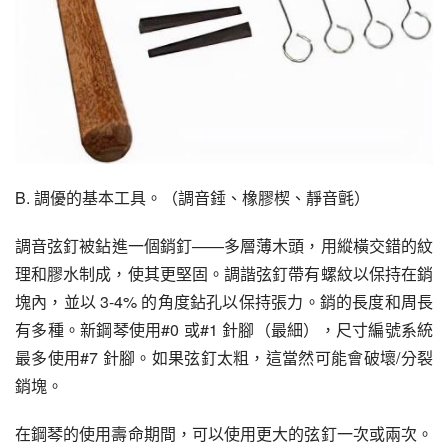
B. 調優的基本工具。（調音錘、橡膠楔、靜音氈）
調音弦釘被鉆進一個銷釘——多層薄木頭，用縱橫交錯的紋
理和膠水制成，使其更堅固。調諧弦釘帶有螺紋以保持在銷
塊內，並以 3-4% 的角度鉆孔以保持張力。銷的長度和周長
有多種。新鋼琴使用#0 或#1 針腳（最細），尺寸編號系統
最多使用#7 針腳。如果弦釘太粗，這當然可能會破壞/分裂
銷塊。
在鋼琴的使用壽命期間，可以使用更大的弦釘一次或兩次。