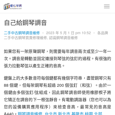
自己給鋼琴調音
二手中古鋼琴調音維修
•
2023 年 5 月 1 日 pm 10:52
•
各品牌
二手中古鋼琴買賣修理維修
,
認識鋼琴調音維修
如果您有一架原聲鋼琴，則需要每年調音兩次或至少一年一
次。調音是轉動並固定連接到琴弦的弦釘的過程。有很強的
張力拉動琴弦以產生正確的音高。
鍵盤上的大多數音符每個鍵都有幾個字符串，盡管鋼琴只有 
88 個鍵，但每架鋼琴有超過 200 個弦釘（和弦）。由於一
個鍵由多個弦釘/弦組成，因此鋼琴調音師使用橡膠楔子將
它矯正在調音的下一根弦靜音。有電動調諧器（您也可以為
您的設備購買應用程序）來檢查音高，最常見的音高是 
A440。
鋼琴調音維修_台北市.新北市.基隆市.桃園.北部