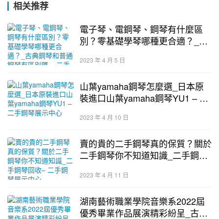
相关推荐
電子琴、電鋼琴、鋼琴有什麼區
別？零基礎學琴哪種更合適？_古
典鋼琴和普通鋼琴有區別嗎 – 二
2023 年 4 月 5 日
手鋼琴展示中心
山葉yamaha鋼琴怎麼選_日本原
裝進口山葉yamaha鋼琴YU1 – 二
手鋼琴展示中心
2023 年 4 月 10 日
賣的貴的二手鋼琴真的保質？關於
二手鋼琴你不知道知識_二手鋼琴
回收– 二手鋼琴展示中心
2023 年 4 月 11 日
湖南藝術職業學院音樂系2022屆
優秀畢業作品展演精彩紛呈_古鋼