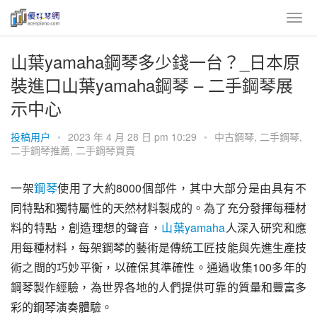
山葉yamaha鋼琴多少錢一台？_日本原
裝進口山葉yamaha鋼琴 – 二手鋼琴展
示中心
投稿用户
•
2023 年 4 月 28 日 pm 10:29
•
中古鋼琴
,
二手鋼琴
,
二手鋼琴推薦
,
二手鋼琴買賣
一架
鋼琴
使用了大約8000個部件，其中大部分是由具有不
同特點和獨特屬性的天然材料製成的。為了充分發揮每種材
料的特點，創造理想的聲音，
山葉
yamaha
人深入研究和應
用每種材料，每架鋼琴的藝術是傳統工匠技能與先進生產技
術之間的巧妙平衡，以確保其準確性。通過收集100多年的
鋼琴製作經驗，為世界各地的人們提供可靠的質量和豐富多
彩的鋼琴演奏體驗。