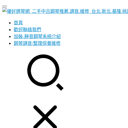
首頁
歡迎聯絡我們
加裝-靜音鋼琴系統介紹
鋼琴調音/整理保養維修