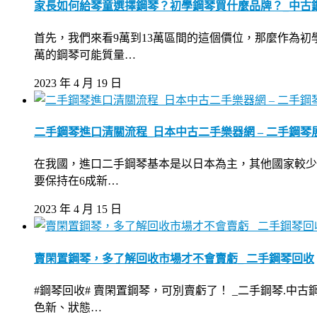
家長如何給琴童選擇鋼琴？初學鋼琴買什麼品牌？_中古鋼
首先，我們來看9萬到13萬區間的這個價位，那麼作為
萬的鋼琴可能質量…
2023 年 4 月 19 日
二手鋼琴進口清關流程_日本中古二手樂器網 – 二手鋼琴
在我國，進口二手鋼琴基本是以日本為主，其他國家較少，
要保持在6成新…
2023 年 4 月 15 日
賣閑置鋼琴，多了解回收市場才不會賣虧_ 二手鋼琴回收
#鋼琴回收# 賣閑置鋼琴，可別賣虧了！ _二手鋼琴.
色新、狀態…