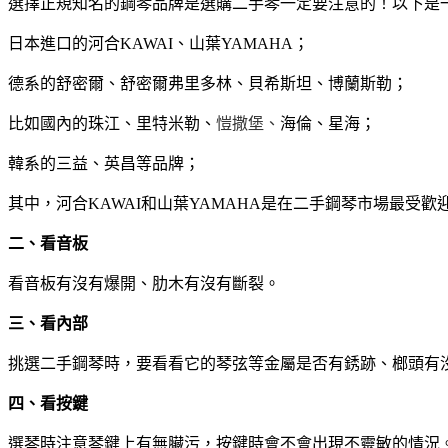
選擇正規知名的鋼琴品牌是選購二手琴一定要注意的！以下是
日本進口的河合KAWAI、山葉YAMAHA；
德系的舒密爾、舒密爾弗里多林、貝希斯坦、博蘭斯勒；
比如國內的珠江、里特米勒、
愷撒堡、
海倫、星海；
韓系的三益、英昌等品牌；
其中，河合KAWAI和山葉YAMAHA是在二手鋼琴市場最受
二、看音板
看音板有沒有爆開、肋木有沒有斷裂。
三、看內部
挑選二手鋼琴時，要看看它的琴弦等金屬是否有銹跡、榔頭有
四、看按鍵
選琴時注意琴鍵上有無臟污，按鍵時會不會出現不靈敏的情況