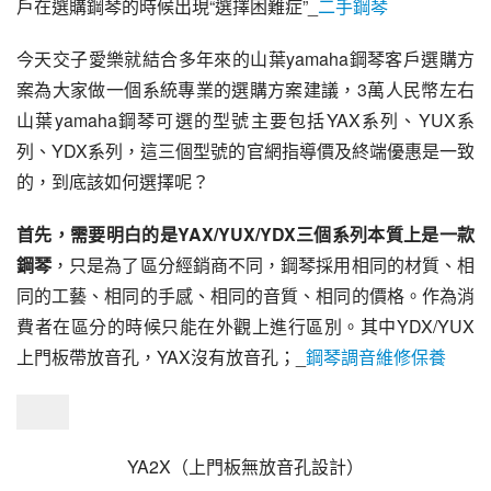
戶在選購鋼琴的時候出現“選擇困難症”_
二手鋼琴
今天交子愛樂就結合多年來的山葉yamaha鋼琴客戶選購方
案為大家做一個系統專業的選購方案建議，3萬人民幣左右
山葉yamaha鋼琴可選的型號主要包括YAX系列、YUX系
列、YDX系列，這三個型號的官網指導價及終端優惠是一致
的，到底該如何選擇呢？
首先，需要明白的是YAX/YUX/YDX三個系列本質上是一款
鋼琴
，只是為了區分經銷商不同，鋼琴採用相同的材質、相
同的工藝、相同的手感、相同的音質、相同的價格。作為消
費者在區分的時候只能在外觀上進行區別。其中YDX/YUX
上門板帶放音孔，YAX沒有放音孔；_
鋼琴調音維修保養
YA2X（上門板無放音孔設計）