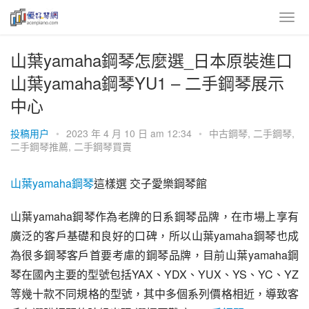
山葉yamaha鋼琴怎麼選_日本原裝進口
山葉yamaha鋼琴YU1 – 二手鋼琴展示
中心
投稿用户
•
2023 年 4 月 10 日 am 12:34
•
中古鋼琴
,
二手鋼琴
,
二手鋼琴推薦
,
二手鋼琴買賣
山葉
yamaha
鋼琴
這樣選 交子愛樂鋼琴館
山葉yamaha鋼琴作為老牌的日系鋼琴品牌，在市場上享有
廣泛的客戶基礎和良好的口碑，所以山葉yamaha鋼琴也成
為很多鋼琴客戶首要考慮的鋼琴品牌，目前山葉yamaha鋼
琴在國內主要的型號包括YAX、YDX、YUX、YS、YC、YZ
等幾十款不同規格的型號，其中多個系列價格相近，導致客