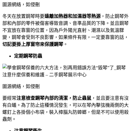
圖源網絡，如侵刪
冬天在放置鋼琴時要
遠離加熱器和加濕器等熱源
，防止鋼琴外
部和內部的零件被傷害導致音調、音準品質的下降。並且鋼琴
不宜放在靠窗的位置，因為戶外陽光直射、潮濕以及氣溫驟
變，鋼琴會受到不良影響，如果條件有限，一定要靠窗的話，
切記要掛上厚窗帘來保護鋼琴
。
定期鋼琴防蟲
圖源網絡，如侵刪
要經常
注意檢查鋼琴內部的清潔，防止蟲鼠
，並且要注意有沒
有白蟻。為了防止這種情況發生，可以在琴內擊弦機兩側的大
螺釘上各掛個小布袋，裝入樟腦丸防蟑螂，但是不可以使用殺
蟲劑。
注意鋼琴衛生