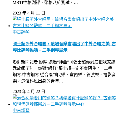
MBTI性格測評、榮格八維測試、…
2023 年 4 月 11 日
中古鋼琴
張士超浙外合唱團，這場音樂會唱出了中外合唱之美_古
琴比鋼琴難嗎 – 二手鋼琴展示
澎湃新聞記者 廖陽 聽過“神曲”《張士超你到底把我家鑰
匙放哪了》，你對“網紅”張士超一定不會陌生。 _二手
鋼琴.中古鋼琴 從合唱到民樂、室內樂、管弦樂、電影音
樂，這位科班出身的青年…
2023 年 4 月 22 日
中古鋼琴