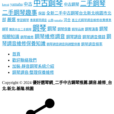
中古鋼琴
二手鋼琴
中古
yamaha
中古鋼琴
kawai
二手鋼琴趣事
全新二手中古鋼琴台北新北桃園市北
保固
嚴選
部
河合
學習鋼琴
專業鋼琴調音
直立式鋼琴調音維修收費標準
山葉yamaha
鋼琴
鋼琴
鋼琴
鋼琴保養
鋼琴演奏
練琴
鋼琴品牌
購買中古二手鋼琴
鋼琴維修調音
鋼
相關知識
鋼琴調音
鋼琴調音價錢
鋼琴維修
琴調音維修保養知識
鋼琴調音頻率
鋼琴調音調音與調整保養
首頁
歡迎聯絡我們
加裝-靜音鋼琴系統介紹
鋼琴調音/整理保養維修
Copyright © 2024
優好選琴網_二手中古鋼琴推薦.調音.維修_台
北.新北.基隆.桃園