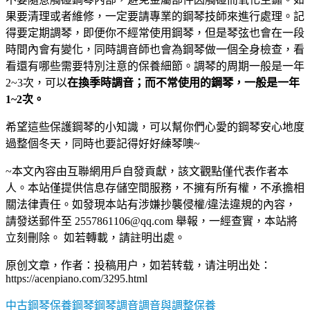
果要清理或者維修，一定要請專業的鋼琴技師來進行處理。記
得要定期調琴，即便你不經常使用鋼琴，但是琴弦也會在一段
時間內會有變化，同時調音師也會為鋼琴做一個全身檢查，看
看還有哪些需要特別注意的保養細節。調琴的周期一般是一年
2~3次，可以
在換季時調音；而不常使用的鋼琴，一般是一年
1~2次。
希望這些保護鋼琴的小知識，可以幫你們心愛的鋼琴安心地度
過整個冬天，同時也要記得好好練琴噢~
~本文內容由互聯網用戶自發貢獻，該文觀點僅代表作者本
人。本站僅提供信息存儲空間服務，不擁有所有權，不承擔相
關法律責任。如發現本站有涉嫌抄襲侵權/違法違規的內容，
請發送郵件至 2557861106@qq.com 舉報，一經查實，本站將
立刻刪除。 如若轉載，請註明出處。
原创文章，作者：投稿用户，如若转载，请注明出处：
https://acenpiano.com/3295.html
中古鋼琴
保養
鋼琴
鋼琴調音調音與調整保養