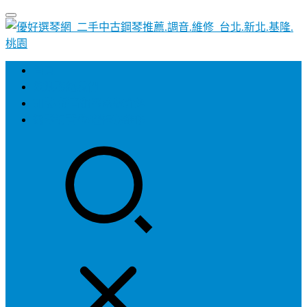
首頁
歡迎聯絡我們
加裝-靜音鋼琴系統介紹
鋼琴調音/整理保養維修