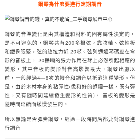
鋼琴為什麼要進行定期調音
鋼琴的音準變化是由其構造和材料的固有屬性決定的，
是不可避免的，鋼琴共有200多根弦，靠弦軸、弦軸板
和鐵骨張緊，弦的總拉力近 20噸。弦列通過琴碼壓在穹
形的音板上， 20餘噸的張力作用在琴上必然引起相應的
變形，其中音板的變形對音高影響最大，鋼琴出廠以
前，一般經過4—8次的撥音和調音以抵消這種變形。但
是，由於木材本身的粘彈性(像和好的麵糰一樣，既有彈
性，又有隨時間延續發生變形的性質)， 音板的變形是
隨時間延續而緩慢發生的。
所以無論是否彈奏鋼琴，經過一段時間后都要對鋼琴進
行調音