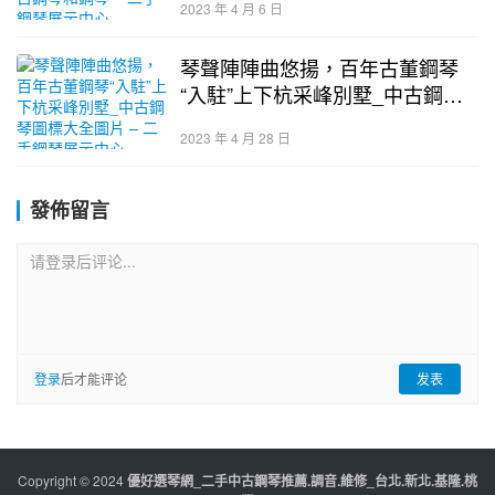
2023 年 4 月 6 日
琴聲陣陣曲悠揚，百年古董鋼琴
“入駐”上下杭采峰別墅_中古鋼琴
圖標大全圖片 – 二手鋼琴展示中
2023 年 4 月 28 日
心
發佈留言
请登录后评论...
登录
后才能评论
发表
Copyright © 2024
優好選琴網_二手中古鋼琴推薦.調音.維修_台北.新北.基隆.桃