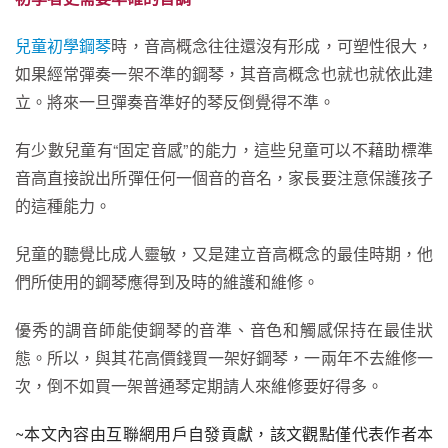
兒童初學鋼琴
時，音高概念往往還沒有形成，可塑性很大，
如果經常彈奏一架不準的鋼琴，其音高概念也就也就依此建
立。將來一旦彈奏音準好的琴反倒覺得不準。
有少數兒童有“固定音感”的能力，這些兒童可以不藉助標準
音高直接說出所彈任何一個音的音名，家長要注意保護孩子
的這種能力。
兒童的聽覺比成人靈敏，又是建立音高概念的最佳時期，他
們所使用的鋼琴應得到及時的維護和維修。
優秀的調音師能使鋼琴的音準、音色和觸感保持在最佳狀
態。所以，與其花高價錢買一架好鋼琴，一兩年不去維修一
次，倒不如買一架普通琴定期請人來維修要好得多。
~本文內容由互聯網用戶自發貢獻，該文觀點僅代表作者本