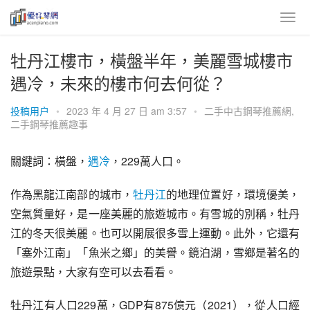
牡丹江樓市，橫盤半年，美麗雪城樓市
遇冷，未來的樓市何去何從？
投稿用户
•
2023 年 4 月 27 日 am 3:57
•
二手中古鋼琴推薦網
,
二手鋼琴推薦趣事
關鍵詞：橫盤，
遇冷
，229萬人口。
作為黑龍江南部的城市，
牡丹江
的地理位置好，環境優美，
空氣質量好，是一座美麗的旅遊城市。有
雪城
的別稱，牡丹
江的冬天很美麗。也可以開展很多雪上運動。此外，它還有
「塞外江南」「魚米之鄉」的美譽。
鏡泊湖
，雪鄉是著名的
旅遊景點，大家有空可以去看看。
牡丹江有人口229萬，
GDP
有875億元（2021），從人口經