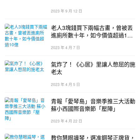
2023 年 9 月 12 日
老人3塊錢買下兩幅古畫，曾被丟
進廁所數十年，如今價值超過10
億
2023 年 4 月 7 日
氣炸了！《心居》里讓人憋屈的施
老太
2023 年 4 月 5 日
青報「愛琴島」音樂季推三大活動
蘇小西國際音樂節「壓陣」
2023 年 4 月 22 日
教你慧眼識琴，選准鋼琴正牌貨，