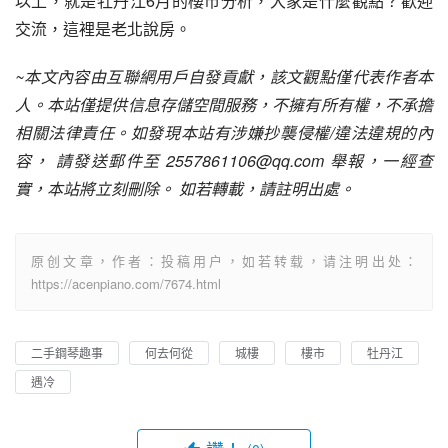
以上，就是牡丹江6月的樓市分析，大家是什麼觀點？歡迎
交流，這裡是老北說房。
~本文內容由互聯網用戶自發貢獻，該文觀點僅代表作者本
人。本站僅提供信息存儲空間服務，不擁有所有權，不承擔
相關法律責任。如發現本站有涉嫌抄襲侵權/違法違規的內
容， 請發送郵件至 2557861106@qq.com 舉報，一經查
實，本站將立刻刪除。 如若轉載，請註明出處。
原创文章，作者：投稿用户，如若转载，请注明出处：
https://acenpiano.com/7674.html
二手鋼琴趣事
何去何從
城樓
樓市
牡丹江
遇冷