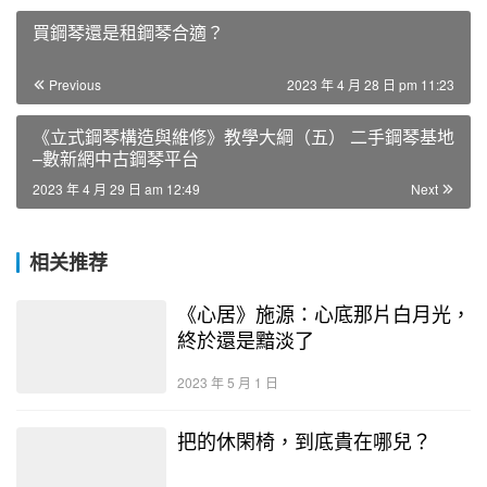
買鋼琴還是租鋼琴合適？
Previous
2023 年 4 月 28 日 pm 11:23
《立式鋼琴構造與維修》教學大綱（五） 二手鋼琴基地
–數新網中古鋼琴平台
2023 年 4 月 29 日 am 12:49
Next
相关推荐
《心居》施源：心底那片白月光，
終於還是黯淡了
2023 年 5 月 1 日
把的休閑椅，到底貴在哪兒？