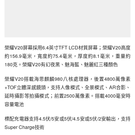
榮耀V20
屏幕採用6.4英寸TFT LCD材質屏幕；榮耀V20高度
約156.9毫米，寬度約75.4毫米，厚度約8.1毫米，重量約
180克。榮耀V20有幻夜黑、魅海藍、魅麗紅三種顏色
榮耀V20搭載海思麒麟980八核處理器，後置4800萬像素
+TOF立體深感鏡頭，支持人像模式、全景模式、AR合影、
延時攝影等拍攝模式；前置2500萬像素。搭載4000毫安時
容量電池
標配充電器支持4.5伏/5安或5伏/4.5安或5伏/2安輸出，支持
Super Charge技術