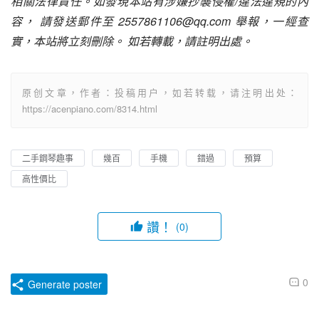
相關法律責任。如發現本站有涉嫌抄襲侵權/違法違規的內
容， 請發送郵件至 2557861106@qq.com 舉報，一經查
實，本站將立刻刪除。 如若轉載，請註明出處。
原创文章，作者：投稿用户，如若转载，请注明出处：
https://acenpiano.com/8314.html
二手鋼琴趣事
幾百
手機
錯過
預算
高性價比
讚！
(0)
0
Generate poster