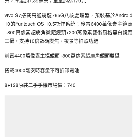
米，厚度約7.39毫米；重量約為170克
vivo S7搭載高通驍龍765G八核處理器，預裝基於Android 
10的Funtouch OS 10.5操作系統；後置6400萬像素主鏡頭
+800萬像素超廣角微距鏡頭+200萬像素藝術風格黑白鏡頭
三攝，支持10倍數碼變焦、夜景等拍照功能
前置4400萬像素主攝鏡頭+800萬像素超廣角鏡頭雙攝
搭載4000毫安時容量不可拆卸電池
8+128原裝二手手機市場價：740