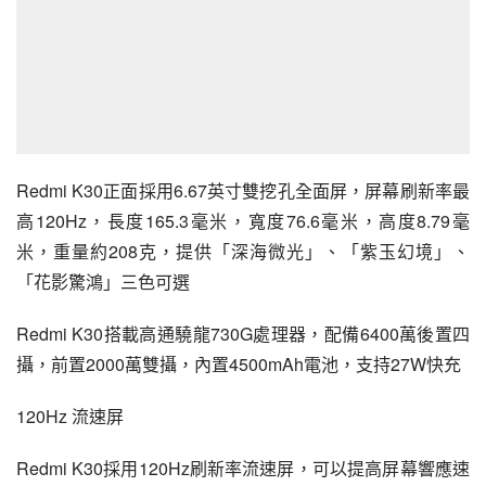
Redmi K30
正面採用6.67英寸雙挖孔全面屏，屏幕刷新率最
高120Hz，長度165.3毫米，寬度76.6毫米，高度8.79毫
米，重量約208克，提供「深海微光」、「紫玉幻境」、
「花影驚鴻」三色可選
Redmi K30搭載高通驍龍730G處理器，配備6400萬後置四
攝，前置2000萬雙攝，內置4500mAh電池，支持27W快充
120Hz 流速屏
Redmi K30採用120Hz刷新率流速屏，可以提高屏幕響應速