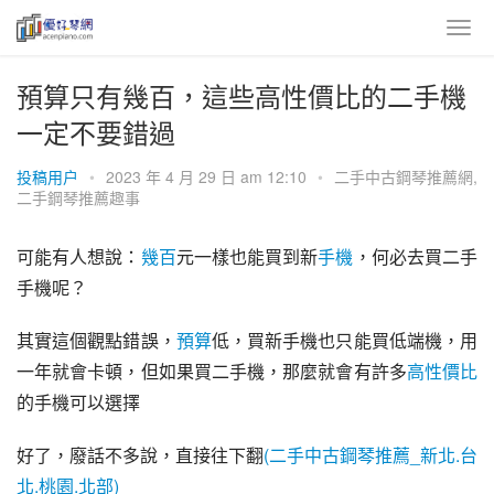
預算只有幾百，這些高性價比的二手機
一定不要錯過
投稿用户
•
2023 年 4 月 29 日 am 12:10
•
二手中古鋼琴推薦網
,
二手鋼琴推薦趣事
可能有人想說：
幾百
元一樣也能買到新
手機
，何必去買二手
手機呢？
其實這個觀點錯誤，
預算
低，買新手機也只能買低端機，用
一年就會卡頓，但如果買二手機，那麼就會有許多
高性價比
的手機可以選擇
好了，廢話不多說，直接往下翻
(二手中古鋼琴推薦_新北.台
北.桃園.北部)