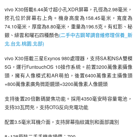
vivo X30
搭載6.44英寸超小孔XDR屏幕，孔徑為2.98毫米，
挖孔位於屏幕右上角。機身高度為158.45毫米，寬度為
74.10毫米，厚度為8.80毫米，重量為196.5克。有虹影、秘
銀、緋雲和
曜石
四種顏色
(二手中古鋼琴調音維修理保養_新
北.台北.桃園.北部)
vivo X30搭載三星Exynos 980處理器，支持SA和NSA雙模
5G，運行FuntouchOS 10操作系統。前置3200萬像素攝像
頭，擁有人像模式和AR萌拍，後置6400萬像素主攝像頭
+800萬像素廣角微距鏡頭+3200萬像素人像鏡頭
支持後置20倍數碼變焦功能。採用4350毫安時容量電池，
支持33瓦閃充，支持OTG反向充電功能
配置3.5毫米耳機介面，支持屏幕指紋識別和面部識別
8+128原裝二手手機市場價：700