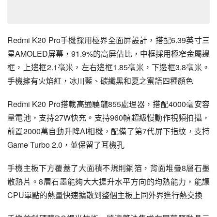
Redmi K20 Pro
手機採用極界全面屏設計，搭配6.39英寸三
星AMOLED屏幕，91.9%的高屏佔比，中框採用極窄金屬邊
框，上邊框2.1毫米，左右邊框1.85毫米，下邊框3.8毫米。
手機擁有火焰紅，冰川藍、碳纖黑和夏之蜜語四種顏色
Redmi K20 Pro搭載高通驍龍855處理器，搭配4000毫安容
量電池，支持27W快充。支持960幀超級慢動作視頻拍攝，
前置2000萬自動升降AI相機，配備了第7代屏下指紋，支持
Game Turbo 2.0，並保留了耳機孔
手機主板下方覆蓋了大面積不規則
銅箔
，背面堆疊8層石墨
散熱片。8層
石墨
能夠大大提升水平方向的均熱能力，能讓
CPU
單點的熱量快速擴散到整個主板上同外界進行熱交換