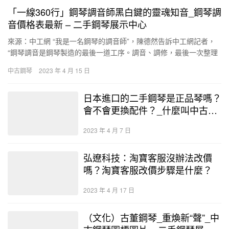
「一線360行」鋼琴調音師黑白鍵的靈魂知音_鋼琴調
音價格表最新 – 二手鋼琴展示中心
來源：中工網 “我是一名鋼琴的調音師”，陳德然告訴中工網記者，
“鋼琴調音是鋼琴製造的最後一道工序。調音、調修，最後一次整理
后鋼琴就可以出廠了。” _二手鋼琴.中古鋼琴 “鋼琴如果音…
中古鋼琴
2023 年 4 月 15 日
日本進口的二手鋼琴是正品琴嗎？
會不會更換配件？_什麼叫中古鋼
琴怎麼挑選 – 二手鋼琴展示中心
2023 年 4 月 7 日
弘遼科技：淘寶客服沒辦法改價
嗎？淘寶客服改價步驟是什麼？
2023 年 4 月 17 日
（文化）古董鋼琴_重煥新“聲”_中