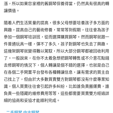
漲，所以如果您家裡的舊鋼琴保養得當，仍然具有很高的轉
讓價值。
隨着人們生活質量的提高，很多父母想要培養孩子多方面的
興趣，提高自己的藝術修養，常常等到假期，往往會為孩子
參加一個鋼琴培訓班，從而選擇購買鋼琴。然而鋼琴就跟一
件普通玩具一樣，彈不了多久，孩子對鋼琴也失去了興趣。
這幾架鋼琴就變得難以駕馭，所以大部分鋼琴都被回收利用
了。一般說來，在你不太着急想把鋼琴轉售或不介意花點錢
去修鋼琴的情況下，個人轉讓是個不錯的選擇，也就是自己
在各個二手閑置平台發布各種轉讓信息，讓有需求的買主自
己找上了，但由於大多數買賣雙方對鋼琴都沒有什麼專業知
識，個人買賣往往會引起許多糾紛，比如誰負責搬運費，誰
負責一些隱藏的維修費用等等，這些都需要買賣雙方經過詳
細的協商和妥協才能順利完成。
_
二手鋼琴.中古鋼琴