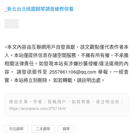
_
新北台北桃園鋼琴調音維修保養
~本文內容由互聯網用戶自發貢獻，該文觀點僅代表作者本
人。本站僅提供信息存儲空間服務，不擁有所有權，不承擔
相關法律責任。如發現本站有涉嫌抄襲侵權/違法違規的內
容， 請發送郵件至 2557861106@qq.com 舉報，一經查
實，本站將立刻刪除。 如若轉載，請註明出處。
原创文章，作者：投稿用户，如若转载，请注明出处：
https://acenpiano.com/2757.html
中古鋼琴
二手鋼琴
鋼琴