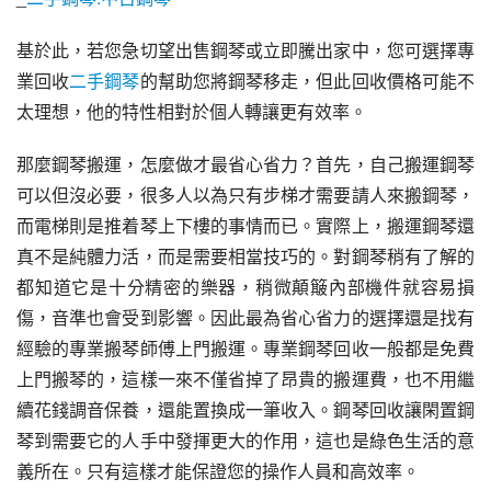
基於此，若您急切望出售鋼琴或立即騰出家中，您可選擇專
業回收
二手鋼琴
的幫助您將鋼琴移走，但此回收價格可能不
太理想，他的特性相對於個人轉讓更有效率。
那麼鋼琴搬運，怎麼做才最省心省力？首先，自己搬運鋼琴
可以但沒必要，很多人以為只有步梯才需要請人來搬鋼琴，
而電梯則是推着琴上下樓的事情而已。實際上，搬運鋼琴還
真不是純體力活，而是需要相當技巧的。對鋼琴稍有了解的
都知道它是十分精密的樂器，稍微顛簸內部機件就容易損
傷，音準也會受到影響。因此最為省心省力的選擇還是找有
經驗的專業搬琴師傅上門搬運。專業鋼琴回收一般都是免費
上門搬琴的，這樣一來不僅省掉了昂貴的搬運費，也不用繼
續花錢調音保養，還能置換成一筆收入。鋼琴回收讓閑置鋼
琴到需要它的人手中發揮更大的作用，這也是綠色生活的意
義所在。只有這樣才能保證您的操作人員和高效率。