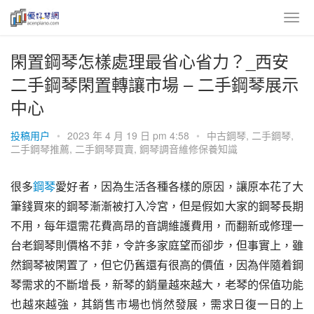
閑置鋼琴怎樣處理最省心省力？_西安
二手鋼琴閑置轉讓市場 – 二手鋼琴展示
中心
投稿用户
•
2023 年 4 月 19 日 pm 4:58
•
中古鋼琴
,
二手鋼琴
,
二手鋼琴推薦
,
二手鋼琴買賣
,
鋼琴調音維修保養知識
很多
鋼琴
愛好者，因為生活各種各樣的原因，讓原本花了大
筆錢買來的鋼琴漸漸被打入冷宮，但是假如大家的鋼琴長期
不用，每年還需花費高昂的音調維護費用，而翻新或修理一
台老鋼琴則價格不菲，令許多家庭望而卻步，但事實上，雖
然鋼琴被閑置了，但它仍舊還有很高的價值，因為伴隨着鋼
琴需求的不斷增長，新琴的銷量越來越大，老琴的保值功能
也越來越強，其銷售市場也悄然發展，需求日復一日的上