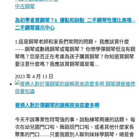
中古鋼琴
為初學者買鋼琴？6_優點和缺點_二手鋼琴性價比高嗎 –
二手鋼琴展示中心
1.這是鋼琴老師和家長們常問的問題。 我應該買什麼
——鋼琴或數碼鋼琴或電鋼琴？ 你想學彈鋼琴但沒有鋼
琴嗎？您是否正在考慮為孩子購買鋼琴？你知道買鋼琴
要注意什麼嗎？我應該買鋼琴還是電…
2023 年 4 月 13 日
鋼琴調音維修
保養知識
普通人對於彈鋼琴的誤解原來這麼多啊
今天不說專業性特彆強的事，說點練琴周邊的話題。 每
次在幼兒園門口啦、舞蹈班門口啦、或者其他什麼家長
聚集的門口……只要我跟別人聊到妹妹學鋼琴，總是會