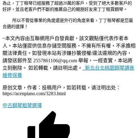
為止，丁丁租琴已經服務了超過20萬的客戶，受到了絕大多數客戶的
好評，並且老客戶們不斷的推薦自己的親朋好友來丁丁租賃鋼琴。
所以不管從專業的角度還是外行的角度來看，丁丁租琴都是您最
合適的選擇！
~本文內容由互聯網用戶自發貢獻，該文觀點僅代表作者本
人。本站僅提供信息存儲空間服務，不擁有所有權，不承擔相
關法律責任。如發現本站有涉嫌抄襲侵權/違法違規的內容，
請發送郵件至 2557861106@qq.com 舉報，一經查實，本站將
立刻刪除。 如若轉載，請註明出處。_
新北台北桃園鋼琴調音
維修保養
原创文章，作者：投稿用户，如若转载，请注明出处：
https://acenpiano.com/3283.html
中古鋼琴
租琴
選擇