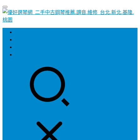
首頁
歡迎聯絡我們
加裝-靜音鋼琴系統介紹
鋼琴調音/整理保養維修