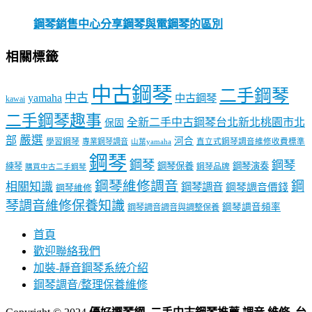
鋼琴銷售中心分享鋼琴與電鋼琴的區別
相關標籤
中古鋼琴
二手鋼琴
中古
yamaha
中古鋼琴
kawai
二手鋼琴趣事
全新二手中古鋼琴台北新北桃園市北
保固
嚴選
部
河合
學習鋼琴
專業鋼琴調音
直立式鋼琴調音維修收費標準
山葉yamaha
鋼琴
鋼琴
鋼琴
鋼琴保養
鋼琴演奏
練琴
鋼琴品牌
購買中古二手鋼琴
鋼琴維修調音
鋼
相關知識
鋼琴調音
鋼琴調音價錢
鋼琴維修
琴調音維修保養知識
鋼琴調音頻率
鋼琴調音調音與調整保養
首頁
歡迎聯絡我們
加裝-靜音鋼琴系統介紹
鋼琴調音/整理保養維修