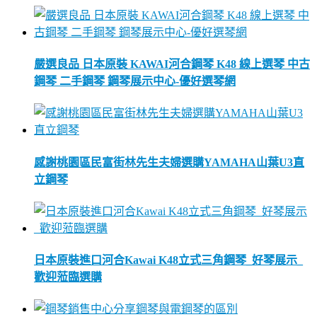
嚴選良品 日本原裝 KAWAI河合鋼琴 K48 線上選琴 中古
鋼琴 二手鋼琴 鋼琴展示中心-優好選琴網
感謝桃園區民富街林先生夫婦選購YAMAHA山葉U3直
立鋼琴
日本原裝進口河合Kawai K48立式三角鋼琴_好琴展示_
歡迎蒞臨選購