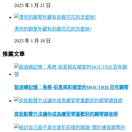
2025 年 1 月 21 日
漂亮的鋼琴外觀有刮痕花花的怎麼辦?
2025 年 1 月 18 日
推薦文章
鼓浪嶼記憶：馬修·伯恩與彩順堂的MOUTRIE百年鋼琴
這些點贊方法讓你成為廣受琴童歡迎的鋼琴調音師