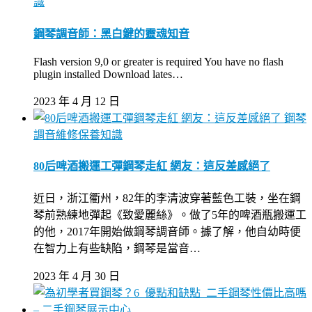
識
鋼琴調音師：黑白鍵的靈魂知音
Flash version 9,0 or greater is required You have no flash
plugin installed Download lates…
2023 年 4 月 12 日
鋼琴
調音維修保養知識
80后啤酒搬運工彈鋼琴走紅 網友：這反差感絕了
近日，浙江衢州，82年的李清波穿著藍色工裝，坐在鋼
琴前熟練地彈起《致愛麗絲》。做了5年的啤酒瓶搬運工
的他，2017年開始做鋼琴調音師。據了解，他自幼時便
在智力上有些缺陷，鋼琴是當音…
2023 年 4 月 30 日