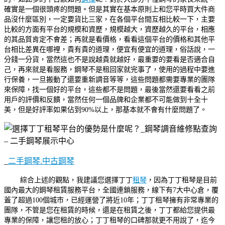
確實是一個很頭疼的問題。但是其實在基本原則上和您平時買大件商
品沒什麼區別，一定要貨比三家，在各個平台間互相比較一下，主要
比較的方面有平台的規模和資歷，規模越大，資歷越久的平台，相應
的其品質肯定不會差；再就是看價格，看看這個平台的價格和其他平
台相比差異在哪裡，貴有貴的道理，便宜有便宜的道理，俗話說，一
分錢一分貨，當然這也不是說越貴就越好，最重要的要看是否適合自
己，再來就是看服務，鋼琴不是租回家就完事了，使用的過程中要進
行保養，一旦搬動了還要重新調音等等，這些問題都需要專業的團隊
來保障，找一個好的平台，這些都不是問題，最後當然還要看看之前
用戶的評價和反饋，當然任何一個品牌和企業都不可能做到十全十
美，但是好評率如果佔到90%以上，那基本就不會有什麼問題了。
_
二手鋼琴.中古鋼琴
綜合上述的觀點，我建議您選擇丁丁
租琴
，因為丁丁租琴是目前
國內最大的鋼琴租賃服務平台，全國連鎖服務，線下有7大中心倉，覆
蓋了超過100個城市，已經運營了將近10年；丁丁租琴擁有非常專業的
團隊，不管是您在租賃的時候，還是在租賃之後，丁丁都給您提供最
專業的保障，讓您租的放心；丁丁租琴的口碑那就更不用說了，迄今