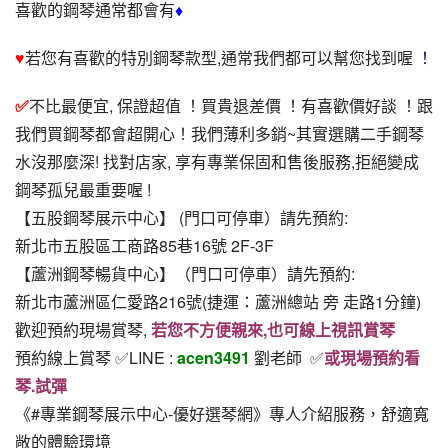
喜歡的鋼琴通常都會有
♦
♥
若您有喜歡的特別鋼琴款型,通常我們都可以幫您找到喔
 ！
✅
不比最便宜, 保證超值 ！買貴退差價 ！有喜歡價好談 ！跟
我們買鋼琴都會超開心！我們薄利多銷~其實選購二手鋼琴
水沒那麼深! 找對店家, 享有專業保固和售後服務,拒絕變成
鋼琴孤兒最重要喔 !
【五股鋼琴展示中心】 (門口可停車）請先預約:
新北市五股區工商路85巷16號 2F-3F
【蘆洲鋼琴暢貨中心】（門口可停車）請先預約:
新北市蘆洲區仁愛路216號(捷運：蘆洲總站 旁 走路1分鐘)
歡迎預約現場賞琴, 
若您不方便親來,也可線上視訊賞琴
預約線上賞琴 ✅LINE : 
acen3491
 劉老師  ✅
或現場預約看
琴.試彈
《#專業鋼琴展示中心-優好選琴網》專人介紹服務，舒適寬
敞的體驗環境