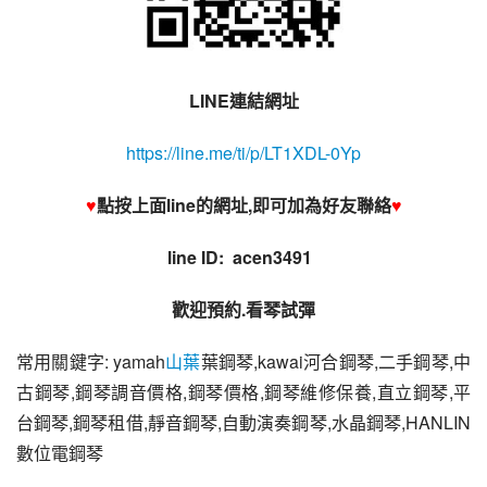
LINE連結網址
https://line.me/ti/p/LT1XDL-0Yp
♥
點按上面line的網址,即可加為好友聯絡
♥
line ID:  acen3491 
歡迎預約.看琴試彈
常用關鍵字: yamah
山葉
葉鋼琴,kawai河合鋼琴,二手鋼琴,中
古鋼琴,鋼琴調音價格,鋼琴價格,鋼琴維修保養,直立鋼琴,平
台鋼琴,鋼琴租借,靜音鋼琴,自動演奏鋼琴,水晶鋼琴,HANLIN
數位電鋼琴