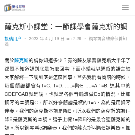
薩克斯小課堂：一節課學會薩克斯的調
投稿用户
•
2023 年 4 月 19 日 am 7:29
•
鋼琴調音維修保養知
識
關於
薩克斯
的調你知道多少？有的薩友學習薩克斯大半年了
都還不知道調到底是怎麼回事!下面小編就以通俗的語言給
大家解釋一下調到底是怎麼回事，首先我們看簡譜的時候，
每個簡譜都會有1=C, 1=D, …..=降E ….=A.1=B. 這其中的
CDEFGAB就是調，也就是各個音輪流做Do的情況，比如
鋼琴的本調是C，所以好多簡譜是標的1=c，為的是用鋼琴
伴奏。我們的薩克斯本調是降E，所以我們的薩克斯的調1=
降E是薩克斯的本調。譜子上標1=降E的是最合適薩克斯的
調。所以鋼琴叫c調樂器，我們的薩克斯叫降E調樂器。如