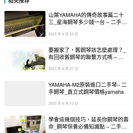
相关推荐
山葉YAMAHA的傳奇故事篇二十
三_星海鋼琴多少錢一台 – 二手鋼
琴展示中心
2023 年 4 月 29 日
要搬家了，舊鋼琴該怎麼處理？_
有回收舊鋼琴的聯繫方式嗎 – 二
手鋼琴展示中心
2023 年 4 月 27 日
YAMAHA-M2原裝進口二手琴– 二
手鋼琴_直立式鋼琴價格yamaha
2023 年 4 月 10 日
學會這幾個技巧，延長你鋼琴的壽
命_鋼琴保養必備知識點 – 二手鋼