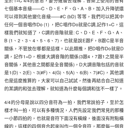
至於1=C 4/4的意思，要分幾層去理解：音樂上使用的音有
七個基本音級——C、D、E、F、G、A、B，加入升降號還
可以得到其他變化音級——#C (bD) 等等，我們可以把其中
任何一個音唱作Do (1) ，把C唱作Do就是C調,記作1=C，這
樣我們就知道了，C調的音階就是: C、D、E、F、G、A、
B (1、2、3、4、5、6、7)，也就是說E跟F，B跟C是半音
關係，不管放在哪都是這樣。以此類推，把D唱作Do就是D
調，記作1=D，根據大調音階的關係(3跟4，7跟1之間是半
音關係，其他音之間都是全音關係)，D大調音階包括的音就
是1(D)、2(E)、3(#F)、4(G)、5(A)、6(B)、7(#C)，其他調
也是這麼推算的，大家可以自己試試，然後再結合自己知道
的某調的和弦去理解，就知道為什麼每個調和弦不一樣了。
4/4的分母是說以
四分音符
為一拍，我們常說拍子，至於怎
樣才叫一拍，可以有多種情況，人們先設定我們常見的那種
一小節四拍的，也就是音符下面沒有橫線，後面沒有附點橫
線的，這樣的四個音合起來叫作一個全音符，那麼每一個音