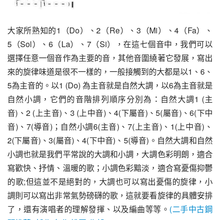
大家所熟知的1（Do）、2（Re）、3（Mi）、4（Fa）、
5（Sol）、6（La）、7（Si），在這七個音中，我們可以
選擇任意一個音作為主要的音，其他音圍繞著它發展，寫出
來的旋律味道是很不一樣的，一般接觸到的大都是以1、6、
5為主音的。以1 (Do) 為主音就是自然大調，以6為主音就是
自然小調
，它們的音階排列順序分別為：自然大調1 (主
音)、2 (上主音)、3 (上中音)、4(下屬音)、5(屬音)、6(下中
音)、7(導音)；自然小調6(主音)、7(上主音)、1(上中音)、
2(下屬音)、3(屬音)、4(下中音)、5(導音)。
自然大調
和自然
小調
也就是我們平常說的大調和小調，大調色彩明朗，適合
寫歡快、抒情、溫暖的歌；小調色彩黯淡，適合寫憂傷抑鬱
的歌;但這並不是絕對的，大調也可以寫出憂傷的旋律，小
調則可以寫出非常氣勢磅礴的歌，這就要看旋律的具體安排
了，還有演唱者的理解發揮、以及編曲等等。
(二手中古鋼