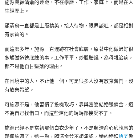
施源與顧清俞的差距，不在學歷、工作、家庭上，而是在人
生經歷上。
顧清俞一直都是上層精英，接人待物，眼界談吐，都是相對
有素質的。
而這麼多年，施源一直混跡在社會底層，原著中他做過好很
多觸碰道德底線的事。工作平平，炒股賠錢，為母親治病，
都不是他自甘墮落的理由。
在困境中的人，不止他一個，可是很多人沒有放棄奮鬥，沒
有放棄希望。
可施源不是，他習慣了投機取巧，靠與富婆結婚賺傭金，還
不為自己找借口，而這些連他的媽媽都接受不了。
施源已經不是當初那個白衣少年了，不是顧清俞心底執念的
那個施源了，這一點，顧清俞並不想承認，她的婚姻
終究
敗