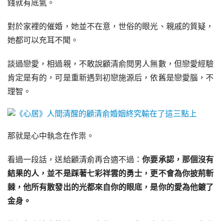
錢就有底氣。
對於家裡的催婚，她並不在意，世俗的眼光、親戚的質疑，
她都可以充耳不聞。
談過戀愛，相過親，不敢說顧清俞閱男人無數，但戀愛經驗
肯定是有的，可是重新遇到初戀施源后，依舊是戀愛腦，不
理智。
那就是心中執念在作祟。
看過一段話，送給顧清俞再合適不過：
你要承認，那個沒有
結果的人，並不是踩著七彩祥雲的勇士，更不會為你披荊斬
棘，他所有散發出的光都來自你的眼底，是你的愛為他鍍了
金身。