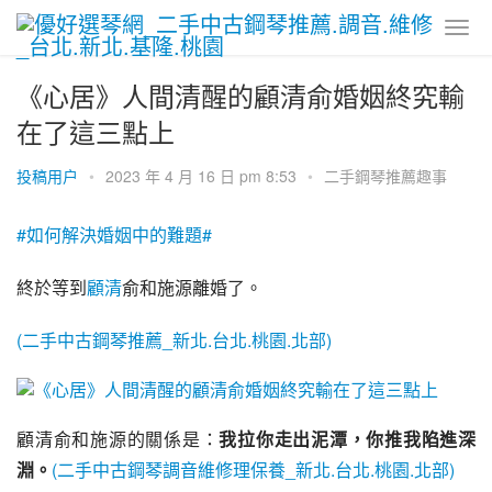
《心居》人間清醒的顧清俞婚姻終究輸
在了這三點上
投稿用户
•
2023 年 4 月 16 日 pm 8:53
•
二手鋼琴推薦趣事
#如何解決婚姻中的難題#
終於等到
顧清
俞和施源離婚了。
(二手中古鋼琴推薦_新北.台北.桃園.北部)
顧清俞和施源的關係是：
我拉你走出泥潭，你推我陷進深
淵。
(二手中古鋼琴調音維修理保養_新北.台北.桃園.北部)