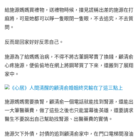
給施源媽媽買禮物，送禮物時候，撞見謊稱出差的施源在打
麻將，可是她都可以睜一隻眼閉一隻眼，不去追究，不去質
問。
反而是回家好好反思自己。
施源為了給媽媽治病，不得不將古董鋼琴賣了換錢，顧清俞
心疼施源，便偷偷地在網上將鋼琴買了下來，還搬到了展翔
家中。
施源媽媽需要換腎，顧清俞一個電話就能找到腎源，還能出
一大筆醫藥費，做了這些之後也只能當幕後英雄，還要請求
醫生不要說出自己幫助找腎源、出醫藥費的實情。
施源欠下外債，討債的追到顧清俞家中，在門口電梯間潑油