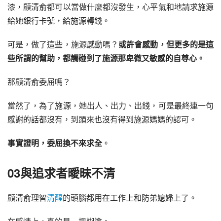
漆，顧清俞都可以當做什麼都沒發生，心平氣和地請求施源
給她銀行卡號，給施源轉錢。
可是，做了這些，施源感動嗎？
或許會感動，但更多的是這
些所謂的幫助，都觸碰到了施源那卑微又敏感的自尊心。
那顧清俞委屈嗎？
當然了，為了施源，她出人、出力、出錢，可是最終連一句
感謝的話都沒有，到頭來也沒有得到施源媽媽的認可。
事實證明，委屈換不來求全
。
03與追求者曖昧不清
顧清俞理智
清醒
的頭腦都用在工作上和防弟媳婦上了。