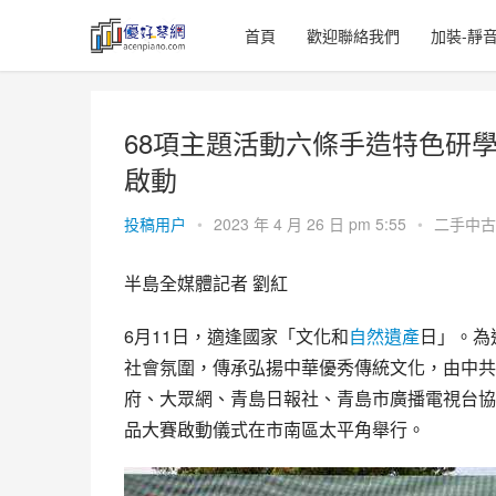
首頁
歡迎聯絡我們
加裝-靜
68項主題活動六條手造特色研學
啟動
投稿用户
•
2023 年 4 月 26 日 pm 5:55
•
二手中古
半島全媒體記者 劉紅
6月11日，適逢國家「
文化和
自然遺產
日
」。為
社會氛圍，傳承弘揚中華優秀傳統文化，由中共
府、
大眾網
、青島日報社、青島市廣播電視台協辦
品大賽啟動儀式在市南區太平角舉行。