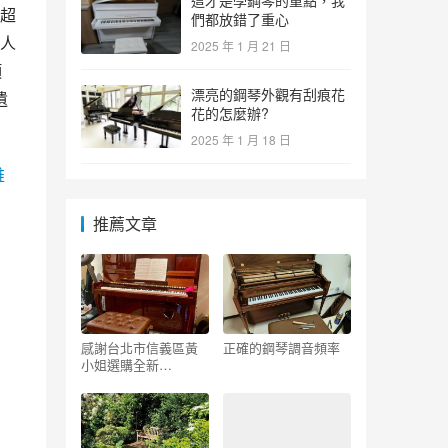
這才是學鋼琴的重點，我
超
們都放錯了重心
人
2025 年 1 月 21 日
項
漂亮的鋼琴外觀有刮痕花
遺
花的怎麼辦?
2025 年 1 月 18 日
維
推薦文章
感謝台北市信義區黃
正確的鋼琴調音頻率
小姐選購全新
SPRATE直立鋼琴
U125_調音售後維修保
養日誌