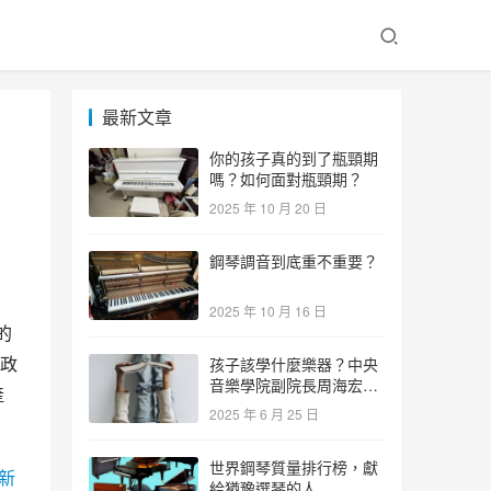
最新文章
」
你的孩子真的到了瓶頸期
嗎？如何面對瓶頸期？
2025 年 10 月 20 日
鋼琴調音到底重不重要？
2025 年 10 月 16 日
的
政
孩子該學什麼樂器？中央
音樂學院副院長周海宏教
產
授告訴你答案！
2025 年 6 月 25 日
世界鋼琴質量排行榜，獻
新
給猶豫選琴的人