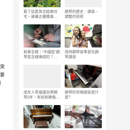
看了這套英式經典住
鋼琴的歷史、調音、
宅，被複古優雅風範
調整的技術
折服，溫暖精緻值得
嚮往_鋼琴好還是古琴
好 – 二手鋼琴展示中
心
新華全媒｜“中國造”鋼
保持鋼琴音準首先鋼
琴是怎樣煉成的？
琴調音
——國產鋼琴裝配師
突
的故事_ 二手鋼琴展示
中心
要
藝
成年人零基礎自學鋼
鋼琴的常規調音是什
琴2年，有技術硬傷，
麼?
進步不大，但不想放
棄…