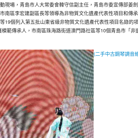
動現場，青島市人大常委會
韓守信
副主任，青島市委宣傳部姜劍
市南區李宏建副區長等領導為
非物質文化遺產
代表性項目和傳承
等19個列入第五批山東省級非物質文化遺產代表性項目名錄的
保護模範傳承人，市南區珠海路街道澳門路社區等10個青島市「非
(二手中古鋼琴調音