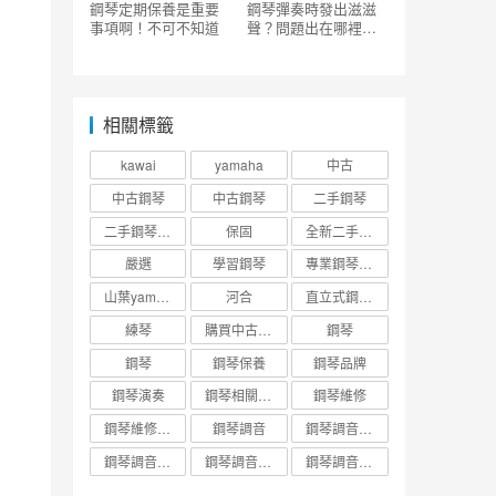
鋼琴定期保養是重要
鋼琴彈奏時發出滋滋
事項啊！不可不知道
聲？問題出在哪裡？
你可能需要請調音師
了_鋼琴調音師培訓 –
二手鋼琴展示中心
相關標籤
kawai
yamaha
中古
中古鋼琴
中古鋼琴
二手鋼琴
二手鋼琴趣事
保固
全新二手中古鋼琴台北新北桃園市北部
嚴選
學習鋼琴
專業鋼琴調音
山葉yamaha
河合
直立式鋼琴調音維修收費標準
練琴
購買中古二手鋼琴
鋼琴
鋼琴
鋼琴保養
鋼琴品牌
鋼琴演奏
鋼琴相關知識
鋼琴維修
鋼琴維修調音
鋼琴調音
鋼琴調音價錢
鋼琴調音維修保養知識
鋼琴調音調音與調整保養
鋼琴調音頻率