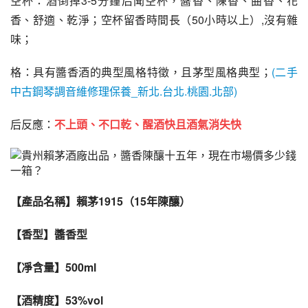
空杯：酒倒掉3-5分鐘后聞空杯，醬香、陳香、曲香、花
香、舒適、乾淨；空杯留香時間長（50小時以上）,沒有雜
味；
格：具有醬香酒的典型風格特徵，且茅型風格典型；
(二手
中古鋼琴調音維修理保養_新北.台北.桃園.北部)
后反應：
不上頭、不
口乾
、醒酒快且酒氣消失快
【產品名稱】賴茅1915（15年陳釀）
【香型】醬香型
【凈含量】500ml
【酒精度】53%vol