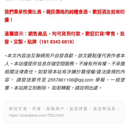
我們秉承性價比高，親民價格的純糧食酒，歡迎酒友前來叨
擾！
溫馨提示：銷售產品，均可貨到付款，歡迎訂貨!零售，批
發，定製，貼牌（181 8343 6819）
~本文內容由互聯網用戶自發貢獻，該文觀點僅代表作者本
人。本站僅提供信息存儲空間服務，不擁有所有權，不承擔
相關法律責任。如發現本站有涉嫌抄襲侵權/違法違規的內
容， 請發送郵件至 2557861106@qq.com 舉報，一經查
實，本站將立刻刪除。 如若轉載，請註明出處。
原创文章，作者：投稿用户，如若转载，请注明出处：
https://acenpiano.com/7333.html