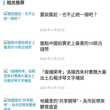
相关推荐
要說尷尬，也不止她一個吧？
2023 年 4 月 28 日
盤點中國拍賣史上最貴的10款古
錢幣
2023 年 4 月 23 日
「璇璣閑考」洛陽西朱村曹魏大墓
出土石楬涉琴文字補說
2023 年 4 月 14 日
地鐵里的“共享鋼琴”，為市民帶來
聽覺盛宴