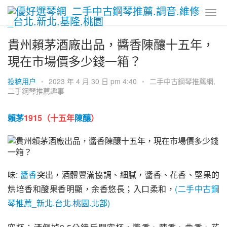
貴州賴茅酒廠出品，醬香陳釀十五年，
現在市場價多少錢一箱？
投稿用户
•
2023 年 4 月 30 日 pm 4:40
•
二手中古鋼琴推薦網
,
二手鋼琴推薦趣事
賴茅
1915（十五年
陳釀
）
味: 
醬香
突出，酒體豐滿協調、細膩，醬香、花香、堅果的
烘培香和酸果香明顯，余香悠長；入口柔和，
(二手中古鋼
琴推薦_新北.台北.桃園.北部)