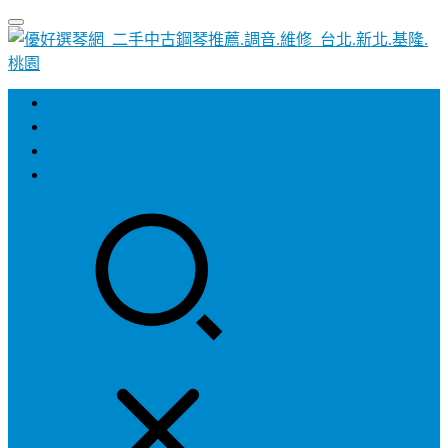
首頁
歡迎聯絡我們
加裝-靜音鋼琴系統介紹
鋼琴調音/整理保養維修