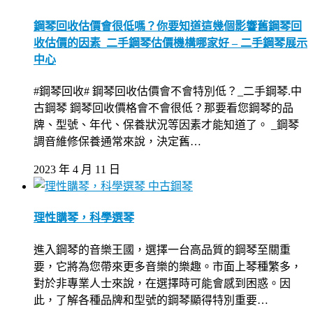
鋼琴回收估價會很低嗎？你要知道這幾個影響舊鋼琴回
收估價的因素_二手鋼琴估價機構哪家好 – 二手鋼琴展示
中心
#鋼琴回收# 鋼琴回收估價會不會特別低？_二手鋼琴.中
古鋼琴 鋼琴回收價格會不會很低？那要看您鋼琴的品
牌、型號、年代、保養狀況等因素才能知道了。 _鋼琴
調音維修保養通常來說，決定舊…
2023 年 4 月 11 日
中古鋼琴
理性購琴，科學選琴
進入鋼琴的音樂王國，選擇一台高品質的鋼琴至關重
要，它將為您帶來更多音樂的樂趣。市面上琴種繁多，
對於非專業人士來說，在選擇時可能會感到困惑。因
此，了解各種品牌和型號的鋼琴顯得特別重要…