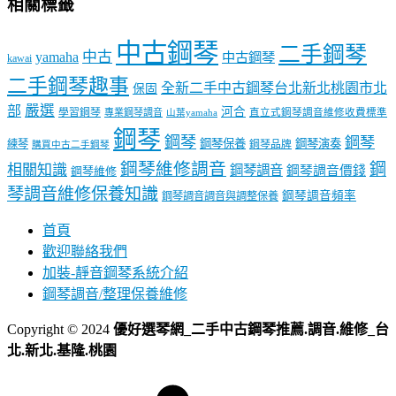
相關標籤
中古鋼琴
二手鋼琴
中古
yamaha
中古鋼琴
kawai
二手鋼琴趣事
全新二手中古鋼琴台北新北桃園市北
保固
嚴選
部
河合
學習鋼琴
專業鋼琴調音
直立式鋼琴調音維修收費標準
山葉yamaha
鋼琴
鋼琴
鋼琴
鋼琴保養
鋼琴演奏
練琴
鋼琴品牌
購買中古二手鋼琴
鋼琴維修調音
鋼
相關知識
鋼琴調音
鋼琴調音價錢
鋼琴維修
琴調音維修保養知識
鋼琴調音頻率
鋼琴調音調音與調整保養
首頁
歡迎聯絡我們
加裝-靜音鋼琴系統介紹
鋼琴調音/整理保養維修
Copyright © 2024
優好選琴網_二手中古鋼琴推薦.調音.維修_台
北.新北.基隆.桃園