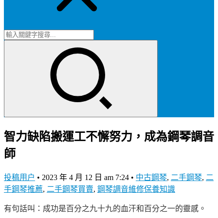
智力缺陷搬運工不懈努力，成為鋼琴調音
師
投稿用户
•
2023 年 4 月 12 日 am 7:24
•
中古鋼琴
,
二手鋼琴
,
二
手鋼琴推薦
,
二手鋼琴買賣
,
鋼琴調音維修保養知識
有句話叫：成功是百分之九十九的血汗和百分之一的靈感。