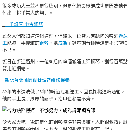
很多成功人士並不是很聰明，但是他們最後能成功是因為他們
付出了超乎常人的努力。
_
二手鋼琴.中古鋼琴
雖然人們都知道這個道理，但聽說一位智力有缺陷的啤酒
搬運
工
能彈一手優雅的
鋼琴
，還
成為
了鋼琴調音師時還是不禁讚嘆
不已。
近日在浙江衢州，一位80后的啤酒搬運工彈鋼琴，獲得百萬點
贊走紅網絡。
_
新北台北桃園鋼琴調音維修保養
82年的李清波做了5年的啤酒瓶搬運工。因長期搬運啤酒箱，
他的手上長了厚厚的繭子，指甲也參差不齊。
令大家大吃一驚的是他的鋼琴彈得非常優雅。人們很難將這麼
美妙的鋼琴演奏與一個五大三粗的搬運工聯繫在一起。