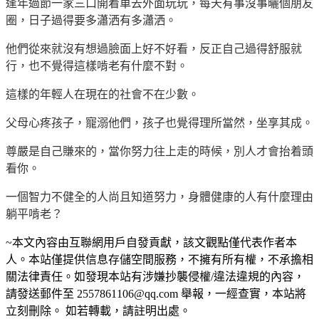
逢年過節一家三口開着車去外面玩玩，每天有事沒事曬個朋友
圈，日子過得要多瀟洒有多瀟洒。
他們從來就沒有想過臉面上好不好看，反正自己過得舒服就
行，也不覺得這樣啃老有什麼不對。
這樣的年輕人在現在的社會不在少數。
父母心疼孩子，寵溺他們，孩子也覺得理所當然，坐享其成。
尊嚴是自己賺來的，當你努力往上走的時候，別人才會抬着頭
看你。
一個智力不健全的人尚且知道努力，身體健康的人有什麼理由
躺平啃老？
~本文內容由互聯網用戶自發貢獻，該文觀點僅代表作者本
人。本站僅提供信息存儲空間服務，不擁有所有權，不承擔相
關法律責任。如發現本站有涉嫌抄襲侵權/違法違規的內容，
請發送郵件至 2557861106@qq.com 舉報，一經查實，本站將
立刻刪除。 如若轉載，請註明出處。