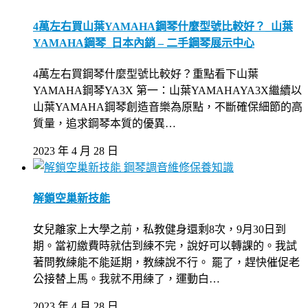
4萬左右買山葉YAMAHA鋼琴什麼型號比較好？_山葉
YAMAHA鋼琴_日本內銷 – 二手鋼琴展示中心
4萬左右買鋼琴什麼型號比較好？重點看下山葉
YAMAHA鋼琴YA3X 第一：山葉YAMAHAYA3X繼續以
山葉YAMAHA鋼琴創造音樂為原點，不斷確保細節的高
質量，追求鋼琴本質的優異…
2023 年 4 月 28 日
鋼琴調音維修保養知識
解鎖空巢新技能
女兒離家上大學之前，私教健身還剩8次，9月30日到
期。當初繳費時就估到練不完，說好可以轉課的。我試
著問教練能不能延期，教練說不行。 罷了，趕快催促老
公接替上馬。我就不用練了，運動白…
2023 年 4 月 28 日