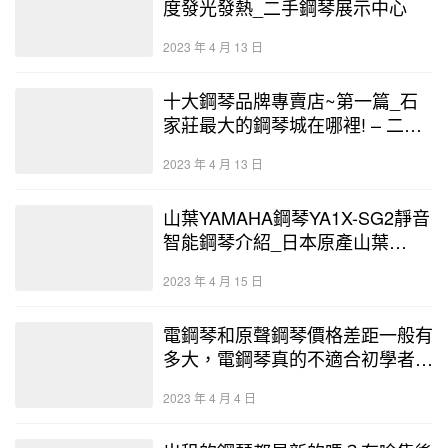
度發光發熱_二手鋼琴展示中心
2023 年 4 月 13 日
十大鋼琴品牌專賣店~第一篇_石
家莊最大的鋼琴城在哪裡! – 二手
鋼琴展示中心
2023 年 4 月 13 日
山葉YAMAHA鋼琴YA1X-SG2靜音
智能鋼琴介紹_日本原產山葉
YAMAHA鋼琴型號解析圖片 – 二
2023 年 4 月 15 日
手鋼琴展示中心
電鋼琴和原聲鋼琴價格差距一般有
多大，電鋼琴真的不適合初學者？
_ 二手鋼琴展示中心
2023 年 4 月 4 日