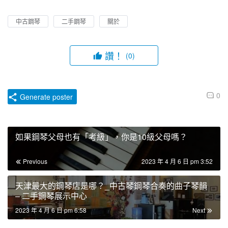
中古鋼琴
二手鋼琴
關於
讚！
(0)
0
Generate poster
如果鋼琴父母也有「考級」，你是10級父母嗎？
Previous
2023 年 4 月 6 日 pm 3:52
天津最大的鋼琴店是哪？_中古琴鋼琴合奏的曲子琴韻
– 二手鋼琴展示中心
2023 年 4 月 6 日 pm 6:58
Next