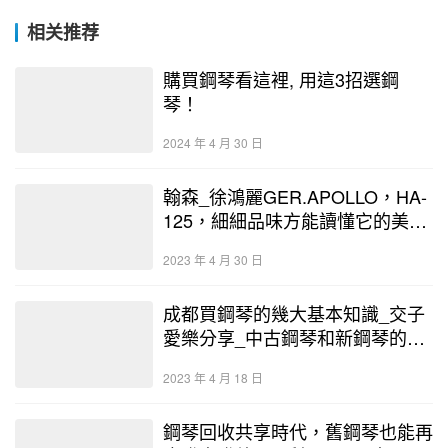
相关推荐
購買鋼琴看這裡, 用這3招選鋼
琴！
2024 年 4 月 30 日
翰森_徐鴻麗GER.APOLLO，HA-
125，細細品味方能讀懂它的美_
中古鋼琴回收多少錢 – 二手鋼琴
2023 年 4 月 30 日
展示中心
成都買鋼琴的幾大基本知識_交子
愛樂分享_中古鋼琴和新鋼琴的區
別在哪裡 – 二手鋼琴展示中心
2023 年 4 月 18 日
鋼琴回收共享時代，舊鋼琴也能再