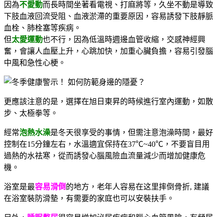
因為
不愛動
而長時間坐著看電視、打麻將等，久坐不動是導致
下肢血液回流受阻、血液淤滯的重要原因，容易誘發下肢靜脈
血栓、肺栓塞等疾病。
但
太愛運動
也不行，因為低溫時週邊血管收縮，交感神經興
奮，會讓人血壓上升，心跳加快，加重心臟負擔，容易引發腦
中風和急性心梗。
更應該注意的是，選擇在旭日東昇的時候進行室內運動，如散
步、太極拳等。
經常
泡熱水澡
是冬天很享受的事情，但需注意泡澡時間，最好
控制在15分鐘左右，水溫適宜保持在37℃~40℃，不要盲目用
過熱的水祛寒，從而誘發心腦風險血流量減少而增加健康危
機。
浴室是最
容易滑倒
的地方，老年人容易在这里摔倒骨折, 建議
在浴室裝防滑墊，有需要的家庭也可以安裝扶手。