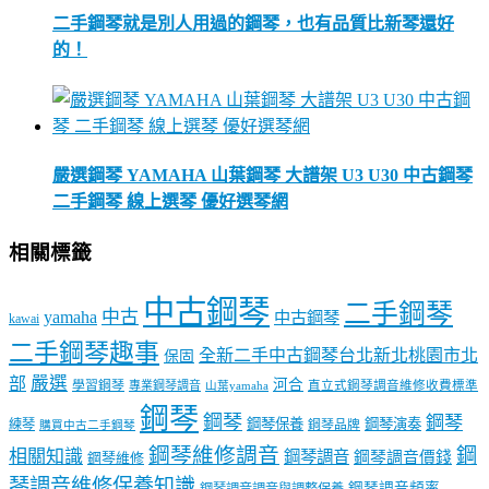
二手鋼琴就是別人用過的鋼琴，也有品質比新琴還好
的！
嚴選鋼琴 YAMAHA 山葉鋼琴 大譜架 U3 U30 中古鋼琴
二手鋼琴 線上選琴 優好選琴網
相關標籤
中古鋼琴
二手鋼琴
中古
yamaha
中古鋼琴
kawai
二手鋼琴趣事
全新二手中古鋼琴台北新北桃園市北
保固
嚴選
部
河合
學習鋼琴
專業鋼琴調音
直立式鋼琴調音維修收費標準
山葉yamaha
鋼琴
鋼琴
鋼琴
鋼琴保養
鋼琴演奏
練琴
鋼琴品牌
購買中古二手鋼琴
鋼琴維修調音
鋼
相關知識
鋼琴調音
鋼琴調音價錢
鋼琴維修
琴調音維修保養知識
鋼琴調音頻率
鋼琴調音調音與調整保養