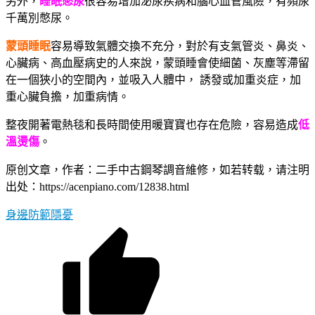
另外，
睡眠憋尿
很容易增加泌尿疾病和腦心血管風險，有頻尿
千萬別憋尿。
蒙頭睡眠
容易導致氣體交換不充分，對於有支氣管炎、鼻炎、
心臟病、高血壓病史的人來說，蒙頭睡會使細菌、灰塵等滯留
在一個狹小的空間內，並吸入人體中， 誘發或加重炎症，加
重心臟負擔，加重病情。
整夜開著電熱毯和長時間使用暖寶寶也存在危險，容易造成
低
溫燙傷
。
原创文章，作者：二手中古鋼琴調音維修，如若转载，请注明
出处：https://acenpiano.com/12838.html
身邊
防範
隱憂