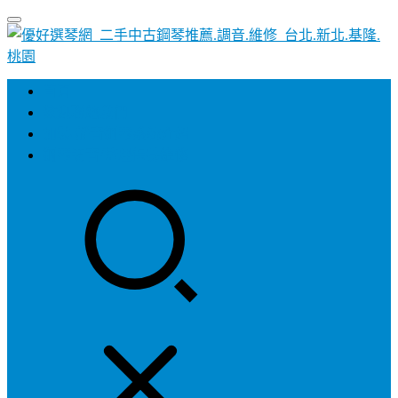
首頁
歡迎聯絡我們
加裝-靜音鋼琴系統介紹
鋼琴調音/整理保養維修